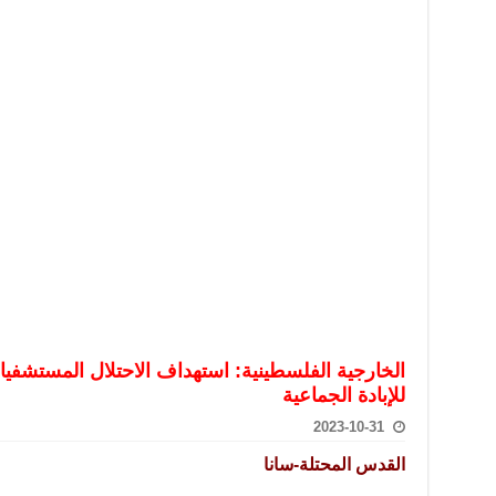
تعامل بالعملات الرقمية: غير قانونية وتنطوي على مخاطر كبيرة
امة لحرس الحدود السورية يزور تركيا لبحث سبل التعاون المشترك
قة دعم- فيديو
تحان تعويضي لطلاب المرحلة الانتقالية المتغيبين عن الامتحان النهائي
فجير حي الميسر بحلب صاحب سوابق ومدمن مخدرات
سيسكو التعاون في البحث العلمي وحماية التراث الثقافي
الخارجية الفلسطينية: استهداف الاحتلال المستشفي
للإبادة الجماعية
2023-10-31
القدس المحتلة-سانا