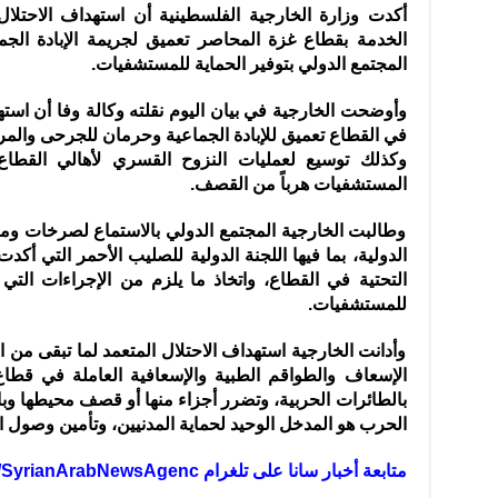
أكدت وزارة الخارجية الفلسطينية أن استهداف الاحتلال
الخدمة
بقطاع غزة المحاصر تعميق لجريمة الإبادة الجما
المجتمع الدولي بتوفير الحماية للمستشفيات.
وأوضحت الخارجية في بيان اليوم نقلته وكالة وفا أن است
في القطاع تعميق للإبادة الجماعية وحرمان للجرحى وال
وكذلك توسيع لعمليات النزوح القسري لأهالي القطاع
المستشفيات هرباً من القصف.
وطالبت الخارجية المجتمع الدولي بالاستماع لصرخات ومع
الدولية، بما فيها اللجنة الدولية للصليب الأحمر التي أكد
التحتية في القطاع، واتخاذ ما يلزم من الإجراءات التي 
للمستشفيات.
وأدانت الخارجية استهداف الاحتلال المتعمد لما تبقى من
الإسعاف والطواقم الطبية والإسعافية العاملة في قط
بالطائرات الحربية، وتضرر أجزاء منها أو قصف محيطها وب
الحرب هو المدخل الوحيد لحماية المدنيين، وتأمين وصول ال
متابعة أخبار سانا على تلغرام https://t.me/SyrianArabNewsAgenc