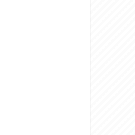
المركزي يحذر من ال
وفد من الإدارة الع
هيئة المفقودين: توثيق 63 مقبرة جماعية وخطة لإطلاق منصة رقمية وبطا
التربية السورية: ام
الداخلية: منفذ ت
سوريا تبحث مع الإي