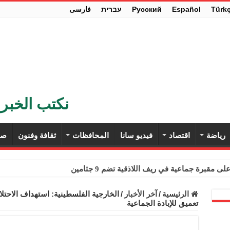
Türk
Español
Pусский
עברית
فارسی
نكتب الخبر 
رياضة
اقتصاد
فيديو سانا
المحافظات
ثقافة وفنون
صح
ى مقبرة جماعية في ريف اللاذقية تضم 9 جثامين
حث في باريس تعزيز الاستقرار في سوريا
الرئيسية
/
آخر الأخبار
/
الخارجية الفلسطينية: استهداف الاحت
تعميق للإبادة الجماعية
ء مستهلكي الكهرباء المنزلية والتجارية والصناعية من الرسوم
ل وفداً من أعضاء مجلسي النواب والشيوخ الأمريكيين