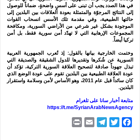
في هذا الصدد يجب أن تبنى على أسسٍ واضحةٍ، ضماناً للوصول
إلى النتائج المرجوّة والمتمثلة بعودة العلاقات بين البلدين إلى
حالتها الطبيعية، وفي مقدمة تلك الأسس انسحاب القوات
الموجودة بشكل غير شرعي من الأراضي السورية، ومكافحة
المجموعات الإرهابية التي لا تهدّد أمن سورية فقط، بل أمن
تركيا أيضاً.
وختمت الخارجية بيانها بالقول: إذ تُعرب الجمهورية العربية
السورية عن شُكرها وتقديرها للدول الشقيقة والصديقة التي
تبذل جهوداً صادقة لتصحيح العلاقة السورية التركية، تؤكد أن
عودة العلاقة الطبيعية بين البلدين تقوم على عودة الوضع الذي
كان سائداً قبل عام 2011، وهو الأساس لأمن وسلامة واستقرار
البلدين.
متابعة أخبار سانا على تلغرام
https://t.me/SyrianArabNewsAgency
P
E
T
T
F
ri
m
el
w
a