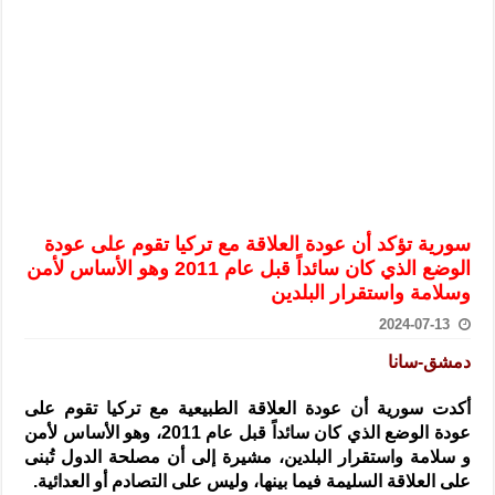
الرئيس الشرع يستقبل وفداً من أعضاء مجلسي النواب والشيوخ الأمريكي
المركزي يحذر من التعامل بالعملات الرقمية: غير قانونية وتنطوي على م
وفد من الإدارة العامة لحرس الحدود السورية يزور تركيا لبحث سبل التع
هيئة المفقودين: توثيق 63 مقبرة جماعية وخطة لإطلاق منصة رقمية وبطاقة دعم- فيديو
التربية السورية: امتحان تعويضي لطلاب المرحلة الانتقالية المتغيبين عن ا
الداخلية: منفذ تفجير حي الميسر بحلب صاحب سوابق ومدمن مخدرات
سوريا تبحث مع الإيسيسكو التعاون في البحث العلمي وحماية التراث الث
سورية تؤكد أن عودة العلاقة مع تركيا تقوم على عودة
الوضع الذي كان سائداً قبل عام 2011 وهو الأساس لأمن
وسلامة واستقرار البلدين
2024-07-13
دمشق-سانا
أكدت سورية أن عودة العلاقة الطبيعية مع تركيا تقوم على
عودة الوضع الذي كان سائداً قبل عام 2011، وهو الأساس لأمن
و سلامة واستقرار البلدين، مشيرة إلى أن مصلحة الدول تُبنى
على العلاقة السليمة فيما بينها، وليس على التصادم أو العدائية.