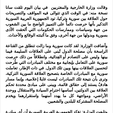
وقالت وزارة الخارجية والمغتربين في بيان اليوم تلقت سانا
نسخة منه: في الوقت الذي تتوالى فيه المواقف والتصريحات
حول العلاقة بين سورية وتركيا، تود الجمهورية العربية السورية
التذكير بأنها حرصت دائماً على التمييز الواضح ما بين الشعوب
من جهة وسياسات وممارسات الحكومات التي ألحقت الأذى
بسورية وبدولها من جهة أخرى، وفق ما أثبتته الوقائع والأحداث.
وأضافت الوزارة: لقد كانت سورية وما زالت تنطلق من القناعة
الراسخة بأن مصلحة الدول تُبنى على العلاقات السليمة فيما
بينها وليس على التصادم أو العِدائية، وانطلاقاً من ذلك حرصت
سورية على التعامل بإيجابية مع مختلف المبادرات التي طُرحت
لتحسين العلاقات بينها وبين تلك الدول. في ذات الإطار، تعاملت
سورية مع المبادرات الخاصة بتصحيح العلاقة السورية التركية،
وترى بأن نتيجة تلك المبادرات ليست غايةً إعلامية، وإنما مسار
هادفٌ يستند إلى حقائق قائمة، ويبنى على مبادئ محددة تحكم
العلاقة بين الدولتين، أساسها احترام السيادة والاستقلال ووحدة
الأراضي، ومواجهة كل ما يهدد أمنهما واستقرارهما ويخدم
المصلحة المشتركة للبلدين والشعبين.
وتابعت الوزارة: تؤكد الجمهورية العربية السورية أن أي مبادرة