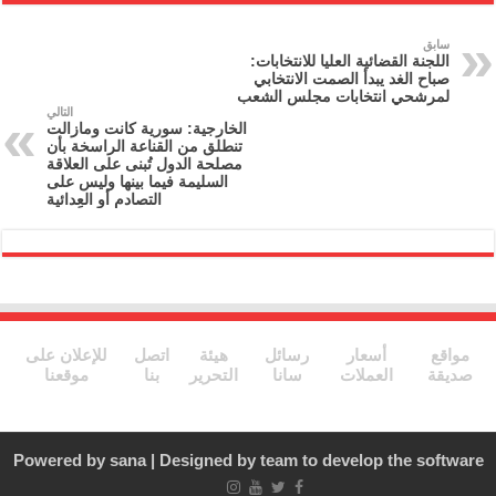
nt
ai
e
itt
c
l
gr
er
e
سابق
اللجنة القضائية العليا للانتخابات:
a
b
صباح الغد يبدأ الصمت الانتخابي
لمرشحي انتخابات مجلس الشعب
m
o
التالي
الخارجية: سورية كانت ومازالت
o
تنطلق من القناعة الراسخة بأن
مصلحة الدول تُبنى على العلاقة
k
السليمة فيما بينها وليس على
التصادم أو العِدائية
مواقع
أسعار
رسائل
هيئة
اتصل
للإعلان على
صديقة
العملات
سانا
التحرير
بنا
موقعنا
Powered by
sana
| Designed by
team to develop the software