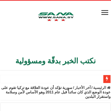
نكتب الخبر بدقّة ومسؤولية
الأمن الداخلي يعثر على مقبرة جماعية في ريف اللاذقية تضم 9 جثامين
الرئيسية
/
آخر الأخبار
/
سورية تؤكد أن عودة العلاقة مع تركيا تقوم على
عودة الوضع الذي كان سائداً قبل عام 2011 وهو الأساس لأمن وسلامة
الوزير الشيباني يبحث في باريس تعزيز الاستقرار في سوريا
واستقرار البلدين
برنية: مرسوم بإعفاء مستهلكي الكهرباء المنزلية والتجارية والصناعية م