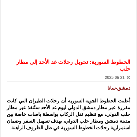
الرئيس الشرع يستقبل وفداً من أعضاء مجلسي النواب والشيوخ الأمريكي
المركزي يحذر من التعامل بالعملات الرقمية: غير قانونية وتنطوي على م
وفد من الإدارة العامة لحرس الحدود السورية يزور تركيا لبحث سبل التع
هيئة المفقودين: توثيق 63 مقبرة جماعية وخطة لإطلاق منصة رقمية وبطاقة دعم- فيديو
التربية السورية: امتحان تعويضي لطلاب المرحلة الانتقالية المتغيبين عن ا
الداخلية: منفذ تفجير حي الميسر بحلب صاحب سوابق ومدمن مخدرات
الخطوط السورية: تحويل رحلات غد الأحد إلى مطار
سوريا تبحث مع الإيسيسكو التعاون في البحث العلمي وحماية التراث الث
حلب
2025-06-21
دمشق-سانا
أعلنت الخطوط الجوية السورية أن رحلات الطيران التي كانت
مقررة عبر مطار دمشق الدولي ليوم غد الأحد ستُنفذ عبر مطار
حلب الدولي، مع تنظيم نقل الركاب بواسطة باصات خاصة بين
مدينة دمشق ومطار حلب الدولي، بهدف تسهيل السفر وضمان
استمرارية رحلات الخطوط السورية في ظل الظروف الراهنة.