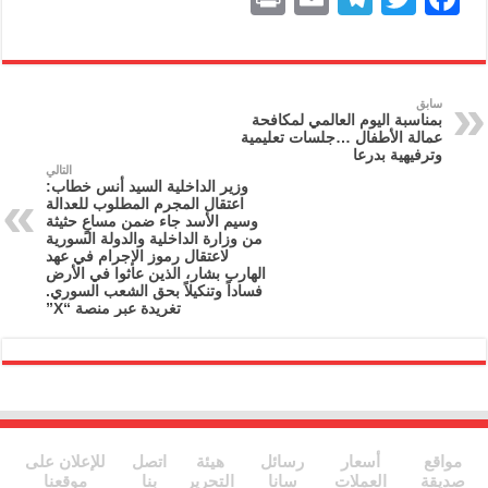
ri
m
el
w
a
nt
ai
e
itt
c
l
gr
er
e
سابق
بمناسبة اليوم العالمي لمكافحة
a
b
عمالة الأطفال …جلسات تعليمية
وترفيهية بدرعا
m
o
التالي
وزير الداخلية السيد أنس خطاب:
o
اعتقال المجرم المطلوب للعدالة
وسيم الأسد جاء ضمن مساعٍ حثيثة
k
من وزارة الداخلية والدولة السورية
لاعتقال رموز الإجرام في عهد
الهارب بشار، الذين عاثوا في الأرض
فساداً وتنكيلاً بحق الشعب السوري.
تغريدة عبر منصة “X”
مواقع
أسعار
رسائل
هيئة
اتصل
للإعلان على
صديقة
العملات
سانا
التحرير
بنا
موقعنا