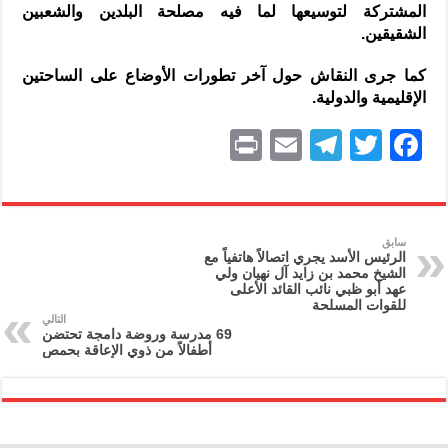
المشتركة لتوسيعها لما فيه مصلحة البلدين والشعبين
الشقيقين.
كما جرى النقاش حول آخر تطورات الأوضاع على الساحتين
الإقليمية والدولية.
P
E
T
T
F
ri
m
el
w
a
nt
ai
e
itt
c
l
gr
er
e
سابق
الرئيس الأسد يجري اتصالاً هاتفياً مع
a
b
الشيخ محمد بن زايد آل نهيان ولي
عهد أبو ظبي نائب القائد الأعلى
m
o
للقوات المسلحة
التالي
o
69 مدرسة وروضة دامجة تحتضن
أطفالاً من ذوي الإعاقة بحمص
k