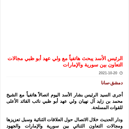
الرئيس الشرع يستقبل وفداً من أعضاء مجلسي النواب والشيوخ الأمريكي
المركزي يحذر من التعامل بالعملات الرقمية: غير قانونية وتنطوي على م
وفد من الإدارة العامة لحرس الحدود السورية يزور تركيا لبحث سبل التع
هيئة المفقودين: توثيق 63 مقبرة جماعية وخطة لإطلاق منصة رقمية وبطاقة دعم- فيديو
التربية السورية: امتحان تعويضي لطلاب المرحلة الانتقالية المتغيبين عن ا
الداخلية: منفذ تفجير حي الميسر بحلب صاحب سوابق ومدمن مخدرات
الرئيس الأسد يبحث هاتفياً مع ولي عهد أبو ظبي مجالات
سوريا تبحث مع الإيسيسكو التعاون في البحث العلمي وحماية التراث الث
التعاون بين سورية والإمارات
2021-10-20
دمشق-سانا
أجرى السيد الرئيس بشار الأسد اليوم اتصالاً هاتفياً مع الشيخ
محمد بن زايد آل نهيان ولي عهد أبو ظبي نائب القائد الأعلى
للقوات المسلحة.
ودار الحديث خلال الاتصال حول العلاقات الثنائية وسبل تعزيزها
ومجالات التعاون الثنائي بين سورية والإمارات والجهود