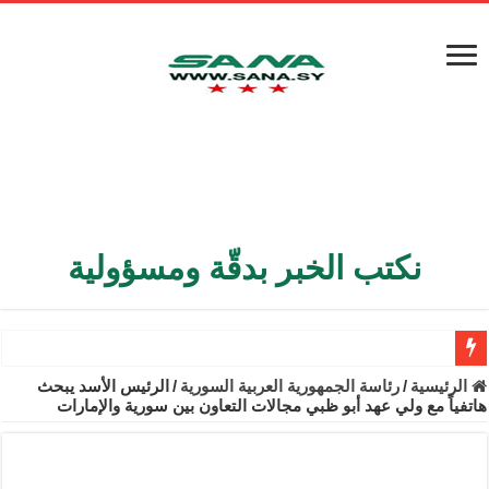
نكتب الخبر بدقّة ومسؤولية
الأمن الداخلي يعثر على مقبرة جماعية في ريف اللاذقية تضم 9 جثامين
الرئيسية
/
رئاسة الجمهورية العربية السورية
/
الرئيس الأسد يبحث
هاتفياً مع ولي عهد أبو ظبي مجالات التعاون بين سورية والإمارات
الوزير الشيباني يبحث في باريس تعزيز الاستقرار في سوريا
برنية: مرسوم بإعفاء مستهلكي الكهرباء المنزلية والتجارية والصناعية م