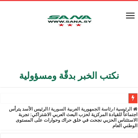
نكتب الخبر بدقّة ومسؤولية
الأمن الداخلي يعثر على مقبرة جماعية في ريف اللاذقية تضم 9 جثامين
الرئيسية
/
رئاسة الجمهورية العربية السورية
/
الرئيس الأسد يترأس
اجتماعاً للقيادة المركزية لحزب البعث العربي الاشتراكي: تجربة
الوزير الشيباني يبحث في باريس تعزيز الاستقرار في سوريا
الاستئناس الحزبي نجحت في خلق حراك وحوارات على المستوى
الوطني العام
برنية: مرسوم بإعفاء مستهلكي الكهرباء المنزلية والتجارية والصناعية م