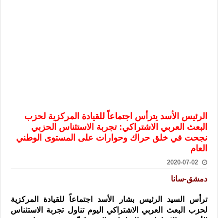
الرئيس الشرع يستقبل وفداً من أعضاء مجلسي النواب والشيوخ الأمريكي
المركزي يحذر من التعامل بالعملات الرقمية: غير قانونية وتنطوي على م
وفد من الإدارة العامة لحرس الحدود السورية يزور تركيا لبحث سبل التع
هيئة المفقودين: توثيق 63 مقبرة جماعية وخطة لإطلاق منصة رقمية وبطاقة دعم- فيديو
التربية السورية: امتحان تعويضي لطلاب المرحلة الانتقالية المتغيبين عن ا
الداخلية: منفذ تفجير حي الميسر بحلب صاحب سوابق ومدمن مخدرات
سوريا تبحث مع الإيسيسكو التعاون في البحث العلمي وحماية التراث الث
الرئيس الأسد يترأس اجتماعاً للقيادة المركزية لحزب
البعث العربي الاشتراكي: تجربة الاستئناس الحزبي
نجحت في خلق حراك وحوارات على المستوى الوطني
العام
2020-07-02
دمشق-سانا
ترأس السيد الرئيس بشار الأسد اجتماعاً للقيادة المركزية
لحزب البعث العربي الاشتراكي اليوم تناول تجربة الاستئناس