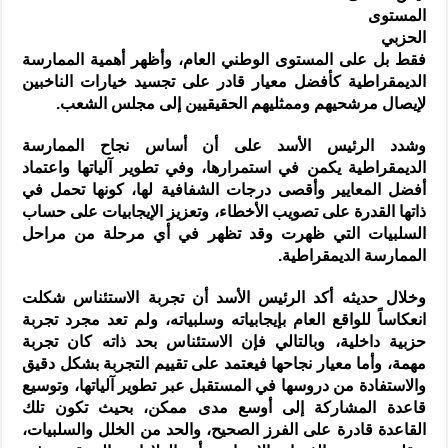
المستوى
الحزبي
فقط بل على المستوى الوطني العام، وأظهر أهمية الممارسة
الديمقراطية كأفضل معيار قادر على تجسيد خيارات الناخبين
لإيصال مرشحيهم وممثليهم الحقيقيين إلى مجلس الشعب.
وشدد الرئيس الأسد على أن أساس نجاح الممارسة
الديمقراطية يكمن في استمرارها، وفي تطوير آلياتها واعتماد
أفضل المعايير وأقصى درجات الشفافية لها، كونها تحمل في
ذاتها القدرة على تصويب الأخطاء، وتعزيز الإيجابيات على حساب
السلبيات التي ظهرت وقد تظهر في أي مرحلة من مراحل
الممارسة الديمقراطية.
وخلال حديثه أكد الرئيس الأسد أن تجربة الاستئناس شكلت
انعكاساً للواقع العام بإيجابياته وسلبياته، ولم تعد مجرد تجربة
حزبية داخلية، وبالتالي فإن الاستئناس بحد ذاته كان تجربة
مهمة، وأما معيار نجاحها فيعتمد على تقييم التجربة بشكل دقيق
والاستفادة من دروسها في المستقبل عبر تطوير آلياتها، وتوسيع
قاعدة المشاركة إلى أوسع مدى ممكن، بحيث تكون تلك
القاعدة قادرة على الفرز الصحيح، والحد من الخلل والسلبيات،