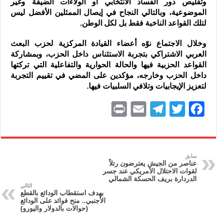
وتقليص دور الفساد الانتخابي أو الولاءات الضيقة وغير
الموضوعية، وبالتالي النجاح في إيصال الممثلين الأفضل ليس
لتلك القواعد الناخبة فقط بل لكل الوطن.
وخلال الاجتماع نوّه أعضاء القيادة المركزية لحزب البعث
العربي الاشتراكي بتجربة الاستئناس داخل الحزب، وبمشاركة
القواعد الحزبية فيها والحالة الحوارية والتفاعلية التي تركتها
داخل الحزب وخارجه، مؤكدين على المضي في تقييم التجربة
لتعزيز الإيجابيات وتلافي السلبيات فيها.
P
E
T
T
F
ri
m
el
w
a
nt
ai
e
itt
c
l
gr
er
e
سابق
عناصر من الجيش يعترضون رتلاً
a
b
لقوات الاحتلال الأمريكي عند جسر
الدردارة بريف الحسكة الشمالي
m
o
التالي
بهدف استقطاب الودائع بالقطع
o
الأجنبي.. منح فوائد على الودائع
(حوالات بالدولار واليورو)