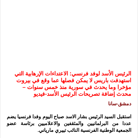
الرئيس الشرع يستقبل وفداً من أعضاء مجلسي النواب والشيوخ الأمريكي
المركزي يحذر من التعامل بالعملات الرقمية: غير قانونية وتنطوي على م
وفد من الإدارة العامة لحرس الحدود السورية يزور تركيا لبحث سبل التع
هيئة المفقودين: توثيق 63 مقبرة جماعية وخطة لإطلاق منصة رقمية وبطاقة دعم- فيديو
التربية السورية: امتحان تعويضي لطلاب المرحلة الانتقالية المتغيبين عن ا
الداخلية: منفذ تفجير حي الميسر بحلب صاحب سوابق ومدمن مخدرات
سوريا تبحث مع الإيسيسكو التعاون في البحث العلمي وحماية التراث الث
الرئيس الأسد لوفد فرنسي: الاعتداءات الإرهابية التي
استهدفت باريس لا يمكن فصلها عما وقع في بيروت
مؤخرا وما يحدث في سورية منذ خمس سنوات –
محدث إضافة تصريحات الرئيس الأسد-فيديو
دمشق-سانا
استقبل السيد الرئيس بشار الاسد صباح اليوم وفدا فرنسيا يضم
عددا من البرلمانيين والمثقفين والاعلاميين برئاسة عضو
الجمعية الوطنية الفرنسية النائب تييري مارياني.