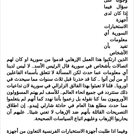
وجوابا على
سؤال فيما
إذا كان لدى
أجهزة
الاستخبارات
السورية أي
معلومات
تفيد بأن
الأشخاص
الذين ارتكبوا هذا العمل الإرهابي قدموا من سورية او كان لهم
اتصالات بأشخاص في سورية قال الرئيس الأسد.. لا ليس لدينا
أي معلومات عما حدث لكن المسألة لا تتعلق بأسماء الفاعلين
أو من أين أتوا .. كنا قد حذرنا قبل ثلاث سنوات مما سيحدث في
اوروبا.. قلنا لا تعبثوا بهذا الفالق الزلزالي في سورية لان تداعيات
ذلك ستتردد في جميع انحاء العالم.. للأسف لم يهتم المسؤولون
الأوروبيون بما كنا نقوله بل زعموا بأننا نهدد كما أنهم لم يتعلموا
مما حدث مطلع هذا العام في حادثة شارلي إيبدو.. إن اطلاق
التصريحات القائلة بأنهم ضد الإرهاب لا تعني شيئا.. عليهم أن
يحاربوا الإرهاب وعليهم اتباع السياسات الصحيحة.
وفيما اذا طلبت أجهزة الاستخبارات الفرنسية التعاون من أجهزة