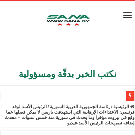
نكتب الخبر بدقّة ومسؤولية
الأمن الداخلي يعثر على مقبرة جماعية في ريف اللاذقية تضم 9 جثامين
الرئيسية
/
رئاسة الجمهورية العربية السورية
/
الرئيس الأسد لوفد
فرنسي: الاعتداءات الإرهابية التي استهدفت باريس لا يمكن فصلها عما
الوزير الشيباني يبحث في باريس تعزيز الاستقرار في سوريا
وقع في بيروت مؤخرا وما يحدث في سورية منذ خمس سنوات – محدث
إضافة تصريحات الرئيس الأسد-فيديو
برنية: مرسوم بإعفاء مستهلكي الكهرباء المنزلية والتجارية والصناعية م