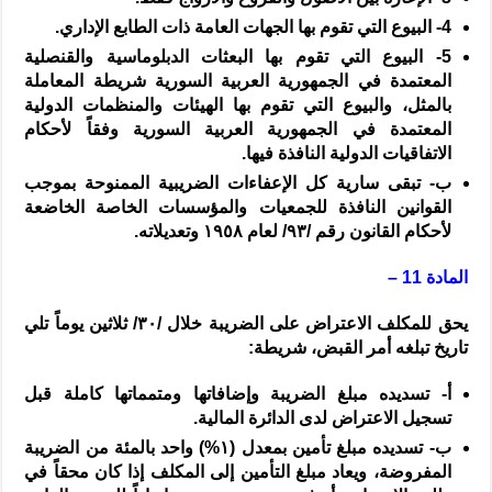
4-
البيوع التي تقوم بها الجهات العامة ذات الطابع الإداري.
5-
البيوع التي تقوم بها البعثات الدبلوماسية والقنصلية
المعتمدة في الجمهورية العربية السورية شريطة المعاملة
بالمثل، والبيوع التي تقوم بها الهيئات والمنظمات الدولية
المعتمدة في الجمهورية العربية السورية وفقاً لأحكام
الاتفاقيات الدولية النافذة فيها.
‌ب-
تبقى سارية كل الإعفاءات الضريبية الممنوحة بموجب
القوانين النافذة للجمعيات والمؤسسات الخاصة الخاضعة
لأحكام القانون رقم /
٩٣
/ لعام
١٩٥٨
وتعديلاته.
المادة 11 –
يحق للمكلف الاعتراض على الضريبة خلال /
٣٠
/ ثلاثين يوماً تلي
تاريخ تبلغه أمر القبض، شريطة:
‌أ-
تسديده مبلغ الضريبة وإضافاتها ومتمماتها كاملة قبل
تسجيل الاعتراض لدى الدائرة المالية.
‌ب-
تسديده مبلغ تأمين بمعدل (
١%
) واحد بالمئة من الضريبة
المفروضة، ويعاد مبلغ التأمين إلى المكلف إذا كان محقاً في