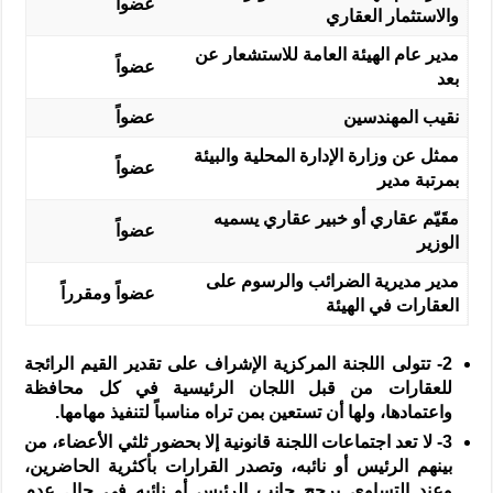
عضواً
والاستثمار العقاري
مدير عام الهيئة العامة للاستشعار عن
عضواً
بعد
نقيب المهندسين
عضواً
ممثل عن وزارة الإدارة المحلية والبيئة
عضواً
بمرتبة مدير
مقَيّم عقاري أو خبير عقاري يسميه
عضواً
الوزير
مدير مديرية الضرائب والرسوم على
عضواً ومقرراً
العقارات في الهيئة
2-
تتولى اللجنة المركزية الإشراف على تقدير القيم الرائجة
للعقارات من قبل اللجان الرئيسية في كل محافظة
واعتمادها، ولها أن تستعين بمن تراه مناسباً لتنفيذ مهامها.
3-
لا تعد اجتماعات اللجنة قانونية إلا بحضور ثلثي الأعضاء، من
بينهم الرئيس أو نائبه، وتصدر القرارات بأكثرية الحاضرين،
وعند التساوي يرجح جانب الرئيس أو نائبه في حال عدم