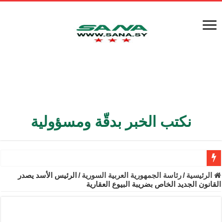
نكتب الخبر بدقّة ومسؤولية
الأمن الداخلي يعثر على مقبرة جماعية في ريف اللاذقية تضم 9 جثامين
الرئيسية
/
رئاسة الجمهورية العربية السورية
/
الرئيس الأسد يصدر
القانون الجديد الخاص بضريبة البيوع العقارية
الوزير الشيباني يبحث في باريس تعزيز الاستقرار في سوريا
برنية: مرسوم بإعفاء مستهلكي الكهرباء المنزلية والتجارية والصناعية م