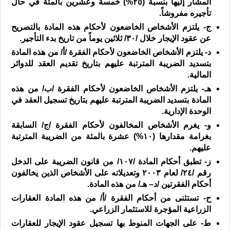
المشار إليها بنسبة (
٢٥%
) خمسة وعشرين بالمئة في حال
تأجيره مفروشاً.
‌ج-
يلتزم الأشخاص الخاضعون لأحكام هذه المادة بالتصريح
عن عقود الإيجار خلال /
٣٠
/ ثلاثين يوماً من تاريخ بدء التأجير.
‌د-
يلتزم الأشخاص الخاضعون لأحكام الفقرة /
أ
/ من هذه المادة
بتسديد الضريبة المترتبة عليهم بتاريخ تقديم العقد للدوائر
المالية.
‌هـ-
يلتزم الأشخاص الخاضعون لأحكام الفقرة /
ب
/ من هذه
المادة بتسديد الضريبة المترتبة عليهم بتاريخ تسجيل العقد في
الوحدة الإدارية.
‌و-
يغرم الأشخاص المخالفون لأحكام الفقرة /
ج
/ السابقة
بغرامة مقدارها (
١٠%
) عشرة بالمئة من الضريبة المترتبة
عليهم.
‌ز-
تطبق أحكام المادة /
١٠٧
/ من قانون الضريبة على الدخل
رقم /
٢٤
/ لعام
٢٠٠٣
وتعديلاته على الأشخاص الذين يخالفون
أحكام الفقرتين /
د
–
هـ
/ من هذه المادة.
‌ح-
تستثنى من أحكام الفقرة /
أ
/ من هذه المادة العقارات
الزراعية المؤجرة للاستثمار الزراعي.
‌ط-
على الجهات المنوط بها تسجيل عقود الإيجار للعقارات