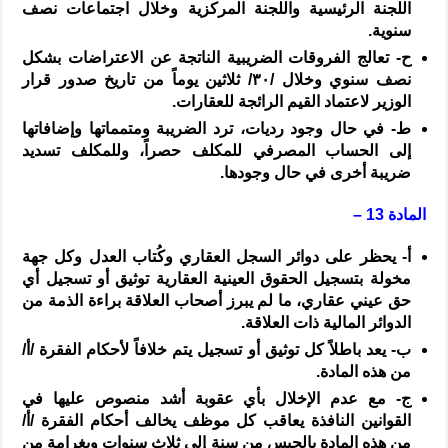
اللجنة الرئيسية واللجنة المركزية وخلال اجتماعات نصف
سنوية.
‌ح-
تعالج الفروقات الضريبية الناتجة عن الاعتراضات بشكل
نصف سنوي وخلال /
٣٠
/ ثلاثين يوماً من تاريخ صدور قرار
الوزير لاعتماد القيم الرائجة للعقارات.
‌ط-
في حال وجود رديات، ترد الضريبة ومتمماتها وإضافاتها
إلى الحساب المصرفي للمكلف حصراً، وللمكلف تسديد
ضريبة أخرى في حال وجودها.
المادة 13 –
‌أ-
يحظر على دوائر السجل العقاري وكُتاب العدل وكل جهة
مخولة بتسجيل الحقوق العينية العقارية توثيق أو تسجيل أي
حق عيني عقاري، ما لم يبرز أصحاب العلاقة براءة الذمة من
الدوائر المالية ذات العلاقة.
‌ب-
يعد باطلاً كل توثيق أو تسجيل يتم خلافاً لأحكام الفقرة /
أ
/
من هذه المادة.
‌ج-
مع عدم الإخلال بأي عقوبة أشد منصوص عليها في
القوانين النافذة يعاقب كل موظف يخالف أحكام الفقرة /
أ
/
من هذه المادة بالحبس من سنة إلى ثلاث سنوات وبغرامة من