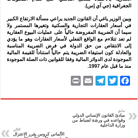
الجغرافية (جي آي إس).
وبين الوزير ياغي أن القانون الجديد يراعي مسألة الارتفاع الكبير
في أسعار العقارات التجارية والسكنية وتغيرها المستمر ولا
سيما أن الضريبة المفروضة حالياً على عمليات البيوع العقارية
لم تعد تتلاءم مع الواقع الفعلي لأسعار العقارات وهو ما يؤدي
إلى الانتقاص من حق الدولة في فرض الضريبة المناسبة
والعادلة كون استيفاء الضريبة يتم حالياً استناداً للقيمة المالية
الموجودة لدى الدوائر المالية وفقا للقوانين ذات الصلة الموجودة
منذ ما قبل عام 1997.
P
E
T
T
F
ri
m
el
w
a
nt
ai
e
itt
c
l
gr
er
e
سابق
مبادئ القانون الإنساني الدولي
a
b
وقواعده في ورشة لضباط من
وزارة الداخلية
m
o
التالي
الألماني كروس يقرر الاعتزال