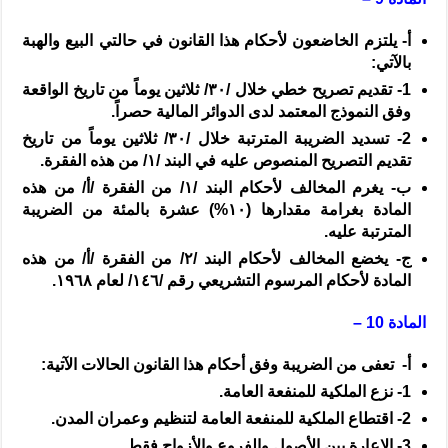
‌أ-
يلتزم الخاضعون لأحكام هذا القانون في حالتي البيع والهبة
بالآتي:
1-
تقديم تصريح خطي خلال /
٣٠
/ ثلاثين يوماً من تاريخ الواقعة
وفق النموذج المعتمد لدى الدوائر المالية حصراً.
2-
تسديد الضريبة المترتبة خلال /
٣٠
/ ثلاثين يوماً من تاريخ
تقديم التصريح المنصوص عليه في البند /
١
/ من هذه الفقرة.
‌ب-
يغرم المخالف لأحكام البند /
١
/ من الفقرة /
أ
/ من هذه
المادة بغرامة مقدارها (
١٠%
) عشرة بالمئة من الضريبة
المترتبة عليه.
‌ج-
يخضع المخالف لأحكام البند /
٢
/ من الفقرة /
أ
/ من هذه
المادة لأحكام المرسوم التشريعي رقم /
١٤٦
/ لعام
١٩٦٨
.
المادة 10 –
‌أ-
تعفى من الضريبة وفق أحكام هذا القانون الحالات الآتية:
1-
نزع الملكية للمنفعة العامة.
2-
اقتطاع الملكية للمنفعة العامة لتنظيم وعمران المدن.
3-
الإعارة بين الأصول والفروع والأزواج فقط.