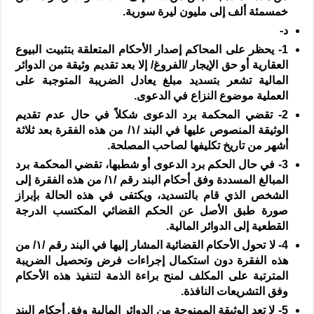
خمسمئة ألف إلى مليون ليرة سورية.
‌د-
1-
يحظر على المحاكم إصدار الأحكام المتعلقة بتثبيت البيوع
العقارية أو حق الإيجار
/
الفروغ
/
إلا بعد تقديم وثيقة من الدوائر
المالية تشعر بتسديد مبلغ يعادل الضريبة المتوجبة على
العملية موضوع النزاع في الدعوى.
2-
تقضي المحكمة برد الدعوى شكلاً في حال عدم تقديم
الوثيقة المنصوص عليها في البند /
١
/ من هذه الفقرة بعد ثلاثة
أشهر من تاريخ تكليفها لصاحب المصلحة.
3-
في حال الحكم برد الدعوى أو شطبها، تقضي المحكمة برد
المبالغ المسددة وفق أحكام البند رقم /
١
/ من هذه الفقرة إلى
الشخص الذي قام بالتسديد، ويكتفى في هذه الحالة بإبراز
صورة طبق الأصل عن الحكم القضائي المكتسب الدرجة
القطعية إلى الدوائر المالية.
4-
لا تحول الأحكام القضائية المشار إليها في البند رقم /
١
/ من
هذه الفقرة دون استكمال إجراءات فرض وتحصيل الضريبة
المترتبة على المكلف لمنح براءة الذمة لتنفيذ هذه الأحكام
وفق التشريعات النافذة.
5-
لا تعد الوثيقة الممنوحة من الدوائر المالية وفق أحكام البند