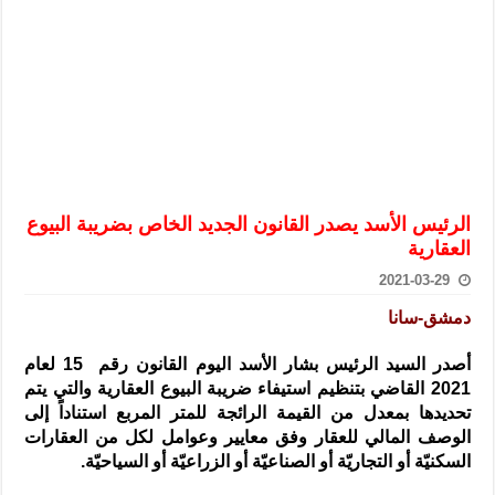
الرئيس الشرع يستقبل وفداً من أعضاء مجلسي النواب والشيوخ الأمريكي
المركزي يحذر من التعامل بالعملات الرقمية: غير قانونية وتنطوي على م
وفد من الإدارة العامة لحرس الحدود السورية يزور تركيا لبحث سبل التع
هيئة المفقودين: توثيق 63 مقبرة جماعية وخطة لإطلاق منصة رقمية وبطاقة دعم- فيديو
التربية السورية: امتحان تعويضي لطلاب المرحلة الانتقالية المتغيبين عن ا
الداخلية: منفذ تفجير حي الميسر بحلب صاحب سوابق ومدمن مخدرات
الرئيس الأسد يصدر القانون الجديد الخاص بضريبة البيوع
سوريا تبحث مع الإيسيسكو التعاون في البحث العلمي وحماية التراث الث
العقارية
2021-03-29
دمشق-سانا
أصدر السيد الرئيس بشار الأسد اليوم القانون رقم 15 لعام
2021 القاضي بتنظيم استيفاء ضريبة البيوع العقارية والتي يتم
تحديدها بمعدل من القيمة الرائجة للمتر المربع استناداً إلى
الوصف المالي للعقار وفق معايير وعوامل لكل من العقارات
السكنيّة أو التجاريّة أو الصناعيّة أو الزراعيّة أو السياحيّة.