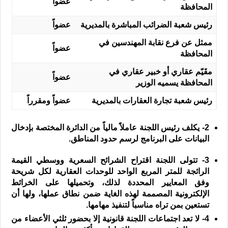
عضواً
المحافظة
رئيس شعبة الضرائب المباشرة بالمديرية
عضواً
ممثل عن فرع نقابة المهندسين في
عضواً
المحافظة
مقَيّم عقاري أو خبير عقاري في
عضواً
المحافظة يسميه الوزير
رئيس شعبة تجارة العقارات بالمديرية
عضواً ومقرراً
2-
يكلف رئيس اللجنة عاملاً مالياً من الدائرة المختصة بإدخال
البيانات على البرنامج لرسم حدود المناطق.
3-
تتولى اللجنة اقتراح الشرائح السعرية ووسطي القيمة
الرائجة للمتر المربع الواحد للوحدات العقارية لكل شريحة
وفق المعايير المحددة لذلك، وتحميلها على الخرائط
الإلكترونية المصممة لهذه الغاية ضمن نطاق عملها، ولها أن
تستعين بمن تراه مناسباً لتنفيذ مهامها.
4-
لا تعد اجتماعات اللجنة قانونية إلا بحضور ثلثي الأعضاء من