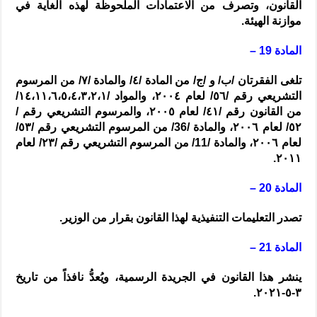
القانون، وتصرف من الاعتمادات الملحوظة لهذه الغاية في
موازنة الهيئة.
المادة 19 –
تلغى الفقرتان /
ب
/ و /
ج
/ من المادة /
٤
/ والمادة /
٧
/ من المرسوم
التشريعي رقم /
٥٦
/ لعام
٢٠٠٤
، والمواد /
١٤،١١،٦،٥،٤،٣،٢،١
/
من القانون رقم /
٤١
/ لعام
٢٠٠٥
، والمرسوم التشريعي رقم /
٥٢
/ لعام
٢٠٠٦
، والمادة /
36
/ من المرسوم التشريعي رقم /
٥٣
/
لعام
٢٠٠٦
، والمادة /11/ من المرسوم التشريعي رقم /
٢٣
/ لعام
.
٢٠١١
المادة 20 –
تصدر التعليمات التنفيذية لهذا القانون بقرار من الوزير.
المادة 21 –
ينشر هذا القانون في الجريدة الرسمية، ويُعدُّ نافذاً من تاريخ
.
٣-٥-٢٠٢١