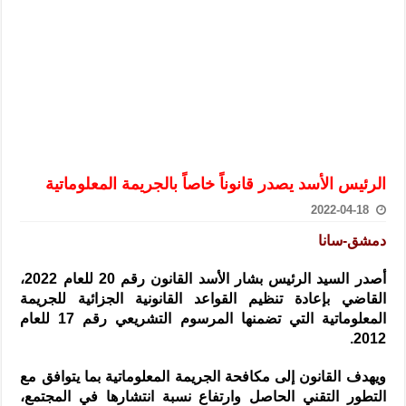
الرئيس الشرع يستقبل وفداً من أعضاء مجلسي النواب والشيوخ الأمريكي
المركزي يحذر من التعامل بالعملات الرقمية: غير قانونية وتنطوي على م
وفد من الإدارة العامة لحرس الحدود السورية يزور تركيا لبحث سبل التع
هيئة المفقودين: توثيق 63 مقبرة جماعية وخطة لإطلاق منصة رقمية وبطاقة دعم- فيديو
التربية السورية: امتحان تعويضي لطلاب المرحلة الانتقالية المتغيبين عن ا
الداخلية: منفذ تفجير حي الميسر بحلب صاحب سوابق ومدمن مخدرات
الرئيس الأسد يصدر قانوناً خاصاً بالجريمة المعلوماتية
سوريا تبحث مع الإيسيسكو التعاون في البحث العلمي وحماية التراث الث
2022-04-18
دمشق-سانا
أصدر السيد الرئيس بشار الأسد القانون رقم 20 للعام 2022،
القاضي بإعادة تنظيم القواعد القانونية الجزائية للجريمة
المعلوماتية التي تضمنها المرسوم التشريعي رقم 17 للعام
2012.
ويهدف القانون إلى مكافحة الجريمة المعلوماتية بما يتوافق مع
التطور التقني الحاصل وارتفاع نسبة انتشارها في المجتمع،