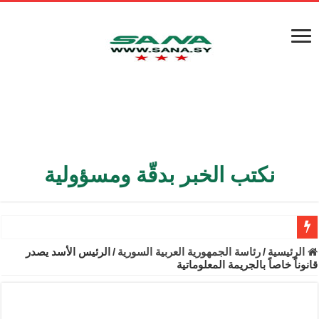
نكتب الخبر بدقّة ومسؤولية
الأمن الداخلي يعثر على مقبرة جماعية في ريف اللاذقية تضم 9 جثامين
الرئيسية
/
رئاسة الجمهورية العربية السورية
/
الرئيس الأسد يصدر
قانوناً خاصاً بالجريمة المعلوماتية
الوزير الشيباني يبحث في باريس تعزيز الاستقرار في سوريا
برنية: مرسوم بإعفاء مستهلكي الكهرباء المنزلية والتجارية والصناعية م