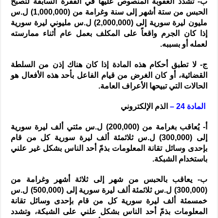
ب- تشدد العقوبة المنصوص عليها في الفقرة السابقة لتصبح
الحبس من ستة أشهر إلى سنة وغرامة من (1,000,000) ل.س
مليون ليرة سورية إلى (2,000,000) ل.س مليوني ليرة سورية
إذا كان الجرم واقعاً على المكلف بعمل عام أثناء ممارسته
لعمله أو بسببه.
ج- لا تطبق أحكام هذه المادة إذا كان هناك إذن من السلطة
القضائية، أو كان الغرض من قيام الفاعل بأحد هذه الأفعال هو
الحالات التي تبيحها الأعراف العامة.
المادة 24 –
الذم الإلكتروني
أ- يُعاقب بغرامة من (200,000) ل.س مئتي ألف ليرة سورية
إلى (300,000) ل.س ثلاثمئة ألف ليرة سورية كل من قام
بإحدى وسائل تقانة المعلومات بذمّ أحد الناس بشكل غير علني
باستخدام الشبكة.
ب- يعاقب بالحبس من شهر إلى ثلاثة أشهر وغرامة من
(300,000) ل.س ثلاثمئة ألف ليرة سورية إلى (500,000) ل.س
خمسمئة ألف ليرة سورية كل من قام بإحدى وسائل تقانة
المعلومات بذمّ أحد الناس بشكل علني على الشبكة، وتشدد