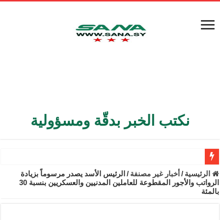
نكتب الخبر بدقّة ومسؤولية
الأمن الداخلي يعثر على مقبرة جماعية في ريف اللاذقية تضم 9 جثامين
الرئيسية
/
أخبار غير مصنفة
/
الرئيس الأسد يصدر مرسوماً بزيادة
الرواتب والأجور المقطوعة للعاملين المدنيين والعسكريين بنسبة 30
الوزير الشيباني يبحث في باريس تعزيز الاستقرار في سوريا
بالمئة
برنية: مرسوم بإعفاء مستهلكي الكهرباء المنزلية والتجارية والصناعية م