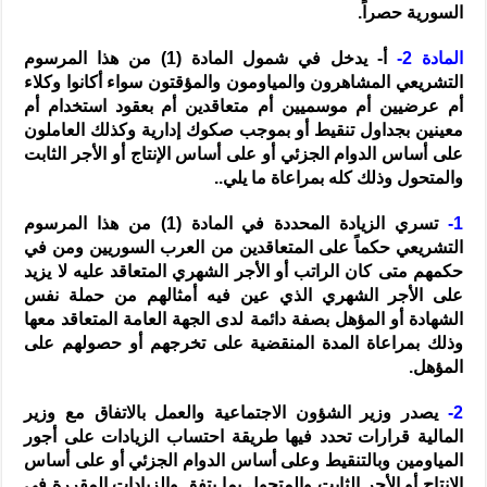
السورية حصراً.
المادة 2-
أ- يدخل في شمول المادة (1) من هذا المرسوم
التشريعي المشاهرون والمياومون والمؤقتون سواء أكانوا وكلاء
أم عرضيين أم موسميين أم متعاقدين أم بعقود استخدام أم
معينين بجداول تنقيط أو بموجب صكوك إدارية وكذلك العاملون
على أساس الدوام الجزئي أو على أساس الإنتاج أو الأجر الثابت
والمتحول وذلك كله بمراعاة ما يلي..
1-
تسري الزيادة المحددة في المادة (1) من هذا المرسوم
التشريعي حكماً على المتعاقدين من العرب السوريين ومن في
حكمهم متى كان الراتب أو الأجر الشهري المتعاقد عليه لا يزيد
على الأجر الشهري الذي عين فيه أمثالهم من حملة نفس
الشهادة أو المؤهل بصفة دائمة لدى الجهة العامة المتعاقد معها
وذلك بمراعاة المدة المنقضية على تخرجهم أو حصولهم على
المؤهل.
2-
يصدر وزير الشؤون الاجتماعية والعمل بالاتفاق مع وزير
المالية قرارات تحدد فيها طريقة احتساب الزيادات على أجور
المياومين وبالتنقيط وعلى أساس الدوام الجزئي أو على أساس
الإنتاج أو الأجر الثابت والمتحول بما يتفق والزيادات المقررة في