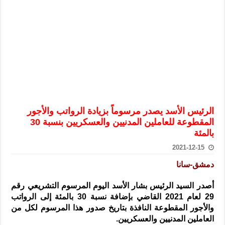
الرئيس الشرع يستقبل وفداً من أعضاء مجلسي النواب والشيوخ الأمريكي
المركزي يحذر من التعامل بالعملات الرقمية: غير قانونية وتنطوي على م
وفد من الإدارة العامة لحرس الحدود السورية يزور تركيا لبحث سبل التع
هيئة المفقودين: توثيق 63 مقبرة جماعية وخطة لإطلاق منصة رقمية وبطاقة دعم- فيديو
التربية السورية: امتحان تعويضي لطلاب المرحلة الانتقالية المتغيبين عن ا
الداخلية: منفذ تفجير حي الميسر بحلب صاحب سوابق ومدمن مخدرات
سوريا تبحث مع الإيسيسكو التعاون في البحث العلمي وحماية التراث الث
الرئيس الأسد يصدر مرسوماً بزيادة الرواتب والأجور
المقطوعة للعاملين المدنيين والعسكريين بنسبة 30
بالمئة
2021-12-15
دمشق-سانا
أصدر السيد الرئيس بشار الأسد اليوم المرسوم التشريعي رقم
29 لعام 2021 القاضي بإضافة نسبة 30 بالمئة إلى الرواتب
والأجور المقطوعة النافذة بتاريخ صدور هذا المرسوم لكل من
العاملين المدنيين والعسكريين.