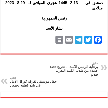
دمشق في 13-2- 1445 هجري الموافق لـ 29-8- 2023
ميلادي
رئيس الجمهورية
بشار الأسد
P
E
T
T
F
ri
m
el
w
a
nt
ai
e
itt
c
l
gr
er
e
سابق
برعاية الرئيس الأسد… تخريج دفعة
a
b
جديدة من طلاب الكلية البحرية-
فيديو
m
o
التالي
حفل موسيقي لفرقة كورال الأمل
o
في بلدة قطينة بحمص
k