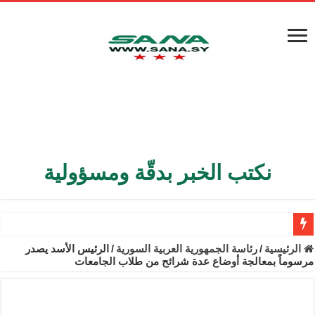
نكتب الخبر بدقّة ومسؤولية
الأمن الداخلي يعثر على مقبرة جماعية في ريف اللاذقية تضم 9 جثامين
الرئيسية
/
رئاسة الجمهورية العربية السورية
/
الرئيس الأسد يصدر
مرسوماً بمعالجة أوضاع عدة شرائح من طلاب الجامعات
الوزير الشيباني يبحث في باريس تعزيز الاستقرار في سوريا
برنية: مرسوم بإعفاء مستهلكي الكهرباء المنزلية والتجارية والصناعية م