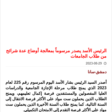
الرئيس الشرع يستقبل وفداً من أعضاء مجلسي النواب والشيوخ الأمريكي
المركزي يحذر من التعامل بالعملات الرقمية: غير قانونية وتنطوي على م
وفد من الإدارة العامة لحرس الحدود السورية يزور تركيا لبحث سبل التع
هيئة المفقودين: توثيق 63 مقبرة جماعية وخطة لإطلاق منصة رقمية وبطاقة دعم- فيديو
التربية السورية: امتحان تعويضي لطلاب المرحلة الانتقالية المتغيبين عن ا
الداخلية: منفذ تفجير حي الميسر بحلب صاحب سوابق ومدمن مخدرات
الرئيس الأسد يصدر مرسوماً بمعالجة أوضاع عدة شرائح
سوريا تبحث مع الإيسيسكو التعاون في البحث العلمي وحماية التراث الث
من طلاب الجامعات
2023-08-29
دمشق-سانا
أصدر السيد الرئيس بشار الأسد اليوم المرسوم رقم 225 لعام
2023 الذي يمنح طلاب مرحلة الإجازة الجامعية والدراسات
العليا المفصولين والمستنفدين فرصة إكمال تعليمهم،
ويمنح
الطلاب الذين يحملون ست مواد على الأكثر فرصة الانتقال إلى
السنة التالية، كما يمنح طلاب السنة الأخيرة الذين يحملون ست
مواد على الأكثر فرصة التقدم إلى الامتحان التكميلي.