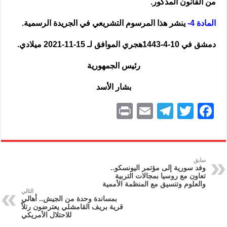
من القانون المذكور.
المادة 4-
ينشر هذا المرسوم التشريعي في الجريدة الرسمية.
دمشق في 10-4-1443هجري الموافق لـ 15-11-2021 ميلادي.
رئيس الجمهورية
بشار الأسد
P
E
T
T
F
ri
m
el
w
a
nt
ai
e
itt
c
l
gr
er
e
سابق
وفد سورية إلى مؤتمر اليونسكو..
a
b
تعاون مع روسيا بمجالات التربية
والعلوم وتنسيق مع المنظمة الأممية
m
o
التالي
بمساندة وحدة من الجيش.. أهالي
o
قرية بريف القامشلي يعترضون رتلاً
للاحتلال الأمريكي
k