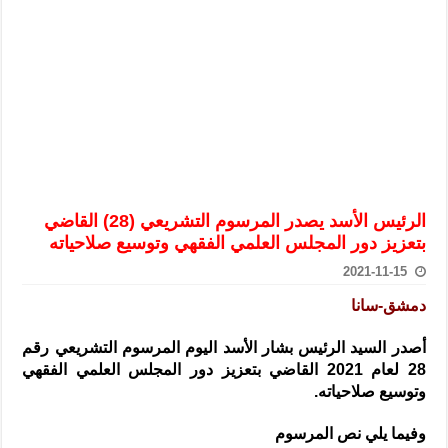
الرئيس الشرع يستقبل وفداً من أعضاء مجلسي النواب والشيوخ الأمريكي
المركزي يحذر من التعامل بالعملات الرقمية: غير قانونية وتنطوي على م
وفد من الإدارة العامة لحرس الحدود السورية يزور تركيا لبحث سبل التع
هيئة المفقودين: توثيق 63 مقبرة جماعية وخطة لإطلاق منصة رقمية وبطاقة دعم- فيديو
التربية السورية: امتحان تعويضي لطلاب المرحلة الانتقالية المتغيبين عن ا
الداخلية: منفذ تفجير حي الميسر بحلب صاحب سوابق ومدمن مخدرات
سوريا تبحث مع الإيسيسكو التعاون في البحث العلمي وحماية التراث الث
الرئيس الأسد يصدر المرسوم التشريعي (28) القاضي
بتعزيز دور المجلس العلمي الفقهي وتوسيع صلاحياته
2021-11-15
دمشق-سانا
أصدر السيد الرئيس بشار الأسد اليوم المرسوم التشريعي رقم
28 لعام 2021 القاضي بتعزيز دور المجلس العلمي الفقهي
وتوسيع صلاحياته.
وفيما يلي نص المرسوم