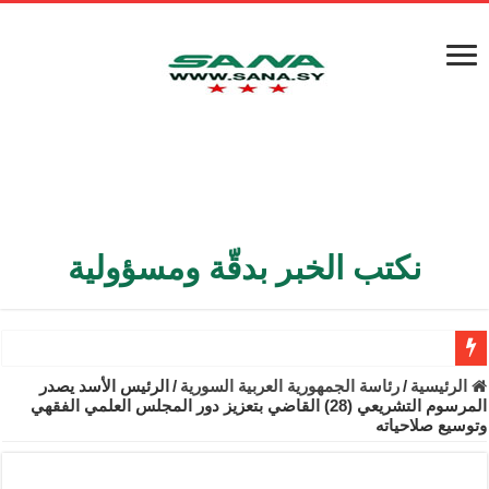
نكتب الخبر بدقّة ومسؤولية
الأمن الداخلي يعثر على مقبرة جماعية في ريف اللاذقية تضم 9 جثامين
الرئيسية
/
رئاسة الجمهورية العربية السورية
/
الرئيس الأسد يصدر
المرسوم التشريعي (28) القاضي بتعزيز دور المجلس العلمي الفقهي
الوزير الشيباني يبحث في باريس تعزيز الاستقرار في سوريا
وتوسيع صلاحياته
برنية: مرسوم بإعفاء مستهلكي الكهرباء المنزلية والتجارية والصناعية م