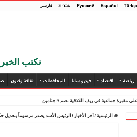
Türkç
Español
Pусский
עברית
فارسی
نكتب الخبر 
رياضة
اقتصاد
فيديو سانا
المحافظات
ثقافة وفنون
صح
ى مقبرة جماعية في ريف اللاذقية تضم 9 جثامين
حث في باريس تعزيز الاستقرار في سوريا
الرئيسية
/
آخر الأخبار
/
الرئيس الأسد يصدر مرسوماً بتعديل 
ء مستهلكي الكهرباء المنزلية والتجارية والصناعية من الرسوم
ل وفداً من أعضاء مجلسي النواب والشيوخ الأمريكيين