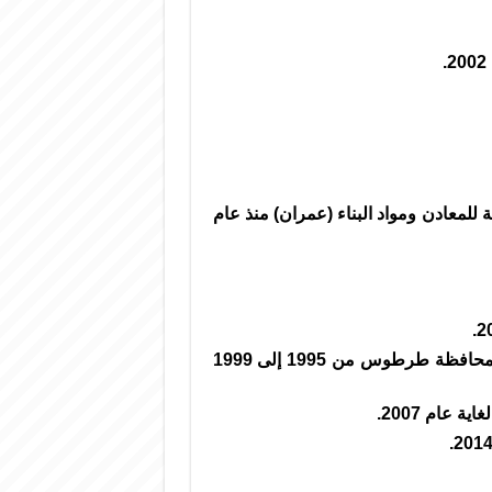
للمعادن ومواد البناء (عمران) منذ عام
مدير فرع المؤسسة الاجتماعية العسكرية في بانياس بمحافظة طرطوس من 1995 إلى 1999