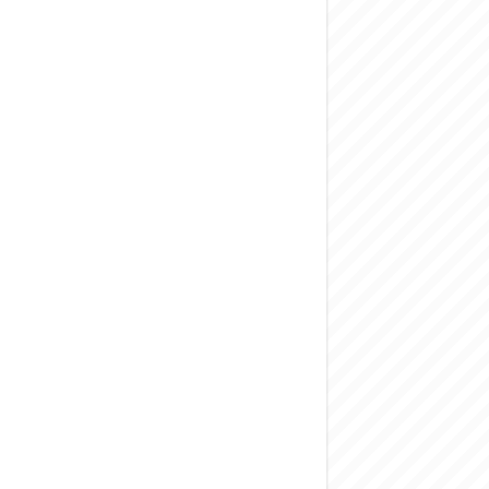
المركزي يحذر من ال
وفد من الإدارة الع
هيئة المفقودين: توثيق 63 مقبرة جماعية وخطة لإطلاق منصة رقمية وبطا
التربية السورية: ام
الداخلية: منفذ ت
سوريا تبحث مع الإي