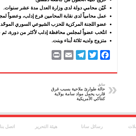
عُيّن محامي دولة لدى وزارة العدل مدة عشر سنوات.
عمل محامياً لدى نقابة المحامين فرع إدلب، وعضواً لم
عضو اللجنة المركزية للحزب الشيوعي السوري الموحّد
انتُخب عضواً لمجلس محافظة إدلب لأكثر من دورة، ثم
متزوج ولديه ثلاثة أبناء وبنت.
P
E
T
T
F
ri
m
el
w
a
nt
ai
e
itt
c
l
gr
er
e
سابق
حالة طوارئ ملاحية بسبب غرق
a
b
قارب يحمل مواد سامة بولاية
كنتاكي الأمريكية
m
o
o
k
لات
رسائل سانا
هيئة التحرير
اتصل بنا