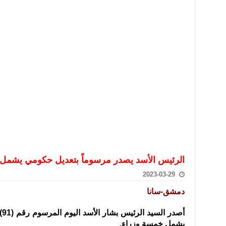
تعامل بالعملات الرقمية: غير قانونية وتنطوي على مخاطر كبيرة
امة لحرس الحدود السورية يزور تركيا لبحث سبل التعاون المشترك
قة دعم- فيديو
تحان تعويضي لطلاب المرحلة الانتقالية المتغيبين عن الامتحان النهائي
فجير حي الميسر بحلب صاحب سوابق ومدمن مخدرات
سيسكو التعاون في البحث العلمي وحماية التراث الثقافي
الرئيس الأسد يصدر مرسوماً بتعديل حكومي يشمل
2023-03-29
دمشق-سانا
يشمل خمسة وزراء.