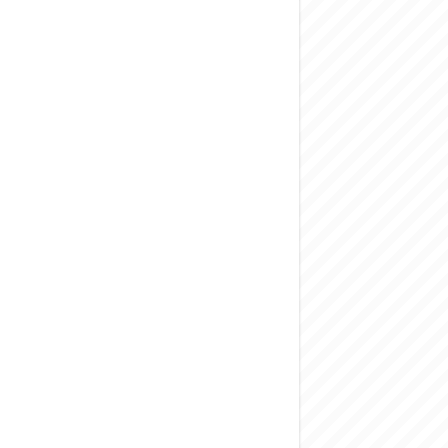
المركزي يحذر من ال
وفد من الإدارة الع
هيئة المفقودين: توثيق 63 مقبرة جماعية وخطة لإطلاق منصة رقمية وبطا
التربية السورية: ام
الداخلية: منفذ ت
سوريا تبحث مع الإي