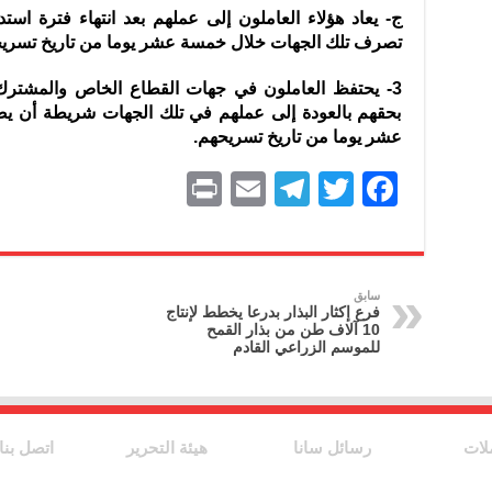
ج- يعاد هؤلاء العاملون إلى عملهم بعد انتهاء فترة ا
تصرف تلك الجهات خلال خمسة عشر يوما من تاريخ تسري
3- يحتفظ العاملون في جهات القطاع الخاص والمشترك 
بحقهم بالعودة إلى عملهم في تلك الجهات شريطة أن ي
عشر يوما من تاريخ تسريحهم.
P
E
T
T
F
ri
m
el
w
a
nt
ai
e
itt
c
l
gr
er
e
سابق
فرع إكثار البذار بدرعا يخطط لإنتاج
a
b
10 آلاف طن من بذار القمح
للموسم الزراعي القادم
m
o
o
k
لات
رسائل سانا
هيئة التحرير
اتصل بنا