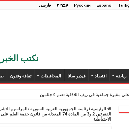
Türk
Español
Pусский
עברית
فارسی
نكتب الخبر 
رياضة
اقتصاد
فيديو سانا
المحافظات
ثقافة وفنون
صح
ى مقبرة جماعية في ريف اللاذقية تضم 9 جثامين
حث في باريس تعزيز الاستقرار في سوريا
الرئيسية
/
رئاسة الجمهورية العربية السورية
/
المراسيم التشري
الفقرتين 2 و3 من المادة 74 المعدلة من قانون خ
ء مستهلكي الكهرباء المنزلية والتجارية والصناعية من الرسوم
الاحتياطية
ل وفداً من أعضاء مجلسي النواب والشيوخ الأمريكيين