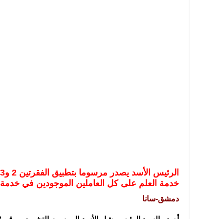
تعامل بالعملات الرقمية: غير قانونية وتنطوي على مخاطر كبيرة
امة لحرس الحدود السورية يزور تركيا لبحث سبل التعاون المشترك
قة دعم- فيديو
تحان تعويضي لطلاب المرحلة الانتقالية المتغيبين عن الامتحان النهائي
فجير حي الميسر بحلب صاحب سوابق ومدمن مخدرات
سيسكو التعاون في البحث العلمي وحماية التراث الثقافي
خدمة العلم على كل العاملين الموجودين في خدمة ال
دمشق-سانا