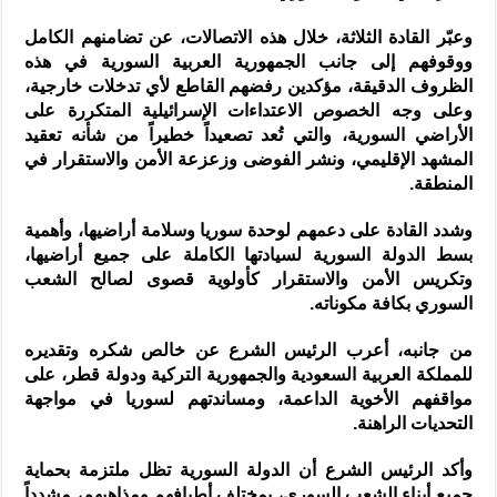
وعبّر القادة الثلاثة، خلال هذه الاتصالات، عن تضامنهم الكامل
ووقوفهم إلى جانب الجمهورية العربية السورية في هذه
الظروف الدقيقة، مؤكدين رفضهم القاطع لأي تدخلات خارجية،
وعلى وجه الخصوص الاعتداءات الإسرائيلية المتكررة على
الأراضي السورية، والتي تُعد تصعيداً خطيراً من شأنه تعقيد
المشهد الإقليمي، ونشر الفوضى وزعزعة الأمن والاستقرار في
المنطقة.
وشدد القادة على دعمهم لوحدة سوريا وسلامة أراضيها، وأهمية
بسط الدولة السورية لسيادتها الكاملة على جميع أراضيها،
وتكريس الأمن والاستقرار كأولوية قصوى لصالح الشعب
السوري بكافة مكوناته.
من جانبه، أعرب الرئيس الشرع عن خالص شكره وتقديره
للمملكة العربية السعودية والجمهورية التركية ودولة قطر، على
مواقفهم الأخوية الداعمة، ومساندتهم لسوريا في مواجهة
التحديات الراهنة.
وأكد الرئيس الشرع أن الدولة السورية تظل ملتزمة بحماية
جميع أبناء الشعب السوري، بمختلف أطيافهم ومذاهبهم، مشدداً