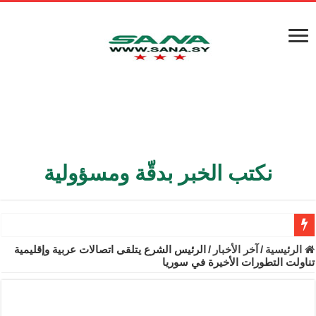
نكتب الخبر بدقّة ومسؤولية
الأمن الداخلي يعثر على مقبرة جماعية في ريف اللاذقية تضم 9 جثامين
الرئيسية
/
آخر الأخبار
/
الرئيس الشرع يتلقى اتصالات عربية وإقليمية
تناولت التطورات الأخيرة في سوريا
الوزير الشيباني يبحث في باريس تعزيز الاستقرار في سوريا
برنية: مرسوم بإعفاء مستهلكي الكهرباء المنزلية والتجارية والصناعية م