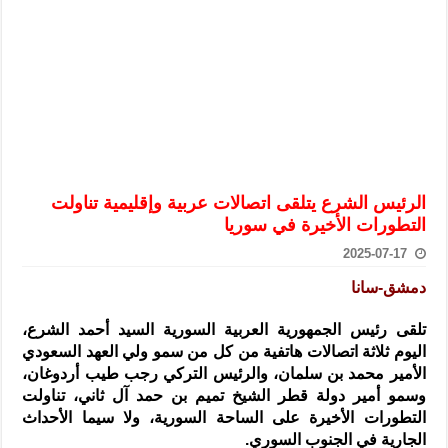
الرئيس الشرع يستقبل وفداً من أعضاء مجلسي النواب والشيوخ الأمريكي
المركزي يحذر من التعامل بالعملات الرقمية: غير قانونية وتنطوي على م
وفد من الإدارة العامة لحرس الحدود السورية يزور تركيا لبحث سبل التع
هيئة المفقودين: توثيق 63 مقبرة جماعية وخطة لإطلاق منصة رقمية وبطاقة دعم- فيديو
التربية السورية: امتحان تعويضي لطلاب المرحلة الانتقالية المتغيبين عن ا
الداخلية: منفذ تفجير حي الميسر بحلب صاحب سوابق ومدمن مخدرات
الرئيس الشرع يتلقى اتصالات عربية وإقليمية تناولت
سوريا تبحث مع الإيسيسكو التعاون في البحث العلمي وحماية التراث الث
التطورات الأخيرة في سوريا
2025-07-17
دمشق-سانا
تلقى رئيس الجمهورية العربية السورية السيد أحمد الشرع،
اليوم ثلاثة اتصالات هاتفية من كل من سمو ولي العهد السعودي
الأمير محمد بن سلمان، والرئيس
التركي رجب طيب أردوغان،
وسمو أمير دولة قطر الشيخ تميم بن حمد آل ثاني، تناولت
التطورات الأخيرة على الساحة السورية، ولا سيما الأحداث
الجارية في الجنوب السوري.