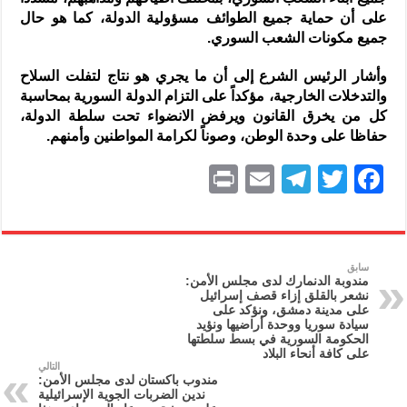
على أن حماية جميع الطوائف مسؤولية الدولة، كما هو حال
جميع مكونات الشعب السوري.
وأشار الرئيس الشرع إلى أن ما يجري هو نتاج لتفلت السلاح
والتدخلات الخارجية، مؤكداً على التزام الدولة السورية بمحاسبة
كل من يخرق القانون ويرفض الانضواء تحت سلطة الدولة،
حفاظا على وحدة الوطن، وصوناً لكرامة المواطنين وأمنهم.
P
E
T
T
F
ri
m
el
w
a
nt
ai
e
itt
c
l
gr
er
e
سابق
مندوبة الدنمارك لدى مجلس الأمن:
a
b
نشعر بالقلق إزاء قصف إسرائيل
على مدينة دمشق، ونؤكد على
m
o
سيادة سوريا ووحدة أراضيها ونؤيد
الحكومة السورية في بسط سلطتها
o
على كافة أنحاء البلاد
التالي
k
مندوب باكستان لدى مجلس الأمن:
ندين الضربات الجوية الإسرائيلية