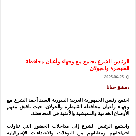
الرئيس الشرع يستقبل وفداً من أعضاء مجلسي النواب والشيوخ الأمريكي
المركزي يحذر من التعامل بالعملات الرقمية: غير قانونية وتنطوي على م
وفد من الإدارة العامة لحرس الحدود السورية يزور تركيا لبحث سبل التع
هيئة المفقودين: توثيق 63 مقبرة جماعية وخطة لإطلاق منصة رقمية وبطاقة دعم- فيديو
التربية السورية: امتحان تعويضي لطلاب المرحلة الانتقالية المتغيبين عن ا
الداخلية: منفذ تفجير حي الميسر بحلب صاحب سوابق ومدمن مخدرات
الرئيس الشرع يجتمع مع وجهاء وأعيان محافظة
سوريا تبحث مع الإيسيسكو التعاون في البحث العلمي وحماية التراث الث
القنيطرة والجولان
2025-06-25
دمشق-سانا
اجتمع رئيس الجمهورية العربية السورية السيد أحمد الشرع مع
وجهاء وأعيان محافظة القنيطرة والجولان،
حيث ناقش معهم
الأوضاع الخدمية والمعيشية والأمنية في المحافظة.
واستمع الرئيس الشرع إلى مداخلات الحضور التي تناولت
احتياجاتهم ومعاناتهم من التوغلات والاعتداءات الإسرائيلية