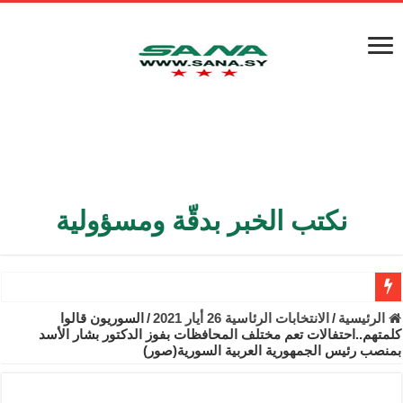
نكتب الخبر بدقّة ومسؤولية
الأمن الداخلي يعثر على مقبرة جماعية في ريف اللاذقية تضم 9 جثامين
الرئيسية
/
الانتخابات الرئاسية 26 أيار 2021
/
السوريون قالوا
كلمتهم..احتفالات تعم مختلف المحافظات بفوز الدكتور بشار الأسد
الوزير الشيباني يبحث في باريس تعزيز الاستقرار في سوريا
بمنصب رئيس الجمهورية العربية السورية(صور)
برنية: مرسوم بإعفاء مستهلكي الكهرباء المنزلية والتجارية والصناعية م