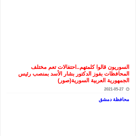
الرئيس الشرع يستقبل وفداً من أعضاء مجلسي النواب والشيوخ الأمريكي
المركزي يحذر من التعامل بالعملات الرقمية: غير قانونية وتنطوي على م
وفد من الإدارة العامة لحرس الحدود السورية يزور تركيا لبحث سبل التع
هيئة المفقودين: توثيق 63 مقبرة جماعية وخطة لإطلاق منصة رقمية وبطاقة دعم- فيديو
التربية السورية: امتحان تعويضي لطلاب المرحلة الانتقالية المتغيبين عن ا
الداخلية: منفذ تفجير حي الميسر بحلب صاحب سوابق ومدمن مخدرات
سوريا تبحث مع الإيسيسكو التعاون في البحث العلمي وحماية التراث الث
السوريون قالوا كلمتهم..احتفالات تعم مختلف
المحافظات بفوز الدكتور بشار الأسد بمنصب رئيس
الجمهورية العربية السورية(صور)
2021-05-27
محافظة دمشق