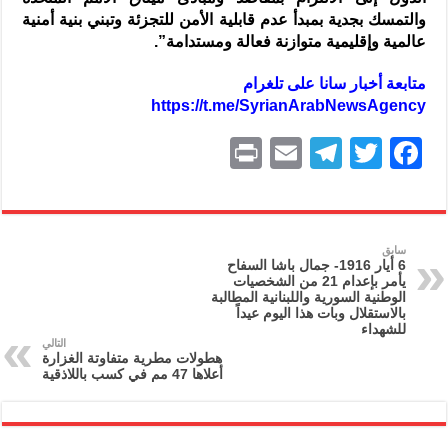
والتمسك بجدية بمبدأ عدم قابلية الأمن للتجزئة وتبني بنية أمنية
عالمية وإقليمية متوازنة فعالة ومستدامة”.
متابعة أخبار سانا على تلغرام
https://t.me/SyrianArabNewsAgency
P
E
T
T
F
ri
m
el
w
a
nt
ai
e
itt
c
l
gr
er
e
سابق
6 أيار 1916- جمال باشا السفاح
a
b
يأمر بإعدام 21 من الشخصيات
الوطنية السورية واللبنانية المطالبة
m
o
بالاستقلال وبات هذا اليوم عيداً
للشهداء
o
التالي
هطولات مطرية متفاوتة الغزارة
k
أعلاها 47 مم في كسب باللاذقية