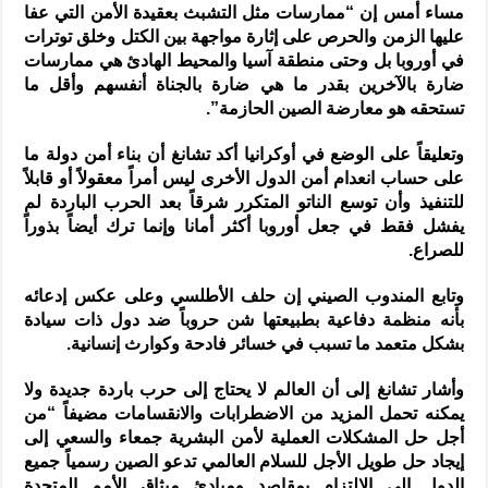
مساء أمس إن “ممارسات مثل التشبث بعقيدة الأمن التي عفا
عليها الزمن والحرص على إثارة مواجهة بين الكتل وخلق توترات
في أوروبا بل وحتى منطقة آسيا والمحيط الهادئ هي ممارسات
ضارة بالآخرين بقدر ما هي ضارة بالجناة أنفسهم وأقل ما
تستحقه هو معارضة الصين الحازمة”.
وتعليقاً على الوضع في أوكرانيا أكد تشانغ أن بناء أمن دولة ما
على حساب انعدام أمن الدول الأخرى ليس أمراً معقولاً أو قابلاً
للتنفيذ وأن توسع الناتو المتكرر شرقاً بعد الحرب الباردة لم
يفشل فقط في جعل أوروبا أكثر أمانا وإنما ترك أيضاً بذوراً
للصراع.
وتابع المندوب الصيني إن حلف الأطلسي وعلى عكس إدعائه
بأنه منظمة دفاعية بطبيعتها شن حروباً ضد دول ذات سيادة
بشكل متعمد ما تسبب في خسائر فادحة وكوارث إنسانية.
وأشار تشانغ إلى أن العالم لا يحتاج إلى حرب باردة جديدة ولا
يمكنه تحمل المزيد من الاضطرابات والانقسامات مضيفاً “من
أجل حل المشكلات العملية لأمن البشرية جمعاء والسعي إلى
إيجاد حل طويل الأجل للسلام العالمي تدعو الصين رسمياً جميع
الدول إلى الالتزام بمقاصد ومبادئ ميثاق الأمم المتحدة