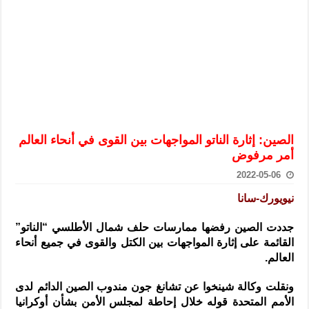
الرئيس الشرع يستقبل وفداً من أعضاء مجلسي النواب والشيوخ الأمريكي
المركزي يحذر من التعامل بالعملات الرقمية: غير قانونية وتنطوي على م
وفد من الإدارة العامة لحرس الحدود السورية يزور تركيا لبحث سبل التع
هيئة المفقودين: توثيق 63 مقبرة جماعية وخطة لإطلاق منصة رقمية وبطاقة دعم- فيديو
التربية السورية: امتحان تعويضي لطلاب المرحلة الانتقالية المتغيبين عن ا
الداخلية: منفذ تفجير حي الميسر بحلب صاحب سوابق ومدمن مخدرات
الصين: إثارة الناتو المواجهات بين القوى في أنحاء العالم
سوريا تبحث مع الإيسيسكو التعاون في البحث العلمي وحماية التراث الث
أمر مرفوض
2022-05-06
نيويورك-سانا
جددت الصين رفضها ممارسات حلف شمال الأطلسي “الناتو”
القائمة على إثارة المواجهات بين الكتل والقوى في جميع أنحاء
العالم.
ونقلت وكالة شينخوا عن تشانغ جون مندوب الصين الدائم لدى
الأمم المتحدة قوله خلال إحاطة لمجلس الأمن بشأن أوكرانيا