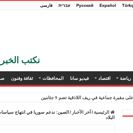
Türk
Español
Pусский
עברית
فارسی
نكتب الخبر 
رياضة
اقتصاد
فيديو سانا
المحافظات
ثقافة وفنون
صح
ى مقبرة جماعية في ريف اللاذقية تضم 9 جثامين
حث في باريس تعزيز الاستقرار في سوريا
الرئيسية
/
آخر الأخبار
/
الصين: ندعم سوريا في انتهاج سياسات 
البلاد
ء مستهلكي الكهرباء المنزلية والتجارية والصناعية من الرسوم
ل وفداً من أعضاء مجلسي النواب والشيوخ الأمريكيين