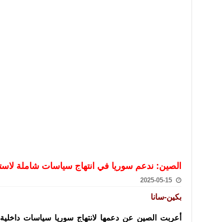
تعامل بالعملات الرقمية: غير قانونية وتنطوي على مخاطر كبيرة
امة لحرس الحدود السورية يزور تركيا لبحث سبل التعاون المشترك
قة دعم- فيديو
تحان تعويضي لطلاب المرحلة الانتقالية المتغيبين عن الامتحان النهائي
فجير حي الميسر بحلب صاحب سوابق ومدمن مخدرات
سيسكو التعاون في البحث العلمي وحماية التراث الثقافي
الصين: ندعم سوريا في انتهاج سياسات شاملة لاستعاد
2025-05-15
بكين-سانا
أعربت الصين عن دعمها لانتهاج سوريا سياسات داخلية 