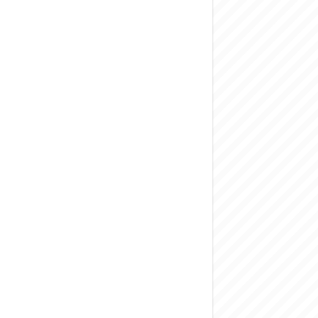
المركزي يحذر من ال
وفد من الإدارة الع
هيئة المفقودين: توثيق 63 مقبرة جماعية وخطة لإطلاق منصة رقمية وبطا
التربية السورية: ام
الداخلية: منفذ ت
سوريا تبحث مع الإي