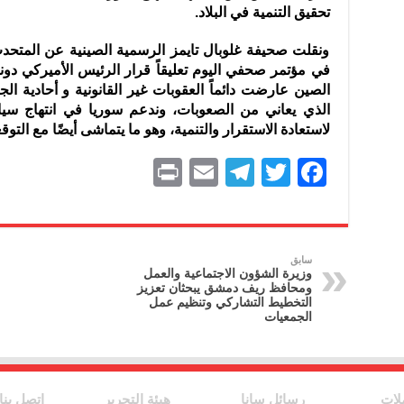
تحقيق التنمية في البلاد.
ونقلت صحيفة غلوبال تايمز الرسمية الصينية عن المتحدث
في مؤتمر صحفي اليوم تعليقاً قرار الرئيس الأميركي دون
الصين عارضت دائماً العقوبات غير القانونية و أحادية 
الذي يعاني من الصعوبات، وندعم سوريا في انتهاج سي
لاستعادة الاستقرار والتنمية، وهو ما يتماشى أيضًا مع الت
P
E
T
T
F
ri
m
el
w
a
nt
ai
e
itt
c
l
gr
er
e
سابق
وزيرة الشؤون الاجتماعية والعمل
a
b
ومحافظ ريف دمشق يبحثان تعزيز
التخطيط التشاركي وتنظيم عمل
m
o
الجمعيات
o
k
لات
رسائل سانا
هيئة التحرير
اتصل بنا