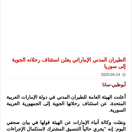
الرئيس الشرع يستقبل وفداً من أعضاء مجلسي النواب والشيوخ الأمريكي
المركزي يحذر من التعامل بالعملات الرقمية: غير قانونية وتنطوي على م
وفد من الإدارة العامة لحرس الحدود السورية يزور تركيا لبحث سبل التع
هيئة المفقودين: توثيق 63 مقبرة جماعية وخطة لإطلاق منصة رقمية وبطاقة دعم- فيديو
التربية السورية: امتحان تعويضي لطلاب المرحلة الانتقالية المتغيبين عن ا
الداخلية: منفذ تفجير حي الميسر بحلب صاحب سوابق ومدمن مخدرات
الطيران المدني الإماراتي يعلن استئناف رحلاته الجوية
سوريا تبحث مع الإيسيسكو التعاون في البحث العلمي وحماية التراث الث
إلى سوريا
2025-04-14
أبوظبي-سانا
أعلنت الهيئة العامة للطيران المدني في دولة الإمارات العربية
المتحدة، عن استئناف رحلاتها الجوية إلى الجمهورية العربية
السورية
.
ونقلت وكالة أنباء الإمارات عن الهيئة قولها في بيان صحفي
اليوم: إنه “يجري حالياً التنسيق المشترك لاستكمال الإجراءات