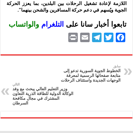
اللازمة لإعادة تشغيل الرحلات بين البلدين، بما يعزز الحركة
الجوية ويُسهم في دعم حركة المسافرين والشحن بينهما”.
تابعوا أخبار سانا على
ا
لتلغرام
و
الواتساب
P
E
T
T
F
ri
m
el
w
a
nt
ai
e
itt
c
l
gr
er
e
سابق
الخطوط الجوية السورية تدعو إلى
a
b
متابعة صفحاتها الرسمية لمعرفة
الوجهات ‏الجديدة واستئناف الرحلات ‏
m
o
التالي
وزير التعليم العالي يبحث مع وفد
o
الوكالة الدولية للطاقة الذرية التعاون
‏المشترك في مجال مكافحة
k
السرطان