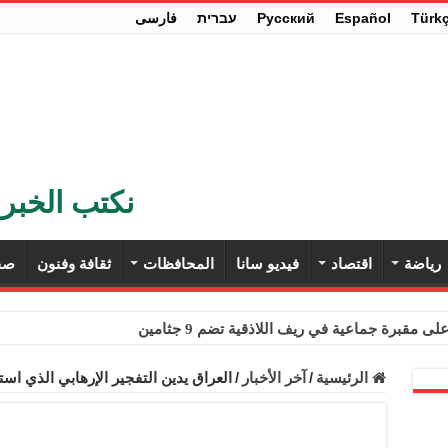
Türk
Español
Pусский
עברית
فارسی
نكتب الخبر 
رياضة
اقتصاد
فيديو سانا
المحافظات
ثقافة وفنون
صح
ى مقبرة جماعية في ريف اللاذقية تضم 9 جثامين
حث في باريس تعزيز الاستقرار في سوريا
الرئيسية
/
آخر الأخبار
/
العراق يدين التفجير الإرهابي الذي ا
ء مستهلكي الكهرباء المنزلية والتجارية والصناعية من الرسوم
ل وفداً من أعضاء مجلسي النواب والشيوخ الأمريكيين