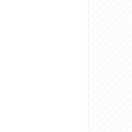
المركزي يحذر من ال
وفد من الإدارة الع
هيئة المفقودين: توثيق 63 مقبرة جماعية وخطة لإطلاق منصة رقمية وبطا
التربية السورية: ام
الداخلية: منفذ ت
سوريا تبحث مع الإي