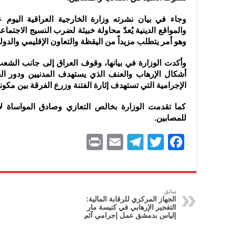
وجاء في بيان نشرته وزارة الخارجية العراقية اليوم 
والمواقع الدينية يُعدّ محاولة خبيثة لضرب النسيج الاجتما
وهو أمر يتطلب مزيداً من اليقظة والتعاون الإقليمي والد
وأكدت الوزارة في بيانها، وقوف العراق إلى جانب الش
أشكال الإرهاب والعنف الذي يستهدف المدنيين ودور ال
الإجرامية التي تستهدف إثارة الفتنة وزرع الفرقة بين مكو
كما تقدمت الوزارة بخالص التعازي وصادق المواساة لأسر
للمصابين.
P
E
T
T
F
ri
m
el
w
a
nt
ai
e
itt
c
l
gr
er
e
سابق
الجهاز المركزي للرقابة المالية:
a
b
التفجير الإرهابي في كنيسة مار
إلياس بدمشق عمل إجرامي آثم
m
o