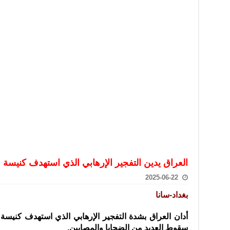
تعامل بالعملات الرقمية: غير قانونية وتنطوي على مخاطر كبيرة
امة لحرس الحدود السورية يزور تركيا لبحث سبل التعاون المشترك
قة دعم- فيديو
تحان تعويضي لطلاب المرحلة الانتقالية المتغيبين عن الامتحان النهائي
فجير حي الميسر بحلب صاحب سوابق ومدمن مخدرات
سيسكو التعاون في البحث العلمي وحماية التراث الثقافي
العراق يدين التفجير الإرهابي الذي استهدف كنيسة
2025-06-22
بغداد-سانا
أدان العراق بشدة التفجير الإرهابي الذي استهدف كنيسة
سقوط العديد من الضحايا والمصابين
.