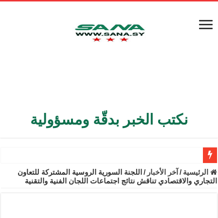
نكتب الخبر بدقّة ومسؤولية
الأمن الداخلي يعثر على مقبرة جماعية في ريف اللاذقية تضم 9 جثامين
الرئيسية
/
آخر الأخبار
/
اللجنة السورية الروسية المشتركة للتعاون
التجاري والاقتصادي تناقش نتائج اجتماعات اللجان الفنية والتقنية
الوزير الشيباني يبحث في باريس تعزيز الاستقرار في سوريا
برنية: مرسوم بإعفاء مستهلكي الكهرباء المنزلية والتجارية والصناعية م