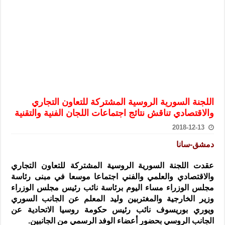
الرئيس الشرع يستقبل وفداً من أعضاء مجلسي النواب والشيوخ الأمريكي
المركزي يحذر من التعامل بالعملات الرقمية: غير قانونية وتنطوي على م
وفد من الإدارة العامة لحرس الحدود السورية يزور تركيا لبحث سبل التع
هيئة المفقودين: توثيق 63 مقبرة جماعية وخطة لإطلاق منصة رقمية وبطاقة دعم- فيديو
التربية السورية: امتحان تعويضي لطلاب المرحلة الانتقالية المتغيبين عن ا
الداخلية: منفذ تفجير حي الميسر بحلب صاحب سوابق ومدمن مخدرات
اللجنة السورية الروسية المشتركة للتعاون التجاري
سوريا تبحث مع الإيسيسكو التعاون في البحث العلمي وحماية التراث الث
والاقتصادي تناقش نتائج اجتماعات اللجان الفنية والتقنية
2018-12-13
دمشق-سانا
عقدت اللجنة السورية الروسية المشتركة للتعاون التجاري
والاقتصادي والعلمي والفني اجتماعا موسعا في مبنى رئاسة
مجلس الوزراء مساء اليوم برئاسة نائب رئيس مجلس الوزراء
وزير الخارجية والمغتربين وليد المعلم عن الجانب السوري
ويوري بوريسوف نائب رئيس حكومة روسيا الاتحادية عن
الجانب الروسي بحضور أعضاء الوفد الرسمي من الجانبين.