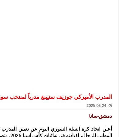
تعامل بالعملات الرقمية: غير قانونية وتنطوي على مخاطر كبيرة
امة لحرس الحدود السورية يزور تركيا لبحث سبل التعاون المشترك
قة دعم- فيديو
تحان تعويضي لطلاب المرحلة الانتقالية المتغيبين عن الامتحان النهائي
فجير حي الميسر بحلب صاحب سوابق ومدمن مخدرات
سيسكو التعاون في البحث العلمي وحماية التراث الثقافي
المدرب الأميركي جوزيف ستيبنغ مدرباً لمنتخب سور
2025-06-24
دمشق-سانا
أعلن اتحاد كرة السلة السوري اليوم عن تعيين المدرب ال
الوطني للرجال، لقيادته
في نهائيات كأس آسيا 2025، وتصفيات كأس العالم 2027.