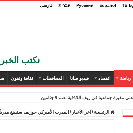
Türk
Español
Pусский
עברית
فارسی
نكتب الخبر 
رياضة
اقتصاد
فيديو سانا
المحافظات
ثقافة وفنون
صح
ى مقبرة جماعية في ريف اللاذقية تضم 9 جثامين
حث في باريس تعزيز الاستقرار في سوريا
الرئيسية
/
آخر الأخبار
/
المدرب الأميركي جوزيف ستيبنغ مدرباً
ء مستهلكي الكهرباء المنزلية والتجارية والصناعية من الرسوم
ل وفداً من أعضاء مجلسي النواب والشيوخ الأمريكيين