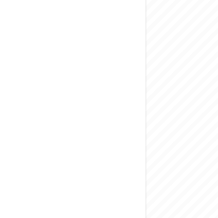
المركزي يحذر من ال
وفد من الإدارة الع
هيئة المفقودين: توثيق 63 مقبرة جماعية وخطة لإطلاق منصة رقمية وبطا
التربية السورية: ام
الداخلية: منفذ ت
سوريا تبحث مع الإي