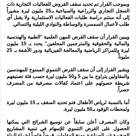
وبموجب القرار تم تحديد سقف القروض للفعاليات التجارية ذات
السجل التجاري والزراعية والسياحية بـ25 مليون ليرة مشيراً
إلى أنه ستتم دراسة طلبات الفعاليات الاستثمارية ولا يقبل أي
طلب لأعمال السمسرة والوساطة والنوادي الليلية والتسالي.
ويبين القرار أن سقف القرض للمهن العلمية “الطبية والهندسية
والمالية والحقوقية والمترجمين المحلفين” يحدد بـ 15 مليون
ليرة وللمراكز الرياضية والمعالجة الفيزيائية ودور الأشعة بـ 25
مليوناً.
ويشير القرار إلى أن سقف القرض التنموي الممنوح للمهندسين
والمقاولين يتراوح ما بين 5 و50 مليون ليرة حسب فئة تصنيفهم
شريطة حصولهم على اعتماد كفالات مصرفية من المصرف
حصراً.
أما بالنسبة لرياض الأطفال فتم تحديد السقف بـ 15 مليون ليرة
ولمحطات الوقود بـ50 مليون ليرة.
وكان المصرف أعلن سابقاً عن توسيع الشرائح التي يمكنها
الحصول على القرض التنموي للإسهام في تنمية المشاريع
الصغيرة غير الصناعية ومنح المقاولين قرضاً خاصاً لشراء البناء