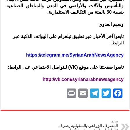
والتأسيس والآلات والأراضي في المدن والمناطق الصناعية
بنسبة 50 بالمئة من التكاليف الاستثمارية.
وسيم العدوي
تابعوا آخر الأخبار عبر تطبيق تيلغرام على الهواتف الذكية عبر
الرابط:
https://telegram.me/SyrianArabNewsAgency
تابعوا صفحتنا على موقع (VK) للتواصل الاجتماعي على الرابط:
http://vk.com/syrianarabnewsagency
P
E
T
T
F
ri
m
el
w
a
nt
ai
e
itt
c
l
gr
er
e
سابق
المصرف الزراعي بالسقيلبية يصرف