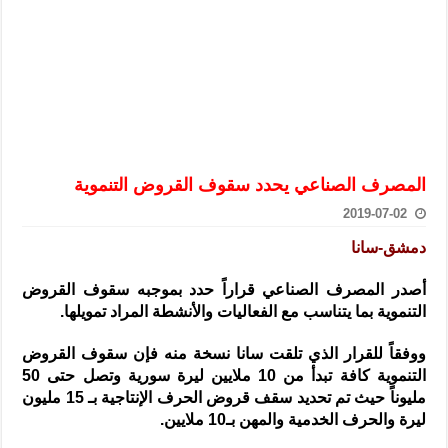
الرئيس الشرع يستقبل وفداً من أعضاء مجلسي النواب والشيوخ الأمريكي
المركزي يحذر من التعامل بالعملات الرقمية: غير قانونية وتنطوي على م
وفد من الإدارة العامة لحرس الحدود السورية يزور تركيا لبحث سبل التع
هيئة المفقودين: توثيق 63 مقبرة جماعية وخطة لإطلاق منصة رقمية وبطاقة دعم- فيديو
التربية السورية: امتحان تعويضي لطلاب المرحلة الانتقالية المتغيبين عن ا
الداخلية: منفذ تفجير حي الميسر بحلب صاحب سوابق ومدمن مخدرات
المصرف الصناعي يحدد سقوف القروض التنموية
سوريا تبحث مع الإيسيسكو التعاون في البحث العلمي وحماية التراث الث
2019-07-02
دمشق-سانا
أصدر المصرف الصناعي قراراً حدد بموجبه سقوف القروض
التنموية بما يتناسب مع الفعاليات والأنشطة المراد تمويلها.
ووفقاً للقرار الذي تلقت سانا نسخة منه فإن سقوف القروض
التنموية كافة تبدأ من 10 ملايين ليرة سورية وتصل حتى 50
مليوناً حيث تم تحديد سقف قروض الحرف الإنتاجية بـ 15 مليون
ليرة والحرف الخدمية والمهن بـ10 ملايين.