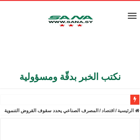
نكتب الخبر بدقّة ومسؤولية
الأمن الداخلي يعثر على مقبرة جماعية في ريف اللاذقية تضم 9 جثامين
الرئيسية
/
اقتصاد
/
المصرف الصناعي يحدد سقوف القروض التنموية
الوزير الشيباني يبحث في باريس تعزيز الاستقرار في سوريا
برنية: مرسوم بإعفاء مستهلكي الكهرباء المنزلية والتجارية والصناعية م