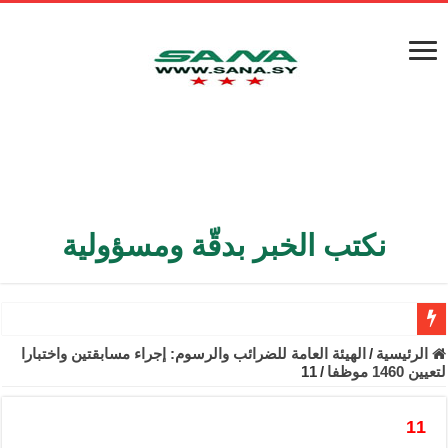
نكتب الخبر بدقّة ومسؤولية
الأمن الداخلي يعثر على مقبرة جماعية في ريف اللاذقية تضم 9 جثامين
الرئيسية
/
الهيئة العامة للضرائب والرسوم: إجراء مسابقتين واختبارا
لتعيين 1460 موظفا
/
11
الوزير الشيباني يبحث في باريس تعزيز الاستقرار في سوريا
برنية: مرسوم بإعفاء مستهلكي الكهرباء المنزلية والتجارية والصناعية م
11