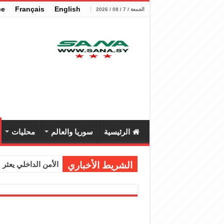
çe
Français
English
الجمعة / 7 / 08 / 2026
الرئيسية
سوريا والعالم
محليات
الشريط الأخباري
الأمن الداخلي يعثر عل
الوزير الشيباني يب
برنية: مرسوم بإعفا
الرئيس الشرع يستقب