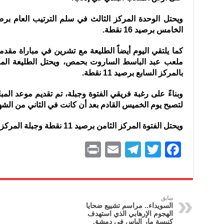
الخامس برصيد 16 نقطة.
كما يلتقي اليوم أيضاً الطليعة مع تشرين في مباراة مقد
بالمركز السابع برصيد 11 نقطة.
وبناءً على رغبة فريقي الفتوة وجبلة، تم تقديم موعد المب
لتصبح يوم الخميس القادم بعد أن كانت في الثاني من الشهر
ويحتل الفتوة المركز الثامن برصيد 11 نقطة وجبلة المركز العاشر برصيد 7 نقاط.
P
E
T
T
F
ri
m
el
w
a
nt
ai
e
itt
c
l
gr
er
e
سابق
السويداء.. مراسم تشييع ضحايا
a
b
الهجوم الإرهابي الذي استهدف
كنيسة مار إلياس في دمشق