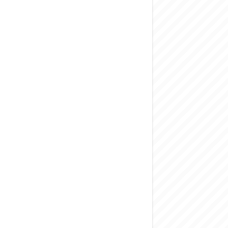
المركزي يحذر من ال
وفد من الإدارة الع
هيئة المفقودين: توثيق 63 مقبرة جماعية وخطة لإطلاق منصة رقمية وبطا
التربية السورية: ام
الداخلية: منفذ ت
سوريا تبحث مع الإي