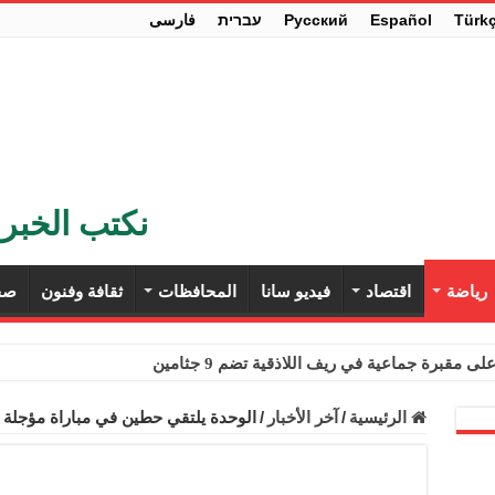
Türk
Español
Pусский
עברית
فارسی
نكتب الخبر 
رياضة
اقتصاد
فيديو سانا
المحافظات
ثقافة وفنون
صح
ى مقبرة جماعية في ريف اللاذقية تضم 9 جثامين
حث في باريس تعزيز الاستقرار في سوريا
الرئيسية
/
آخر الأخبار
/
الوحدة يلتقي حطين في مباراة مؤجلة م
ء مستهلكي الكهرباء المنزلية والتجارية والصناعية من الرسوم
ل وفداً من أعضاء مجلسي النواب والشيوخ الأمريكيين