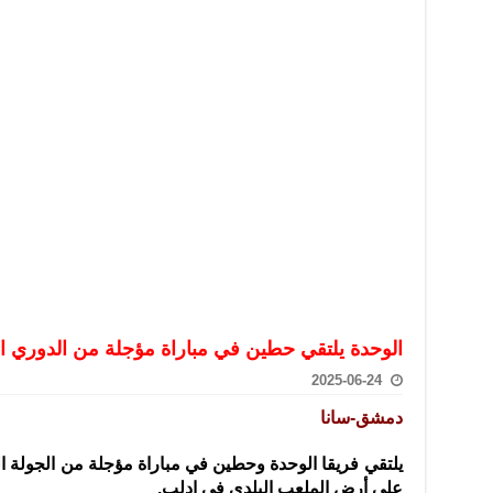
تعامل بالعملات الرقمية: غير قانونية وتنطوي على مخاطر كبيرة
امة لحرس الحدود السورية يزور تركيا لبحث سبل التعاون المشترك
قة دعم- فيديو
تحان تعويضي لطلاب المرحلة الانتقالية المتغيبين عن الامتحان النهائي
فجير حي الميسر بحلب صاحب سوابق ومدمن مخدرات
سيسكو التعاون في البحث العلمي وحماية التراث الثقافي
الوحدة يلتقي حطين في مباراة مؤجلة من الدوري ال
2025-06-24
دمشق-سانا
يلتقي فريقا الوحدة وحطين في مباراة مؤجلة من الجولة الر
على أرض الملعب البلدي
في إدلب.