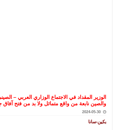
تعامل بالعملات الرقمية: غير قانونية وتنطوي على مخاطر كبيرة
امة لحرس الحدود السورية يزور تركيا لبحث سبل التعاون المشترك
قة دعم- فيديو
تحان تعويضي لطلاب المرحلة الانتقالية المتغيبين عن الامتحان النهائي
فجير حي الميسر بحلب صاحب سوابق ومدمن مخدرات
سيسكو التعاون في البحث العلمي وحماية التراث الثقافي
الوزير المقداد في الاجتماع الوزاري العربي – الصين
والصين نابعة من واقع متماثل ولا بد من فتح آفاق 
2024-05-30
بكين-سانا