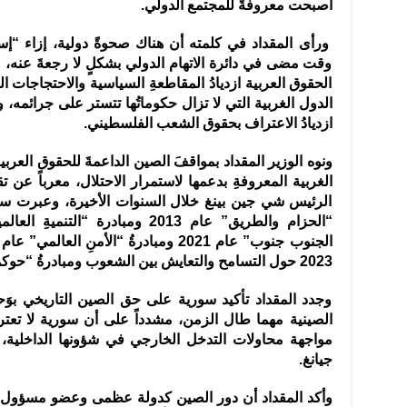
أصبحت معروفةً للمجتمع الدولي.
ورأى المقداد في كلمته أن هناك صحوةً دولية، إزاء “إسرا
وقت مضى في دائرة الاتهام الدولي بشكلٍ لا رجعةَ عنه، 
الحقوق العربية ازديادُ المقاطعةِ السياسية والاحتجاجات ا
الدول الغربية التي لا تزال حكوماتُها تتستر على جرائم
ازديادُ الاعتراف بحقوق الشعب الفلسطيني.
ونوه الوزير المقداد بمواقفَ الصين الداعمةَ للحقوق العرب
الغربية المعروفةِ بدعمها لاستمرار الاحتلال، معرباً عن ت
الرئيس شي جين بينغ خلال السنوات الأخيرة، وعبرت سوري
“الحزام والطريق” عام 2013 ومبادرة 
2023 حول التسامح والتعايش بين الشعوب ومبادرةُ “حوكمة الذكاء الاصطناعي” عام 2023.
وجدد المقداد تأكيد سورية على حق الصين التاريخي بوَحدة
الصينية مهما طال الزمن، مشدداً على أن سورية لا تعتر
مواجهة محاولات التدخل الخارجي في شؤونها الداخلية، س
جيانغ.
وأكد المقداد أن دور الصين كدولة عظمى وعضو مسؤول 