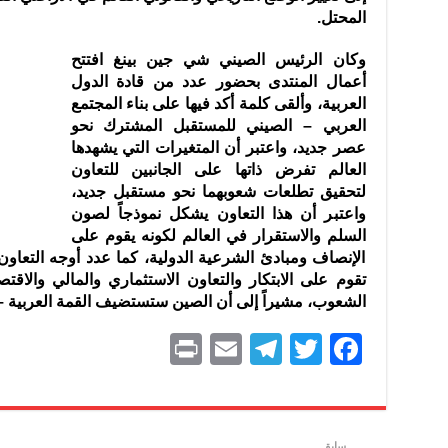
المحتل.
وكان الرئيس الصيني شي جين بينغ افتتح
أعمال المنتدى بحضور عدد من قادة الدول
العربية، وألقى كلمة أكد فيها على بناء المجتمع
العربي – الصيني للمستقبل المشترك نحو
عصر جديد، واعتبر أن المتغيرات التي يشهدها
العالم تفرض ذاتها على الجانبين للتعاون
لتحقيق تطلعات شعوبهما نحو مستقبل جديد،
واعتبر أن هذا التعاون يشكل نموذجاً لصون
السلم والاستقرار في العالم لكونه يقوم على
الإنصاف ومبادئ الشرعية الدولية، كما عدد أوجه التعاون
تقوم على الابتكار والتعاون الاستثماري والمالي والاق
الشعوب، مشيراً إلى أن الصين ستستضيف القمة العربية – الص
P
E
T
T
F
ri
m
el
w
a
nt
ai
e
itt
c
l
gr
er
e
سابق