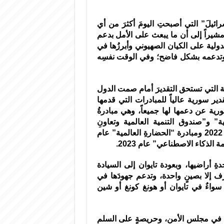
ئيلَ” التي أصبحتِ اليومَ أكثرَ من أي
مشيراً إلى أن ما يبعث على الأمل بدعم
لدولية على الكيان الصهيوني وأبرزُها في
ه، وتدعمه بشكل فاضح؛ وفي الوقت نفسِه
ية التي تستحق التقديرَ أمام صمت الدول
قدير سورية عالياً للمبادرات التي قدمها
ة عن دعمها لها جميعاً، وهي مبادرةُ
“التنميةِ العالمية” و”صندوق التنمية العالمية وتعاونِ
الجنوب جنوب” عام 2021 ومبادرةُ “الأمنِ العالمي” عام 2022 ومبادرة “الحضارةِ العالمية” عام
ِ أراضيها، وبعودة تايوان إلى السيادة
ف إلا بصينٍ واحدة، وتدعم جهودَها في
واءٌ في تايوان أو هونغ كونغ أو شين
في مجلس الأمن، وحريصةٍ على السلم