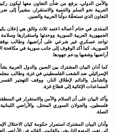
والأمن الدولي، يرفع من شأن التعاون معها ليكون ركيزةً 
العربية نحو السلم والتنمية والاستقرار، مشيراً إلى 
التعاون الذي تستحقُهُ دولُنا العربية والصين.
المنتدى في ختام أعماله اعتمد ثلاث وثائق هي إعلان بك
الجمهورية العربية السورية ووحدتها واستقرارها وسلامة 
تواجد عسكري غير شرعي على أراضيها، وطالب بوقف ال
السورية، كما أكد الوقوف إلى جانب سورية في مكافحة ا
أراضيها وشعبها ودعم جهودها.
كما أدان البيان المشترك بين الصين والدول العربية بشأ
الإسرائيلي ضد الشعب الفلسطيني في غزة، وطالب مجلس 
والشامل والدائم لإطلاق النار، ووقف التهجير ال
المساعدات الإغاثية إلى قطاع غزة.
وأكد البيان على أن السلام والأمن والاستقرار في المنطقة 
فلسطين، والجولان السوري المحتل، والأراضي اللبنانية ا
الصلة.
وأدان البيان المشترك استمرار حكومة كيان الاحتلال الإ
إلى تغيير الوضع التاريخي والقانوني القائم في الأراضي ا