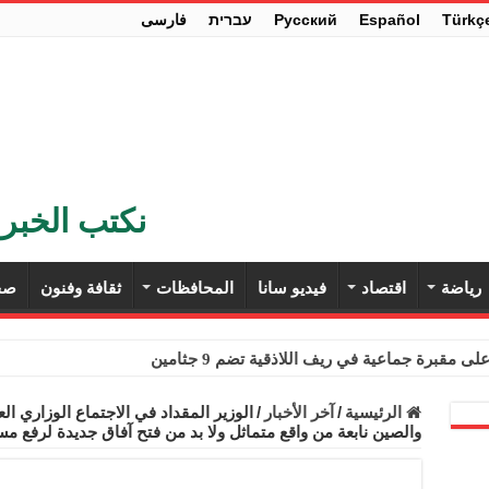
Türkç
Español
Pусский
עברית
فارسی
نكتب الخبر 
رياضة
اقتصاد
فيديو سانا
المحافظات
ثقافة وفنون
صح
ى مقبرة جماعية في ريف اللاذقية تضم 9 جثامين
حث في باريس تعزيز الاستقرار في سوريا
الرئيسية
/
آخر الأخبار
/
الوزير المقداد في الاجتماع الوزاري ال
والصين نابعة من واقع متماثل ولا بد من فتح آفاق جديدة لرفع م
ء مستهلكي الكهرباء المنزلية والتجارية والصناعية من الرسوم
ل وفداً من أعضاء مجلسي النواب والشيوخ الأمريكيين