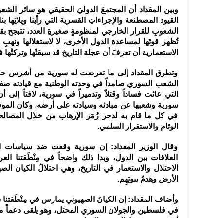
وبين المقداد أن المجتمعَ الدوليَ الحقيقي هو سائر الشع
القيود المصطنعة والإجراءاتِ القسرية التي رأينا ويلاتِها بن
الشعوبِ للقرار الخارجي لمنظومةٍ صغيرةِ العدد، تتبجح 
تُظهر قوتَها لمساعدة الدول الأخرى، لا لاستغلالها ونهبِ ث
الاستعمارية أن تعرفَ أن عجلة التاريخ قد سبقتْها وتركتْها 
وتطرق المقداد إلى ما تعرضت له سورية من أشرس حملة
الشعب السوري صامداً في وحدته الوطنية مع قيادته صفاً وا
التي عاثت فساداً وقتلاً وتدميراً في سورية، لافتاً إلى أ
سورية وشعبها عن مبادئه وسيادته على أرضه، وكان الموق
في كل ما قام به لدحر زُمَر الإرهاب من خلال المصالح
الوئام والاستقرار السلمي.
وقال الوزير المقداد: إن سورية وقفت ضد سياسات التد
العلاقات بين الدول، وبدا ذلك واضحاً في مِنْطَقتنا ال
الاحتلال والاستعمار في التاريخ، وهي احتلالُ الكيان الص
الأرض وهدمُ بيوتِهِم.
وأضاف المقداد: إن الكيانَ الصهيوني يمارس في مِنْطَقتنا
في فلسطين والجولان السوري المحتل، وهو يلقى دعماً ماليا