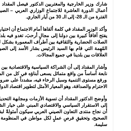
شارك وزير الخارجية والمغتربين الدكتور فيصل المقدا
أعمال الدورة العاشرة للاجتماع الوزاري العربي – الص
الفترة من الـ 28- إلى الـ 30 من أيار الجاري.
وأكد الوزير المقداد في كلمة ألقاها أمام الاجتماع أن اختيار 
يفتح آفاقاً كبيرة بين دولنا إلى مجالٍ أرحبَ، تغدو فيه بلدا
الصلات الحضارية والثقافية بين أطراف المعمورة بشكل لم
المُهِمة التي قام بها السيد الرئيس بشار الأسد إلى ا
العلاقات بين بلدينا في جميع المجالات.
وأشار المقداد إلى أن الشراكة السياسية والاقتصادية بين 
نابعة أساساً من واقع متماثل يسعى أبناؤه في كل من ا
ورفع مستوى التنمية وسبل الرخاء فيه، مشدداً على ضرو
الاحترام والصداقة، وهو المعيار الأمثل لتطوير اقتصاد الدو
وأوضح الدكتور المقداد أن تسوية الأزمات ومجابهة التحدي
إلى الاستقرار السياسي والاقتصادي المبني على خيار الشعو
أن نجاح منتدى التعاون الصيني العربي سيكون أمثولةً لبق
الصحيح، وتحقيقِ فرصِ عملٍ لكل مواطن في المنظومة ا
سليمة.