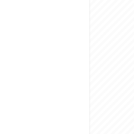
المركزي يحذر من ال
وفد من الإدارة الع
هيئة المفقودين: توثيق 63 مقبرة جماعية وخطة لإطلاق منصة رقمية وبطا
التربية السورية: ام
الداخلية: منفذ ت
سوريا تبحث مع الإي