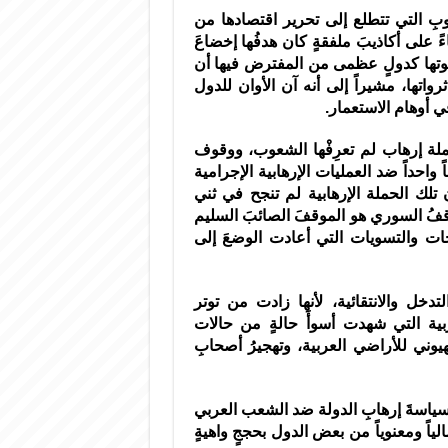
وبِ التي تتطلع إلى تحرير اقتصادها من
اءً على أكاذيبَ ملفقةٍ كان هدفُها إخضاعَ
بقوتها كدولٍ عظمى من المفترض فيها أن
رواتها، مشيراً إلى أنه آن الأوان للدول
في أوهام الاستعمار.
 إرهاب لم تعرِفْها الشعوب، ووقوف
حداً ضد العمليات الإرهابية الإجرامية
ن تلك الحملة الإرهابية لم تنجح في ثني
فُ السوري هو الموقفَ الصائبَ السليم
ات والتسويات التي أعادت الوضعَ إلى
خل والانتقائية، لأنها زادت من توتر
عربية التي شهدت أسوأَ حالةٍ من حالات
هيوني للأراضي العربية، وتهجيرُ أصحابِ
 سياسةَ إرهابِ الدولة ضد الشعب العربي
ً ومعنوياً من بعض الدول بحججٍ واهيةٍ