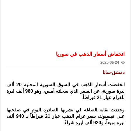
الرئيس الشرع يستقبل وفداً من أعضاء مجلسي النواب والشيوخ الأمريكي
المركزي يحذر من التعامل بالعملات الرقمية: غير قانونية وتنطوي على م
وفد من الإدارة العامة لحرس الحدود السورية يزور تركيا لبحث سبل التع
هيئة المفقودين: توثيق 63 مقبرة جماعية وخطة لإطلاق منصة رقمية وبطاقة دعم- فيديو
التربية السورية: امتحان تعويضي لطلاب المرحلة الانتقالية المتغيبين عن ا
الداخلية: منفذ تفجير حي الميسر بحلب صاحب سوابق ومدمن مخدرات
انخفاض أسعار الذهب في سوريا
سوريا تبحث مع الإيسيسكو التعاون في البحث العلمي وحماية التراث الث
2025-06-24
دمشق-سانا
انخفضت أسعار الذهب في السوق السورية المحلية 20 ألف
ليرة سورية، عن السعر الذي سجلته أمس، وهو 960 ألف
ليرة
للغرام عيار 21 قيراطاً.
وحددت نقابة الصاغة في نشرتها الصادرة اليوم في صفحتها
على فيسبوك، سعر غرام الذهب عيار 21 قيراطاً بـ 940 ألف
ليرة مبيعاً، و920 ألف ليرة شراءً.