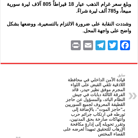
وبلغ سعر غرام الذهب عيار 18 قيراطاً 805 آلاف ليرة سورية
مبيعاً، و785 ألف ليرة شراءً.
وشددت النقابة على ضرورة الالتزام بالتسعيرة، ووضعها بشكل
واضح على واجهة المحل.
P
E
T
T
F
ri
m
el
w
a
nt
ai
e
itt
c
l
gr
er
e
سابق
قيادة الأمن الداخلي في محافظة
a
b
اللاذقية تلقي القبض على اللواء
المجرم موفق نظير حيدر، قائد
m
o
الفرقة الثالثة دبابات في جيش
النظام البائد، والمسؤول عن حاجز
o
القطيفة المعروف لجميع السوريين
بـ”حاجز الموت”، بالإضافة إلى
k
تورطه في ارتكاب جرائم حرب
وانتهاكات صارخة بحق المدنيين،
وتقرر تحويله إلى إدارة مكافحة
الإرهاب للتحقيق تمهيداً لعرضه على
القضاء المختص