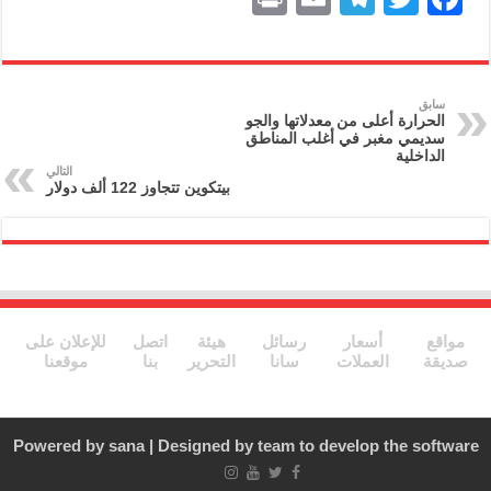
ri
m
el
w
a
nt
ai
e
itt
c
l
gr
er
e
سابق
الحرارة أعلى من معدلاتها والجو
a
b
سديمي مغبر في أغلب المناطق
الداخلية
m
o
التالي
بيتكوين تتجاوز 122 ألف دولار
o
k
مواقع
أسعار
رسائل
هيئة
اتصل
للإعلان على
صديقة
العملات
سانا
التحرير
بنا
موقعنا
Powered by
sana
| Designed by
team to develop the software