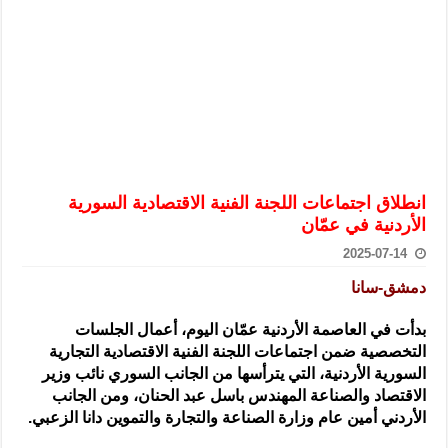
الرئيس الشرع يستقبل وفداً من أعضاء مجلسي النواب والشيوخ الأمريكي
المركزي يحذر من التعامل بالعملات الرقمية: غير قانونية وتنطوي على م
وفد من الإدارة العامة لحرس الحدود السورية يزور تركيا لبحث سبل التع
هيئة المفقودين: توثيق 63 مقبرة جماعية وخطة لإطلاق منصة رقمية وبطاقة دعم- فيديو
التربية السورية: امتحان تعويضي لطلاب المرحلة الانتقالية المتغيبين عن ا
الداخلية: منفذ تفجير حي الميسر بحلب صاحب سوابق ومدمن مخدرات
انطلاق اجتماعات اللجنة الفنية الاقتصادية السورية
سوريا تبحث مع الإيسيسكو التعاون في البحث العلمي وحماية التراث الث
الأردنية في عمّان
2025-07-14
دمشق-سانا
بدأت في العاصمة الأردنية عمّان اليوم، أعمال الجلسات
التخصصية ضمن اجتماعات اللجنة الفنية الاقتصادية التجارية
السورية الأردنية، التي
يترأسها من الجانب السوري نائب وزير
الاقتصاد والصناعة المهندس باسل عبد الحنان، ومن الجانب
الأردني أمين عام وزارة الصناعة والتجارة والتموين دانا الزعبي.