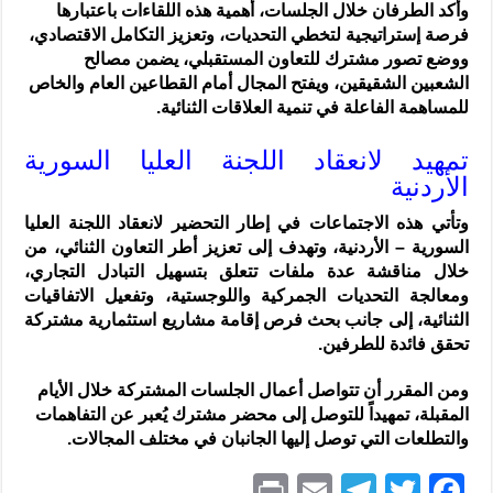
وأكد الطرفان خلال الجلسات، أهمية هذه اللقاءات باعتبارها
فرصة إستراتيجية لتخطي التحديات، وتعزيز التكامل الاقتصادي،
ووضع تصور مشترك للتعاون المستقبلي، يضمن مصالح
الشعبين الشقيقين، ويفتح المجال أمام القطاعين العام والخاص
للمساهمة الفاعلة في تنمية العلاقات الثنائية.
تمهيد لانعقاد اللجنة العليا السورية
الأردنية
وتأتي هذه الاجتماعات في إطار التحضير لانعقاد اللجنة العليا
السورية – الأردنية، وتهدف إلى تعزيز أطر التعاون الثنائي، من
خلال مناقشة عدة ملفات تتعلق بتسهيل التبادل التجاري،
ومعالجة التحديات الجمركية واللوجستية، وتفعيل الاتفاقيات
الثنائية، إلى جانب بحث فرص إقامة مشاريع استثمارية مشتركة
تحقق فائدة للطرفين.
ومن المقرر أن تتواصل أعمال الجلسات المشتركة خلال الأيام
المقبلة، تمهيداً للتوصل إلى محضر مشترك يُعبر عن التفاهمات
والتطلعات التي توصل إليها الجانبان في مختلف المجالات.
P
E
T
T
F