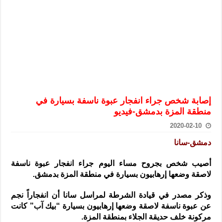
الرئيس الشرع يستقبل وفداً من أعضاء مجلسي النواب والشيوخ الأمريكي
المركزي يحذر من التعامل بالعملات الرقمية: غير قانونية وتنطوي على م
وفد من الإدارة العامة لحرس الحدود السورية يزور تركيا لبحث سبل التع
هيئة المفقودين: توثيق 63 مقبرة جماعية وخطة لإطلاق منصة رقمية وبطاقة دعم- فيديو
التربية السورية: امتحان تعويضي لطلاب المرحلة الانتقالية المتغيبين عن ا
الداخلية: منفذ تفجير حي الميسر بحلب صاحب سوابق ومدمن مخدرات
إصابة شخص جراء انفجار عبوة ناسفة بسيارة في
سوريا تبحث مع الإيسيسكو التعاون في البحث العلمي وحماية التراث الث
منطقة المزة بدمشق-فيديو
2020-02-10
دمشق-سانا
أصيب شخص بجروح مساء اليوم جراء انفجار عبوة ناسفة
لاصقة وضعها إرهابيون بسيارة في منطقة المزة بدمشق.
وذكر مصدر في قيادة الشرطة لمراسل سانا أن انفجاراً نجم
عن عبوة ناسفة لاصقة وضعها إرهابيون بسيارة “بيك آب” كانت
مركونة خلف حديقة الجلاء بمنطقة المزة.