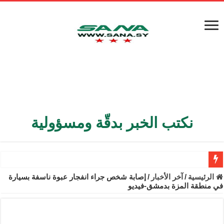
نكتب الخبر بدقّة ومسؤولية
الأمن الداخلي يعثر على مقبرة جماعية في ريف اللاذقية تضم 9 جثامين
الرئيسية
/
آخر الأخبار
/
إصابة شخص جراء انفجار عبوة ناسفة بسيارة
في منطقة المزة بدمشق-فيديو
الوزير الشيباني يبحث في باريس تعزيز الاستقرار في سوريا
برنية: مرسوم بإعفاء مستهلكي الكهرباء المنزلية والتجارية والصناعية م