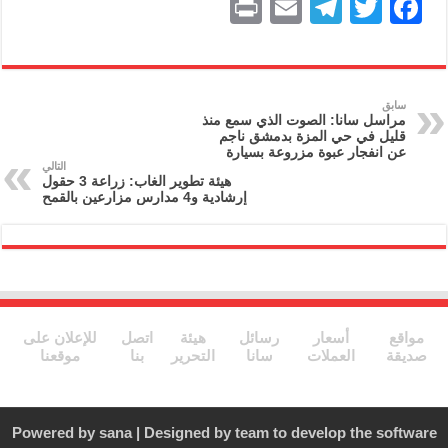
P
E
T
T
F
ri
m
el
w
a
nt
ai
e
itt
c
l
gr
er
e
سابق
مراسل سانا: الصوت الذي سمع منذ
a
b
قليل في حي المزة بدمشق ناجم
عن انفجار عبوة مزروعة بسيارة
m
o
التالي
هيئة تطوير الغاب: زراعة 3 حقول
o
إرشادية و4 مدارس مزارعين بالقمح
k
مواقع
أسعار
رسائل
هيئة
اتصل
للإعلان على
صديقة
العملات
سانا
التحرير
بنا
موقعنا
Powered by
sana
| Designed by
team to develop the software