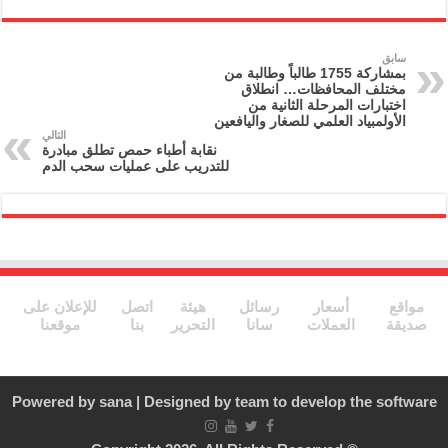
nt
ai
e
itt
c
l
gr
er
e
سابق
بمشاركة 1755 طالباً وطالبة من
a
b
مختلف المحافظات… انطلاق
اختبارات المرحلة الثانية من
m
o
الأولمبياد العلمي للصغار واليافعين
التالي
o
نقابة أطباء حمص تطلق مبادرة
للتدريب على عمليات سحب الدم
k
مواقع
أسعار
رسائل
هيئة
اتصل
للإعلان على
صديقة
العملات
سانا
التحرير
بنا
موقعنا
Powered by
sana
| Designed by
team to develop the software