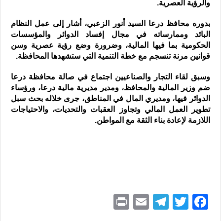
والرؤية العصرية.
بدوره محافظ درعا السيد أنور الزعبي، أشار إلى عمل النظام
البائد وممارساته في مجال إفساد الدوائر والمؤسسات
الحكومية بما فيها المالية، وضرورة وضع رؤية عصرية وسن
قوانين مرنة تنسجم مع خطة التنمية التي ستشهدها المحافظة.
وسبق لقاء التجار والصناعيين اجتماع في صالة محافظة درعا
ضم وزير المالية والمحافظ، ومدير مديرية مالية درعا، ورؤساء
الدوائر فيها، ومديري المال في المناطق، جرى خلاله بحث سبل
تطوير العمل المالي وتجاوز العقبات والتحديات، والاحتياجات
اللازمة لإعادة بناء الثقة مع المواطن.
P
E
T
T
F
ri
m
el
w
a