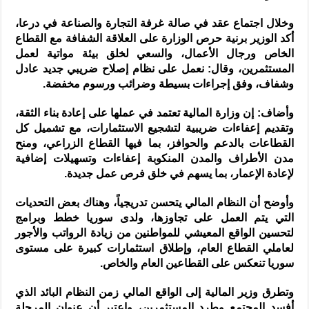
وخلال اجتماع عقد في صالة غرفة التجارة والصناعة في درعا،
أكد الوزير برنية حرص الوزارة على العلاقة الشفافة مع القطاع
الخاص ورجال الأعمال، والسعي لخلق بيئة مواتية لعمل
المستثمرين، وقال: نعمل على نظام إصلاح ضريبي جديد عادل
وشفاف، وفق إجراءات بسيطة وضرائب ورسوم مخفضة.
وأضاف: إن وزارة المالية تعتمد في عملها على إعادة بناء الثقة،
وتقديم إعفاءات ضريبية لتشجيع الاستثمارات، مع تشميل كل
القطاعات بالدعم والحوافز، بما فيها القطاع الزراعي، ومنح
مدن الأطراف والمدن المنكوبة إعفاءات وتسهيلات إضافية
لإعادة الإعمار، بما يسهم في خلق فرص عمل جديدة.
وأوضح أن النظام المالي يتحسن تدريجياً، وهناك بعض التحديات
التي يتم العمل على تجاوزها، ولدى سوريا خطط وبرامج
لتحسين الواقع المعيشي للمواطنين من زيادة الرواتب والأجور
لعاملي القطاع العام، وإطلاق استثمارات كبيرة على مستوى
سوريا تنعكس على القطاعين العام والخاص.
وتطرق وزير المالية إلى الواقع المالي زمن النظام البائد الذي
أفسد المجتمع وطرد المستثمرين، واعتبر أن عنوان المرحلة