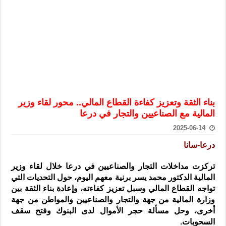
الرئيس الشرع يستقبل وفداً من أعضاء مجلسي النواب والشيوخ الأمريكي
المركزي يحذر من التعامل بالعملات الرقمية: غير قانونية وتنطوي على م
وفد من الإدارة العامة لحرس الحدود السورية يزور تركيا لبحث سبل التع
هيئة المفقودين: توثيق 63 مقبرة جماعية وخطة لإطلاق منصة رقمية وبطاقة دعم- فيديو
التربية السورية: امتحان تعويضي لطلاب المرحلة الانتقالية المتغيبين عن ا
الداخلية: منفذ تفجير حي الميسر بحلب صاحب سوابق ومدمن مخدرات
بناء الثقة وتعزيز كفاءة القطاع المالي.. محور لقاء وزير
سوريا تبحث مع الإيسيسكو التعاون في البحث العلمي وحماية التراث الث
المالية مع الصناعيين والتجار في درعا
2025-06-14
درعا-سانا
تركزت مداخلات التجار والصناعيين في درعا خلال لقاء وزير
المالية الدكتور محمد يسر برنية معهم اليوم، حول التحديات التي
تواجه
القطاع المالي وسبل تعزيز كفاءته، وإعادة بناء الثقة بين
وزارة المالية من جهة والتجار والصناعيين والمواطن من جهة
أخرى، وحل مسألة حجر الأموال لدى البنوك وفتح سقف
السحوبات.