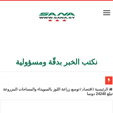
نكتب الخبر بدقّة ومسؤولية
الأمن الداخلي يعثر على مقبرة جماعية في ريف اللاذقية تضم 9 جثامين
الرئيسية
/
اقتصاد
/
توسع زراعة اللوز بالسويداء والمساحات المزروعة
تبلغ 24240 دونما
الوزير الشيباني يبحث في باريس تعزيز الاستقرار في سوريا
برنية: مرسوم بإعفاء مستهلكي الكهرباء المنزلية والتجارية والصناعية م