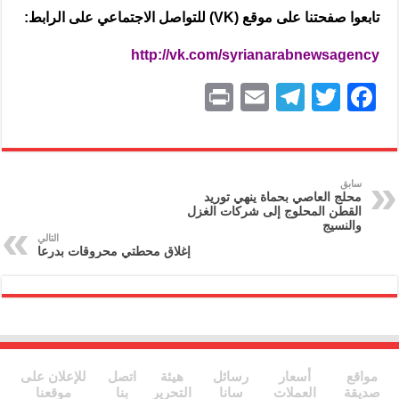
تابعوا صفحتنا على موقع (VK) للتواصل الاجتماعي على الرابط:
http://vk.com/syrianarabnewsagency
P
E
T
T
F
ri
m
el
w
a
nt
ai
e
itt
c
l
gr
er
e
سابق
محلج العاصي بحماة ينهي توريد
a
b
القطن المحلوج إلى شركات الغزل
والنسيج
m
o
التالي
إغلاق محطتي محروقات بدرعا
o
k
مواقع
أسعار
رسائل
هيئة
اتصل
للإعلان على
صديقة
العملات
سانا
التحرير
بنا
موقعنا