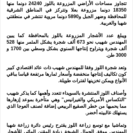
تتجاوز مساحات الأراضي المزروعة باللوز 24240 دونما منها
18350 دونما مزروعة بعلا وتتركز في المناطق الشرقية
للمحافظة وضهر الجبل و5890 دونما مروية تنتشر في منطقتي
شهبا والغربية.
ويبلغ عدد الأشجار المزروعة باللوز بالمحافظة كما يبين
المهندس شهيب نحو 673 ألف شجرة يشكل المثمر منها 528
ألف شجرة ويتراوح إنتاجها السنوي بشكل وسطي بين 1700 و
3000 طن.
وتعد شجرة اللوز وفقا للمهندس شهيب ذات عائد اقتصادي كبير
كون تكاليف إنتاجها منخفضة وأسعار ثمارها مرتفعة قياسا بباقي
الأنواع ويمكن تخزينها لفترات طويلة.
وأصناف اللوز المنتشرة بالسويداء تتعدد وأهمها كما يذكر شهيب
“التكساس الأمريكي والفيرانيس” وهي متأخرة بموعد إزهارها
مما يحميها من خطر الصقيع الربيعي إضافة لصنف العوجا الذي
يستهلك غالبيته أخضر.
وتماشيا مع توسع زراعة اللوز يقترح رئيس دائرة زراعة شهبا
المهندس موفق الجمال الشيخة زيادة المقنن المائي للأشجار