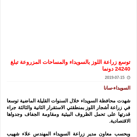
الرئيس الشرع يستقبل وفداً من أعضاء مجلسي النواب والشيوخ الأمريكي
المركزي يحذر من التعامل بالعملات الرقمية: غير قانونية وتنطوي على م
وفد من الإدارة العامة لحرس الحدود السورية يزور تركيا لبحث سبل التع
هيئة المفقودين: توثيق 63 مقبرة جماعية وخطة لإطلاق منصة رقمية وبطاقة دعم- فيديو
التربية السورية: امتحان تعويضي لطلاب المرحلة الانتقالية المتغيبين عن ا
الداخلية: منفذ تفجير حي الميسر بحلب صاحب سوابق ومدمن مخدرات
توسع زراعة اللوز بالسويداء والمساحات المزروعة تبلغ
سوريا تبحث مع الإيسيسكو التعاون في البحث العلمي وحماية التراث الث
24240 دونما
2019-07-15
السويداء-سانا
شهدت محافظة السويداء خلال السنوات القليلة الماضية توسعا
في زراعة أشجار اللوز بمنطقتي الاستقرار الثانية والثالثة جراء
قدرتها على تحمل الظروف البيئية ومقاومة الجفاف وجدواها
الاقتصادية.
وبحسب معاون مدير زراعة السويداء المهندس علاء شهيب