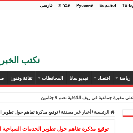
Türk
Español
Pусский
עברית
فارسی
نكتب الخبر 
رياضة
اقتصاد
فيديو سانا
المحافظات
ثقافة وفنون
صح
ى مقبرة جماعية في ريف اللاذقية تضم 9 جثامين
حث في باريس تعزيز الاستقرار في سوريا
الرئيسية
/
أخبار غير مصنفة
/
توقيع مذكرة تفاهم حول تطوير ا
ء مستهلكي الكهرباء المنزلية والتجارية والصناعية من الرسوم
ل وفداً من أعضاء مجلسي النواب والشيوخ الأمريكيين
توقيع مذكرة تفاهم حول تطوير الخدمات السياحية ا