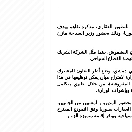
وقعت وزارة السياحة مع شركةLiving One Tow One للتطوير العقاري، مذكرة تفاهم بهدف
وريا، وذلك بحضور وزير السياحة
مازن
ج القشقوش، بينما مثّل الشركة الشريك
نهضة القطاع السياحي.
ة في دمشق، وضع أطر التعاون المشترك
زارة لاقتراح مبان يمكن توظيفها في هذا
 المفروشة)، من خلال تطبيق متكامل
ة وبإشراف الوزارة.
بحضور المديرين المعنيين من الجانبين،
لعقارات بسوريا وفق النموذج المقترح
سياحية ويوفر إقامة متميزة للزوار.