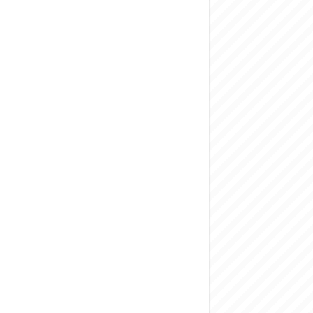
المركزي يحذر من ال
وفد من الإدارة الع
هيئة المفقودين: توثيق 63 مقبرة جماعية وخطة لإطلاق منصة رقمية وبطا
التربية السورية: ام
الداخلية: منفذ ت
سوريا تبحث مع الإي