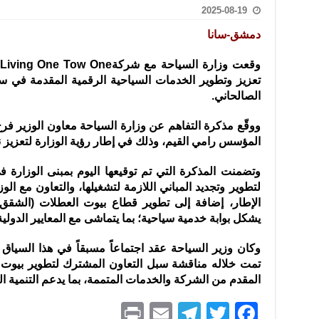
2025-08-19
تعامل بالعملات الرقمية: غير قانونية وتنطوي على مخاطر كبيرة
دمشق-سانا
امة لحرس الحدود السورية يزور تركيا لبحث سبل التعاون المشترك
قة دعم- فيديو
تعزيز وتطوير الخدمات السياحية الرقمية المقدمة في س
تحان تعويضي لطلاب المرحلة الانتقالية المتغيبين عن الامتحان النهائي
الصالحاني.
فجير حي الميسر بحلب صاحب سوابق ومدمن مخدرات
ووقّع مذكرة التفاهم عن وزارة السياحة معاون الوزير فر
سيسكو التعاون في البحث العلمي وحماية التراث الثقافي
المؤسس رامي القيم، وذلك في إطار رؤية الوزارة لتعزيز 
وتضمنت المذكرة التي تم توقيعها اليوم بمبنى الوزار
لتطوير وتجديد المباني اللازمة لتشغيلها، والتعاون مع الو
الإطار، إضافة إلى تطوير قطاع بيوت العطلات (الشقق
يشكل بوابة خدمية سياحية؛ بما يتماشى مع المعايير الدولي
وكان وزير السياحة عقد اجتماعاً مسبقاً في هذا السياق 
تمت خلاله مناقشة سبل التعاون المشترك لتطوير بيوت ا
المقدم من الشركة والخدمات المتممة، بما يدعم التنمية ال
P
E
T
T
F