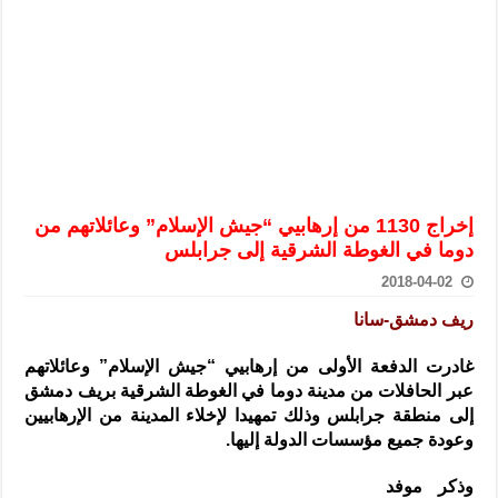
الرئيس الشرع يستقبل وفداً من أعضاء مجلسي النواب والشيوخ الأمريكي
المركزي يحذر من التعامل بالعملات الرقمية: غير قانونية وتنطوي على م
وفد من الإدارة العامة لحرس الحدود السورية يزور تركيا لبحث سبل التع
هيئة المفقودين: توثيق 63 مقبرة جماعية وخطة لإطلاق منصة رقمية وبطاقة دعم- فيديو
التربية السورية: امتحان تعويضي لطلاب المرحلة الانتقالية المتغيبين عن ا
الداخلية: منفذ تفجير حي الميسر بحلب صاحب سوابق ومدمن مخدرات
إخراج 1130 من إرهابيي “جيش الإسلام” وعائلاتهم من
سوريا تبحث مع الإيسيسكو التعاون في البحث العلمي وحماية التراث الث
دوما في الغوطة الشرقية إلى جرابلس
2018-04-02
ريف دمشق-سانا
غادرت الدفعة الأولى من إرهابيي “جيش الإسلام” وعائلاتهم
عبر الحافلات من مدينة دوما في الغوطة الشرقية بريف دمشق
إلى منطقة جرابلس وذلك تمهيدا لإخلاء المدينة من الإرهابيين
وعودة جميع مؤسسات الدولة إليها.
وذكر موفد