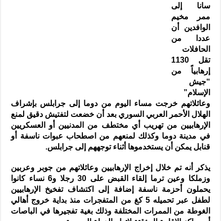
سانا إلى
ممر مخيم
الوافدين أن
عددا من
الحافلات
تقل 1130
إرهابياً من
“جيش
الإسلام”
وعائلاتهم خرجت مساء اليوم من دوما إلى جرابلس بإشراف
الهلال الأحمر العربي السوري بعد أن خضعت لتفتيش دقيق لمنع
الإرهابيين من تهريب أي مختطف من المدنيين أو العسكريين
في مدينة دوما وكذلك لمنعهم من اصطحاب عبوات ناسفة أو
قنابل يمكن أن يستخدموها أثناء توجههم إلى جرابلس.
يذكر أنه تم خلال إخراج الإرهابيين وعائلاتهم من جوبر وعربين
وزملكا وعين ترما إلقاء القبض على 30 رجلا و6 نساء كانوا
يحملون أحزمة ناسفة إضافة إلى اكتشاف تفخيخ الإرهابيين
لطفل عبر تحميله 5 كغ من المتفجرات منذ بداية خروج أهالي
الغوطة من الممرات المختلفة وذلك بغية تفجيرها في الباصات