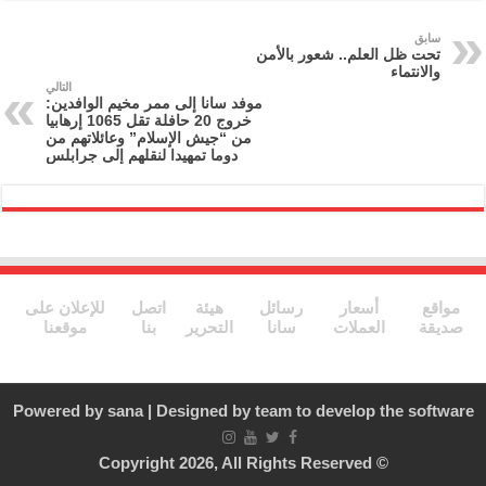
nt
ai
e
itt
c
l
gr
er
e
سابق
تحت ظل العلم.. شعور بالأمن
a
b
والانتماء
التالي
m
o
موفد سانا إلى ممر مخيم الوافدين:
خروج 20 حافلة تقل 1065 إرهابيا
o
من “جيش الإسلام” وعائلاتهم من
دوما تمهيدا لنقلهم إلى جرابلس
k
مواقع
أسعار
رسائل
هيئة
اتصل
للإعلان على
صديقة
العملات
سانا
التحرير
بنا
موقعنا
Powered by
sana
| Designed by
team to develop the software
© Copyright 2026, All Rights Reserved