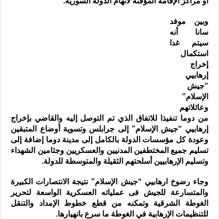
أو مراكز الإقامة المؤقتة لاتهام الدولة السورية.
وبين موفد
سانا أنه
سيتم غدا
استكمال
إخراج
إرهابيي
“جيش
الإسلام”
وعائلاتهم
من دوما تنفيذا للاتفاق الذي تم التوصل إليه والقاضي بإخراج
إرهابيي “جيش الإسلام” إلى جرابلس وتسوية أوضاع المتبقين
وعودة كل مؤسسات الدولة بالكامل إلى مدينة دوما إضافة إلى
تسليم جميع المختطفين المدنيين والعسكريين وجثامين الشهداء
وتسليم الإرهابيين أسلحتهم الثقيلة والمتوسطة للدولة.
وجاء رضوخ ارهابيي “جيش الإسلام” نتيجة الانتصارات الكبيرة
والمتسارعة للجيش فى عملياته العسكرية الواسعة لتحرير
الغوطة الشرقية وتمكنه من قطع خطوط الإمداد والتنقل
للتنظيمات الإرهابية في الغوطة ما سرع بانهيارها.