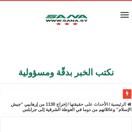
نكتب الخبر بدقّة ومسؤولية
الأمن الداخلي يعثر على مقبرة جماعية في ريف اللاذقية تضم 9 جثامين
الرئيسية
/
الأحداث على حقيقتها
/
إخراج 1130 من إرهابيي “جيش
الإسلام” وعائلاتهم من دوما في الغوطة الشرقية إلى جرابلس
الوزير الشيباني يبحث في باريس تعزيز الاستقرار في سوريا
برنية: مرسوم بإعفاء مستهلكي الكهرباء المنزلية والتجارية والصناعية م