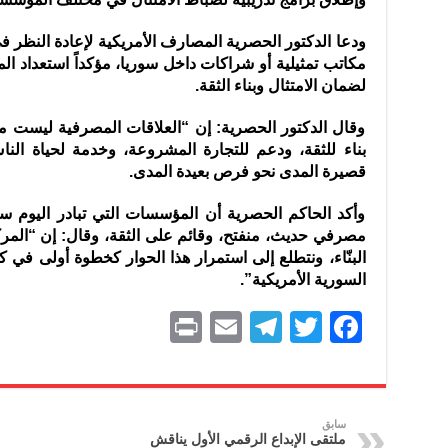
ودعا الدكتور الحصرية المصارف الأمريكية لإعادة النظر 
مكاتب تمثيلية أو شراكات داخل سوريا، مؤكداً استعداد ا
لضمان الامتثال وبناء الثقة.
وقال الدكتور الحصرية: إن “العلاقات المصرفية ليست م
بناء للثقة، ودعم للتجارة المشروعة، وخدمة لحياة الناس
قصيرة المدى نحو فرص بعيدة المدى.
وأكد الحاكم الحصرية أن المؤسسات التي تبادر اليوم س
مصرفي حديث، منفتح، وقائم على الثقة، وقال: إن “الم
البنّاء، ونتطلع إلى استمرار هذا الحوار كخطوة أولى في ك
السورية الأمريكية”.
P
E
T
T
F
ri
m
el
w
a
nt
ai
e
itt
c
l
gr
er
e
سابق
ملتقى الإبداع الرقمي الأول يناقش