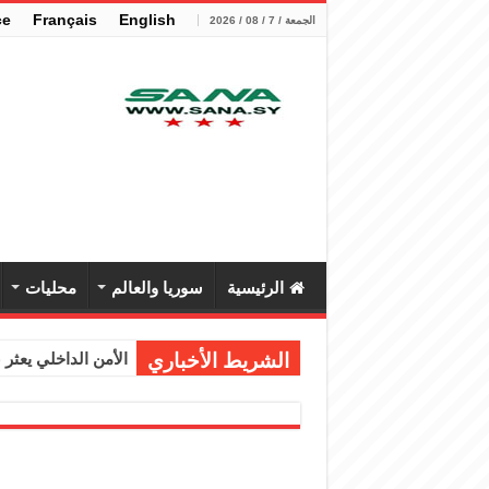
çe
Français
English
الجمعة / 7 / 08 / 2026
الرئيسية
سوريا والعالم
محليات
الشريط الأخباري
الأمن الداخلي يعثر عل
الوزير الشيباني يب
برنية: مرسوم بإعفا
الرئيس الشرع يستقب