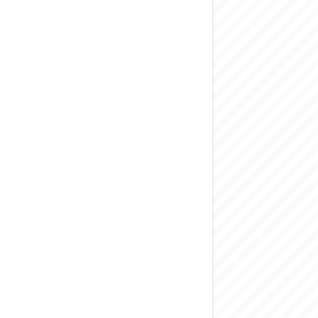
المركزي يحذر من ال
وفد من الإدارة الع
هيئة المفقودين: توثيق 63 مقبرة جماعية وخطة لإطلاق منصة رقمية وبطا
التربية السورية: ام
الداخلية: منفذ ت
سوريا تبحث مع الإي