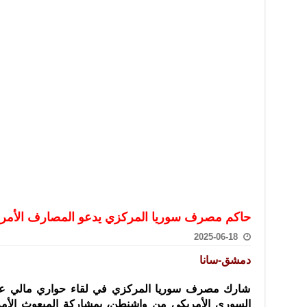
تعامل بالعملات الرقمية: غير قانونية وتنطوي على مخاطر كبيرة
امة لحرس الحدود السورية يزور تركيا لبحث سبل التعاون المشترك
قة دعم- فيديو
تحان تعويضي لطلاب المرحلة الانتقالية المتغيبين عن الامتحان النهائي
فجير حي الميسر بحلب صاحب سوابق ومدمن مخدرات
سيسكو التعاون في البحث العلمي وحماية التراث الثقافي
حاكم مصرف سوريا المركزي يدعو المصارف الأمريك
2025-06-18
دمشق-سانا
شارك مصرف سوريا المركزي في لقاء حواري مالي عبر 
السوري الأمريكي
من واشنطن، بمشاركة المبعوث الأمر