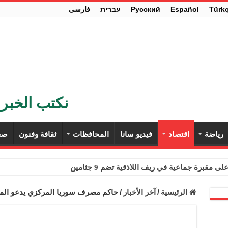
Türk
Español
Pусский
עברית
فارسی
نكتب الخبر 
رياضة
اقتصاد
فيديو سانا
المحافظات
ثقافة وفنون
صح
ى مقبرة جماعية في ريف اللاذقية تضم 9 جثامين
حث في باريس تعزيز الاستقرار في سوريا
الرئيسية
/
آخر الأخبار
/
حاكم مصرف سوريا المركزي يدعو المص
ء مستهلكي الكهرباء المنزلية والتجارية والصناعية من الرسوم
ل وفداً من أعضاء مجلسي النواب والشيوخ الأمريكيين