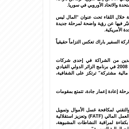
حدة والاتحاد الأوروبي في سوريا.
ة خلال اللقاء تحت عنوان “المال ليس
بّر فيها عن رؤية واضحة لمرحلة جديدة
دة الأمريكية.
كة السفير باراك تعكس التزاماً حقيقياً
 عقدين من الشراكة في إحدى شركات
الاستشارات والتدقيق العالمية، إضافة إلى مشاركته عام 2008 في برنامج الزائر الدولي القيادي
مالية مشتركة” ترتكز على الشفافية،
حلة إعادة إعمار جادة، تتمتع بمقومات
والتقني لمكافحة غسل الأموال وتمويل
الإرهاب (AML/CFT) بما يتماشى مع توصيات مجموعة العمل المالي (FATF) وتعزيز استقلالية
ية المستقلة (FIU) التي تعمل بكفاءة لمراقبة النشاطات المشبوهة،
ت المالية السورية”.