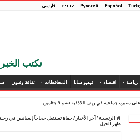
Türk
Español
Pусский
עברית
فارسی
نكتب الخبر 
رياضة
اقتصاد
فيديو سانا
المحافظات
ثقافة وفنون
صح
ى مقبرة جماعية في ريف اللاذقية تضم 9 جثامين
حث في باريس تعزيز الاستقرار في سوريا
الرئيسية
/
آخر الأخبار
/
حماة تستقبل حجاجاً إسبانيين في رحلت
ظهر الخيل
ء مستهلكي الكهرباء المنزلية والتجارية والصناعية من الرسوم
ل وفداً من أعضاء مجلسي النواب والشيوخ الأمريكيين