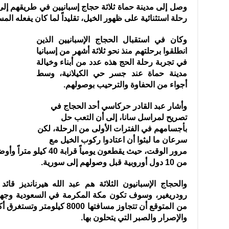
وصل إلى مدينة حماة ثلاثة حجاج إسبانيين في طريقهم إل
رحلة استثنائية على ظهور الخيل، تقليداً لما كان يفعله المسلمون
وكان في استقبال الحجاج الإسبانيين الذين
انطلقوا برحلتهم منذ نحو ثلاثة أشهر من إسبانيا
في تجربة رحلة الحج هذه عدد من أبناء وخيالة
مدينة حماة عند جسر حي الكيلانية، وسط
أجواء من الحفاوة والترحيب بوصولهم.
وأشار عبد القادر حركاسي أحد الحجاج في
تصريح لمراسل سانا، إلى أن التعب حل
بأجسامهم في الفترات الأولى من الرحلة، لكن
سرعان ما لبثوا أن اعتادوا ركوب الخيل مع
مرور الوقت، حيث يقطعون يو
من 10 دول أوروبية قبل وصولهم إلى سورية.
والحجاج الإسبانيون الثلاثة هم عبد الله هيرنانديز قا
رودريغير، وسوف تكون مكة المكرمة في السعودية وجهتهم
والإصرار والصبر التي يتحلون بها.