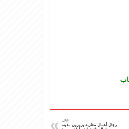
اب
التالي
رجال أعمال مغاربة يزورون مدينة