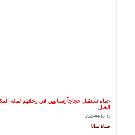
تعامل بالعملات الرقمية: غير قانونية وتنطوي على مخاطر كبيرة
امة لحرس الحدود السورية يزور تركيا لبحث سبل التعاون المشترك
قة دعم- فيديو
تحان تعويضي لطلاب المرحلة الانتقالية المتغيبين عن الامتحان النهائي
فجير حي الميسر بحلب صاحب سوابق ومدمن مخدرات
سيسكو التعاون في البحث العلمي وحماية التراث الثقافي
حماة تستقبل حجاجاً إسبانيين في رحلتهم لمكة الم
الخيل
2025-04-16
حماة-سانا