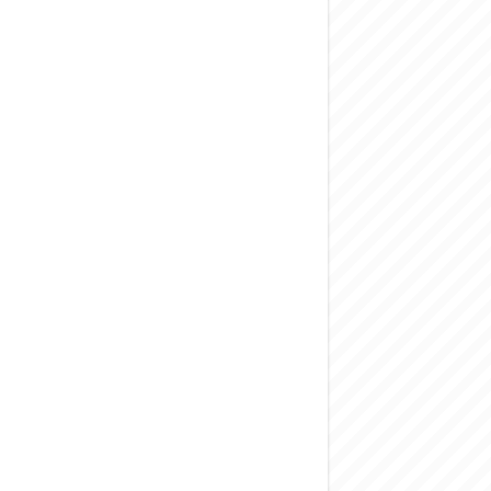
المركزي يحذر من ال
وفد من الإدارة الع
هيئة المفقودين: توثيق 63 مقبرة جماعية وخطة لإطلاق منصة رقمية وبطا
التربية السورية: ام
الداخلية: منفذ ت
سوريا تبحث مع الإي