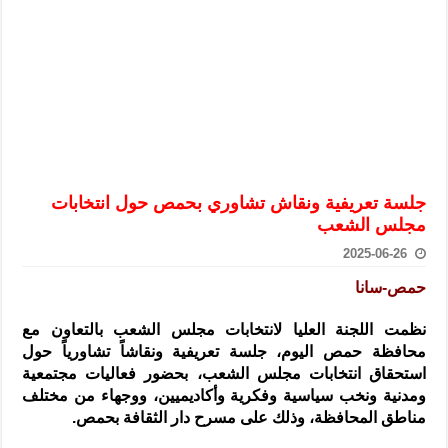
الرئيس الشرع يستقبل وفداً من أعضاء مجلسي النواب والشيوخ الأمريكي
المركزي يحذر من التعامل بالعملات الرقمية: غير قانونية وتنطوي على م
وفد من الإدارة العامة لحرس الحدود السورية يزور تركيا لبحث سبل التع
هيئة المفقودين: توثيق 63 مقبرة جماعية وخطة لإطلاق منصة رقمية وبطاقة دعم- فيديو
التربية السورية: امتحان تعويضي لطلاب المرحلة الانتقالية المتغيبين عن ا
الداخلية: منفذ تفجير حي الميسر بحلب صاحب سوابق ومدمن مخدرات
جلسة تعريفية ونقاش تشاوري بحمص حول انتخابات
سوريا تبحث مع الإيسيسكو التعاون في البحث العلمي وحماية التراث الث
مجلس الشعب
2025-06-26
حمص-سانا
نظمت اللجنة العليا لانتخابات مجلس الشعب بالتعاون مع
محافظة حمص اليوم، جلسة تعريفية ونقاشاً تشاورياً حول
استحقاق
انتخابات مجلس الشعب، بحضور فعاليات مجتمعية
ومدنية ونخب سياسية وفكرية وأكاديميين، ووجهاء من مختلف
مناطق المحافظة، وذلك على مسرح دار الثقافة بحمص.