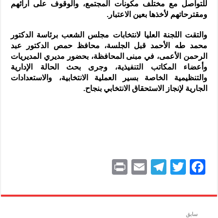
للتواصل مع مختلف مكونات المجتمع، والوقوف على آرائهم
ومقترحاتهم لأخذها بعين الاعتبار.
والتقت اللجنة العليا لانتخابات مجلس الشعب برئاسة الدكتور
محمد طه الأحمد قبل الجلسة، محافظ حمص الدكتور عبد
الرحمن الأعمى، في مبنى المحافظة، بحضور مديري المديريات
وأعضاء المكاتب التنفيذية، وجرى بحث الحالة الإدارية
والتنظيمية الخاصة بسير العملية الانتخابية، والاستعدادات
الجارية لإنجاز الاستحقاق الانتخابي بنجاح.
P
E
T
T
F
ri
m
el
w
a
nt
ai
e
itt
c
l
gr
er
e
سابق