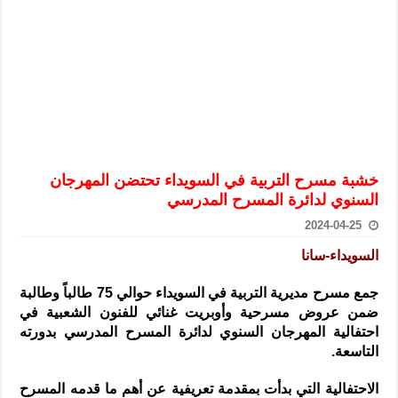
الرئيس الشرع يستقبل وفداً من أعضاء مجلسي النواب والشيوخ الأمريكي
المركزي يحذر من التعامل بالعملات الرقمية: غير قانونية وتنطوي على م
وفد من الإدارة العامة لحرس الحدود السورية يزور تركيا لبحث سبل التع
هيئة المفقودين: توثيق 63 مقبرة جماعية وخطة لإطلاق منصة رقمية وبطاقة دعم- فيديو
التربية السورية: امتحان تعويضي لطلاب المرحلة الانتقالية المتغيبين عن ا
الداخلية: منفذ تفجير حي الميسر بحلب صاحب سوابق ومدمن مخدرات
خشبة مسرح التربية في السويداء تحتضن المهرجان
سوريا تبحث مع الإيسيسكو التعاون في البحث العلمي وحماية التراث الث
السنوي لدائرة المسرح المدرسي
2024-04-25
السويداء-سانا
جمع مسرح مديرية التربية في السويداء حوالي 75 طالباً وطالبة
ضمن عروض مسرحية
وأوبريت غنائي للفنون الشعبية في
احتفالية المهرجان السنوي لدائرة المسرح المدرسي بدورته
التاسعة.
الاحتفالية التي بدأت بمقدمة تعريفية عن أهم ما قدمه المسرح