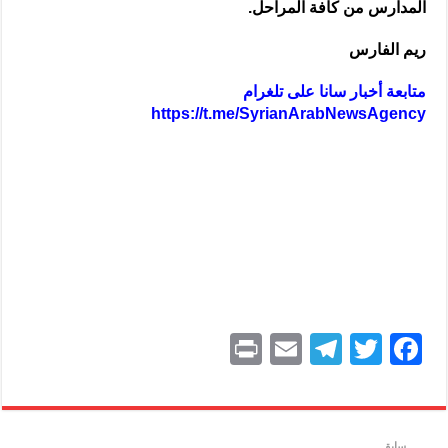
المدارس من كافة المراحل.
ريم الفارس
متابعة أخبار سانا على تلغرام
https://t.me/SyrianArabNewsAgency
P
E
T
T
F
ri
m
el
w
a
nt
ai
e
itt
c
l
gr
er
e
سابق