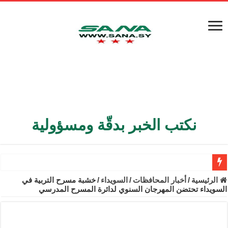
نكتب الخبر بدقّة ومسؤولية
الأمن الداخلي يعثر على مقبرة جماعية في ريف اللاذقية تضم 9 جثامين
الرئيسية
/
أخبار المحافظات
/
السويداء
/
خشبة مسرح التربية في
السويداء تحتضن المهرجان السنوي لدائرة المسرح المدرسي
الوزير الشيباني يبحث في باريس تعزيز الاستقرار في سوريا
برنية: مرسوم بإعفاء مستهلكي الكهرباء المنزلية والتجارية والصناعية م