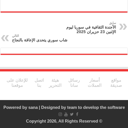
ri
m
el
w
a
nt
ai
e
itt
c
l
gr
er
e
سابق
الأجندة الثقافية في سوريا ليوم
a
b
الإثنين 23 حزيران 2025
التالي
m
o
شاب سوري يتحدى الإعاقة بالنجاح
o
k
مواقع
أسعار
رسائل
هيئة
اتصل
للإعلان على
صديقة
العملات
سانا
التحرير
بنا
موقعنا
Powered by
sana
| Designed by
team to develop the software
© Copyright 2026, All Rights Reserved