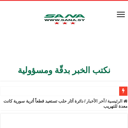
نكتب الخبر بدقّة ومسؤولية
الأمن الداخلي يعثر على مقبرة جماعية في ريف اللاذقية تضم 9 جثامين
الرئيسية
/
آخر الأخبار
/
دائرة آثار حلب تستعيد قطعاً أثرية سورية كانت
معدة للتهريب
الوزير الشيباني يبحث في باريس تعزيز الاستقرار في سوريا
برنية: مرسوم بإعفاء مستهلكي الكهرباء المنزلية والتجارية والصناعية م