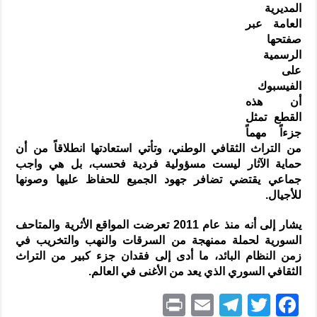
المديرية
العامة عبر
صفتحها
الرسمية
على
الفيسبوك
أن هذه
القطع تمثل
جزءاً مهماً
من التراث الثقافي الوطني، وتأتي استعادتها انطلاقاً من أن
حماية الآثار ليست مسؤولية فردية فحسب، بل هي واجب
جماعي يقتضي تضافر جهود الجميع للحفاظ عليها وصونها
للأجيال.
يشار إلى أنه منذ عام 2011 تعرضت المواقع الأثرية والمتاحف
السورية لحملة ممنهجة من السرقات والنهب والتخريب في
زمن النظام البائد، ما أدى إلى فقدان جزء كبير من التراث
الثقافي السوري الذي يعد من الأغنى في العالم.
P
E
T
T
F