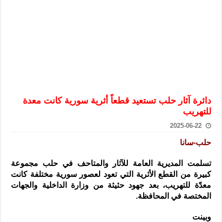
الرئيس الشرع يستقبل وفداً من أعضاء مجلسي النواب والشيوخ الأمريكي
المركزي يحذر من التعامل بالعملات الرقمية: غير قانونية وتنطوي على م
وفد من الإدارة العامة لحرس الحدود السورية يزور تركيا لبحث سبل التع
هيئة المفقودين: توثيق 63 مقبرة جماعية وخطة لإطلاق منصة رقمية وبطاقة دعم- فيديو
التربية السورية: امتحان تعويضي لطلاب المرحلة الانتقالية المتغيبين عن ا
الداخلية: منفذ تفجير حي الميسر بحلب صاحب سوابق ومدمن مخدرات
دائرة آثار حلب تستعيد قطعاً أثرية سورية كانت معدة
سوريا تبحث مع الإيسيسكو التعاون في البحث العلمي وحماية التراث الث
للتهريب
2025-06-22
حلب-سانا
تسلمت المديرية العامة للآثار والمتاحف في حلب مجموعة
كبيرة
من القطع الأثرية التي تعود لعصور سورية مختلفة كانت
معدّة للتهريب، بعد جهود حثيثة من وزارة الداخلية والجهات
المختصة في المحافظة.
وبينت