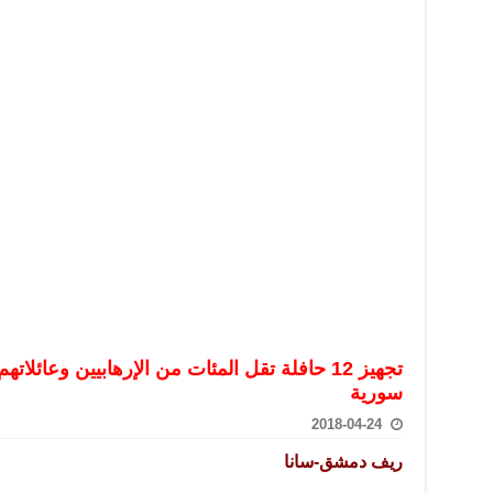
تعامل بالعملات الرقمية: غير قانونية وتنطوي على مخاطر كبيرة
امة لحرس الحدود السورية يزور تركيا لبحث سبل التعاون المشترك
قة دعم- فيديو
تحان تعويضي لطلاب المرحلة الانتقالية المتغيبين عن الامتحان النهائي
فجير حي الميسر بحلب صاحب سوابق ومدمن مخدرات
سيسكو التعاون في البحث العلمي وحماية التراث الثقافي
تجهيز 12 حافلة تقل المئات من الإرهابيين وعائ
سورية
2018-04-24
ريف دمشق-سانا