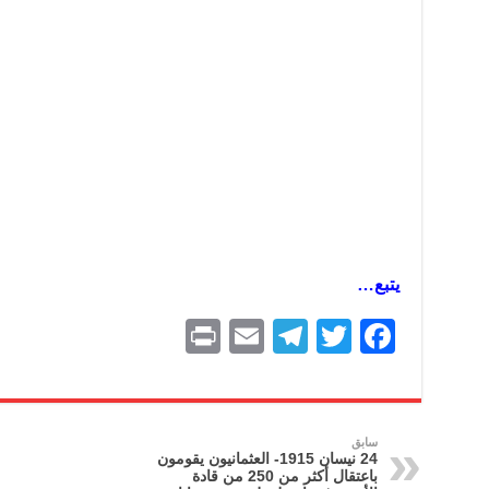
يتبع…
P
E
T
T
F
ri
m
el
w
a
nt
ai
e
itt
c
l
gr
er
e
سابق
24 نيسان 1915- العثمانيون يقومون
a
b
باعتقال أكثر من 250 من قادة