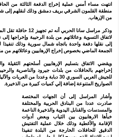
انتهت مساء أمس عملية إخراج الدفعة الثالثة من الحافل
منطقة القلمون الشرقي بريف دمشق وذلك لنقلهم إلى شمال
من الإرهاب.
وذكر مراسل سانا الحربي أ
لاتفاق التسوية وعائلاتهم من بلدة الرحيبة وإخراجها إلى
إلى نقلها دفعة واحدة باتجاه شمال سورية وذلك تنفيذا ل
الجمعة الماضي بخصوص إخراج الإرهابيين وعائلاتهم من م
ويقضي الاتفاق بتسليم الإرهابيين أسلحتهم الثقيلة 
إخراجهم بالحافلات من بلدات جيرود والناصرية والرحي
للجيش العربي السوري 30 دبابة وعددا من 
الصواريخ المتنوعة إضافة إلي كميات كبيرة من الذخيرة.
وأشار المراسل إلى أن الجهات المختصة
صادرت عددا من البنادق الحربية والمختلفة
والمسدسات والقنابل اليدوية والذخيرة الناعمة
خبأها الارهابيون بين الثياب وبعض أدوات
الإقامة والأغطية وذلك خلال عملية التفتيش
الدقيق للحافلات الخارجة من البلدة تنفيذا
لبنود الاتفاق الذي يسمح لكل إرهابي اصطحاب