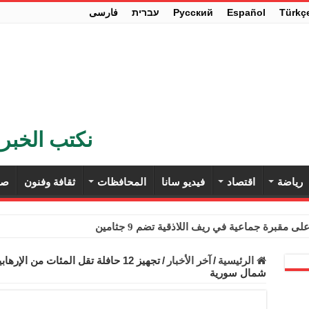
Türkç
Español
Pусский
עברית
فارسی
نكتب الخبر 
رياضة
اقتصاد
فيديو سانا
المحافظات
ثقافة وفنون
صح
ى مقبرة جماعية في ريف اللاذقية تضم 9 جثامين
حث في باريس تعزيز الاستقرار في سوريا
الرئيسية
/
آخر الأخبار
/
تجهيز 12 حافلة تقل المئات من الإ
شمال سورية
ء مستهلكي الكهرباء المنزلية والتجارية والصناعية من الرسوم
ل وفداً من أعضاء مجلسي النواب والشيوخ الأمريكيين