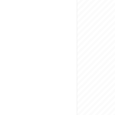
المركزي يحذر من ال
وفد من الإدارة الع
هيئة المفقودين: توثيق 63 مقبرة جماعية وخطة لإطلاق منصة رقمية وبطا
التربية السورية: ام
الداخلية: منفذ ت
سوريا تبحث مع الإي