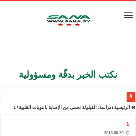
نكتب الخبر بدقّة ومسؤولية
الأمن الداخلي يعثر على مقبرة جماعية في ريف اللاذقية تضم 9 جثامين
الرئيسية
/
دراسة: القيلولة تحمي من الإصابة بالنوبات القلبية
/
1
الوزير الشيباني يبحث في باريس تعزيز الاستقرار في سوريا
1
برنية: مرسوم بإعفاء مستهلكي الكهرباء المنزلية والتجارية والصناعية م
2015-08-30