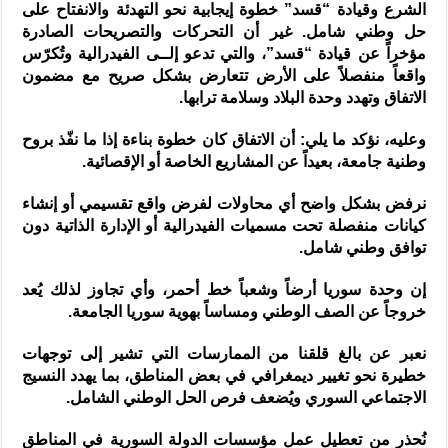
الشرع وقيادة “قسد” خطوة إيجابية نحو التهدئة والانفتاح على
حل وطني شامل. غير أن التحركات والتصريحات الصادرة
مؤخراً عن قيادة “قسد”، والتي تدعو إلــى الفيدرالية وتُكرّس
واقعاً منفصلاً على الأرض تتعارض بشكل صريح مع مضمون
الاتفاق وتهدد وحدة البلاد وسلامة ترابها.
وعليه، نؤكد ما يلي: أن الاتفاق كان خطوة بناءة إذا ما نفّذ بروح
وطنية جامعة، بعيداً عن المشاريع الخاصة أو الإقصائية.
نرفض بشكل واضح أي محاولات لفرض واقع تقسيمي أو إنشاء
كيانات منفصلة تحت مسميات الفيدرالية أو الإدارة الذاتية دون
توافق وطني شامل.
إن وحدة سوريا أرضاً وشعباً خط أحمر، وأي تجاوز لذلك يُعد
خروجاً عن الصف الوطني ومساساً بهوية سوريا الجامعة.
نعبر عن بالغ قلقنا من الممارسات التي تشير إلى توجهات
خطيرة نحو تغيير ديمغرافي في بعض المناطق، بما يهدد النسيج
الاجتماعي السوري ويُضعف فرص الحل الوطني الشامل.
نُحذر من تعطيل عمل مؤسسات الدولة السورية في المناطق