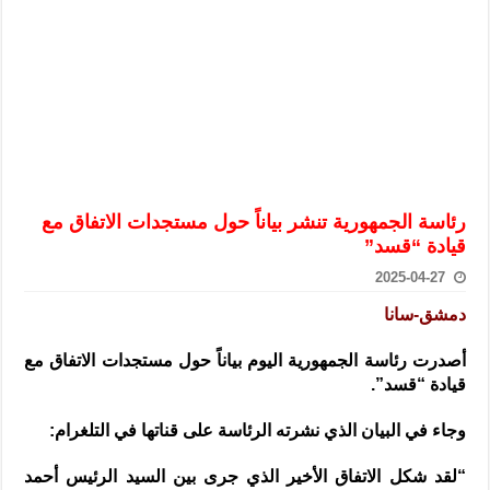
الرئيس الشرع يستقبل وفداً من أعضاء مجلسي النواب والشيوخ الأمريكي
المركزي يحذر من التعامل بالعملات الرقمية: غير قانونية وتنطوي على م
وفد من الإدارة العامة لحرس الحدود السورية يزور تركيا لبحث سبل التع
هيئة المفقودين: توثيق 63 مقبرة جماعية وخطة لإطلاق منصة رقمية وبطاقة دعم- فيديو
التربية السورية: امتحان تعويضي لطلاب المرحلة الانتقالية المتغيبين عن ا
الداخلية: منفذ تفجير حي الميسر بحلب صاحب سوابق ومدمن مخدرات
رئاسة الجمهورية تنشر بیاناً حول مستجدات الاتفاق مع
سوريا تبحث مع الإيسيسكو التعاون في البحث العلمي وحماية التراث الث
قيادة “قسد”
2025-04-27
دمشق-سانا
أصدرت رئاسة الجمهورية اليوم بياناً حول مستجدات الاتفاق مع
قيادة “قسد”
.
وجاء في البيان الذي نشرته الرئاسة على قناتها في التلغرام:
“لقد شكل الاتفاق الأخير الذي جرى بين السيد الرئيس أحمد