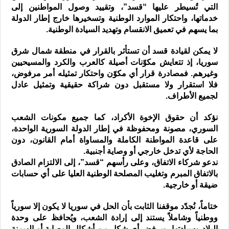
التي تُسيطر عليها “قسد”، وتقييد وصول المواطنين إلى
خدماتها، واحتكار الموارد الوطنية وتسخيرها خارج إطار الدولة
بما يسهم في تعميق الانقسام وتهديد السيادة الوطنية.
لا يمكن لقيادة قسد أن تستأثر بالقرار في منطقة شمال شرق
سوريا، إذ تتعايش مكوّنات أصيلة كالعرب والكرد والمسيحيين
وغيرهم. فمصادرة قرار أي مكوّن واحتكار تمثيله أمر مرفوض،
فلا استقرار ولا مستقبل دون شراكة حقيقية وتمثيل عادل
لجميع الأطراف.
نؤكد أن حقوق الإخوة الأكراد، كما جميع مكونات الشعب
السوري، مصونة ومحفوظة في إطار الدولة السورية الواحدة،
على قاعدة المواطنة الكاملة والمساواة أمام القانون، دون
الحاجة لأي تدخل خارجي أو وصاية أجنبية.
ندعو شركاء الاتفاق، وعلى رأسهم “قسد”، إلى الالتزام الصادق
بالاتفاق المبرم وتغليب المصلحة الوطنية العليا على أي حسابات
ضيقة أو خارجية.
ختاماً، نُجدّد موقفنا الثابت بأن الحل في سوريا لا يكون إلا سورياً
ووطنياً وشاملاً يستند إلى إرادة الشعب، ويُحافظ على وحدة
البلاد وسيادتها، ويرفض أي شكل من أشكال الوصاية أو الهيمنة