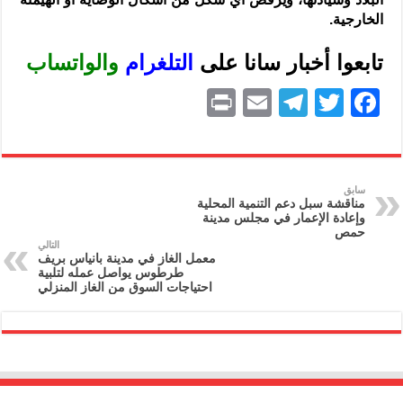
الخارجية.
تابعوا أخبار سانا على
ا
لتلغرام
و
الواتساب
P
E
T
T
F
ri
m
el
w
a
nt
ai
e
itt
c
l
gr
er
e
سابق
مناقشة سبل دعم التنمية المحلية
a
b
وإعادة الإعمار في مجلس مدينة
حمص
m
o
التالي
معمل الغاز في مدينة بانياس بريف
o
طرطوس يواصل عمله لتلبية
احتياجات السوق من الغاز المنزلي
k