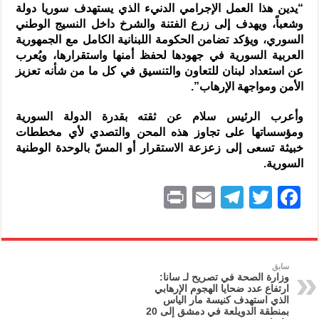
“يدين هذا العمل الإجرامي الدنيء الذي يستهدف سوريا دولة
وشعباً، ويهدف إلى زرع الفتنة والشرخ داخل النسيج الوطني
السوري، ويؤكد تضامن الحكومة اللبنانية الكامل مع الجمهورية
العربية السورية في جهودها لحفظ أمنها واستقرارها، ويُعرب
عن استعداد لبنان للتعاون والتنسيق في كل ما من شأنه تعزيز
الأمن ومواجهة الإرهاب”.
وأعرب الرئيس سلام عن ثقته بقدرة الدولة السورية
ومؤسساتها على تجاوز هذه المحن والتصدي لأي مخططات
خبيثة تسعى إلى زعزعة الاستقرار أو المسّ بالوحدة الوطنية
السورية.
P
E
T
T
F
ri
m
el
w
a
nt
ai
e
itt
c
l
gr
er
e
سابق
وزارة الصحة في تصريح لـ سانا:
a
b
ارتفاع عدد ضحايا الهجوم الإرهابي
الذي استهدف كنيسة مار الياس
m
o
بمنطقة الدويلعة في دمشق إلى 20