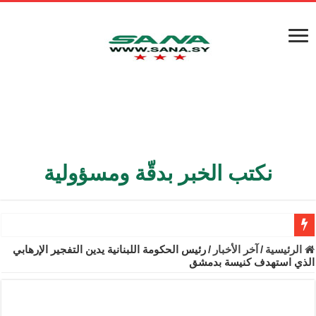
نكتب الخبر بدقّة ومسؤولية
الأمن الداخلي يعثر على مقبرة جماعية في ريف اللاذقية تضم 9 جثامين
الرئيسية
/
آخر الأخبار
/
رئيس الحكومة اللبنانية يدين التفجير الإرهابي
الذي استهدف كنيسة بدمشق
الوزير الشيباني يبحث في باريس تعزيز الاستقرار في سوريا
برنية: مرسوم بإعفاء مستهلكي الكهرباء المنزلية والتجارية والصناعية م