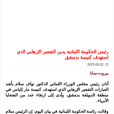
الرئيس الشرع يستقبل وفداً من أعضاء مجلسي النواب والشيوخ الأمريكي
المركزي يحذر من التعامل بالعملات الرقمية: غير قانونية وتنطوي على م
وفد من الإدارة العامة لحرس الحدود السورية يزور تركيا لبحث سبل التع
هيئة المفقودين: توثيق 63 مقبرة جماعية وخطة لإطلاق منصة رقمية وبطاقة دعم- فيديو
التربية السورية: امتحان تعويضي لطلاب المرحلة الانتقالية المتغيبين عن ا
الداخلية: منفذ تفجير حي الميسر بحلب صاحب سوابق ومدمن مخدرات
رئيس الحكومة اللبنانية يدين التفجير الإرهابي الذي
سوريا تبحث مع الإيسيسكو التعاون في البحث العلمي وحماية التراث الث
استهدف كنيسة بدمشق
2025-06-22
بيروت-سانا
أدان رئيس مجلس الوزراء اللبناني الدكتور نواف سلام بأشد
العبارات التفجير الإرهابي الذي استهدف كنيسة مار إلياس في
منطقة الدويلعة بدمشق
، وأدى إلى ارتقاء عدد من الضحايا
الأبرياء.
وقالت رئاسة الحكومة اللبنانية في بيان اليوم: إن الرئيس سلام