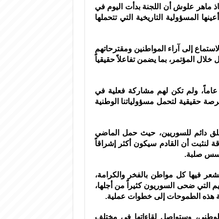
اذ ماهر علوش أن اللجنة بدأت اليوم في
ها المسؤولية التاريخية التي تتحملها
استماع إلى آراء المواطنين ومقترحاتهم
لال المؤتمر، بما يضمن تفاعلاً حقيقياً
أضاف علوش: لم يتحاور السوريون فيما بينهم منذ 75 عاماً، ولم تكن لهم مشاركة فعلية في
رصة حقيقية لتحمل مسؤولياتنا الوطنية
قلق دائم للسوريين، حيث حمل الماضي
قة لنثبت أن القادم سيكون أكثر إشراقاً
 أسس صلبة.
يشعر فيها كل مواطن بالفخر والكرامة،
يم التي ضحى السوريون كثيراً من أجلها،
ة هذه الطموحات إلى خطوات عملية.
لوطني، وستواصل لقاءاتها في مختلف