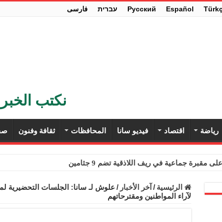
Türk
Español
Pусский
עברית
فارسی
نكتب الخبر 
رياضة
اقتصاد
فيديو سانا
المحافظات
ثقافة وفنون
صح
ى مقبرة جماعية في ريف اللاذقية تضم 9 جثامين
حث في باريس تعزيز الاستقرار في سوريا
الرئيسية
/
آخر الأخبار
/
علوش لـ سانا: الجلسات التحضيرية لم
لآراء المواطنين ومقترحاتهم
ء مستهلكي الكهرباء المنزلية والتجارية والصناعية من الرسوم
ل وفداً من أعضاء مجلسي النواب والشيوخ الأمريكيين