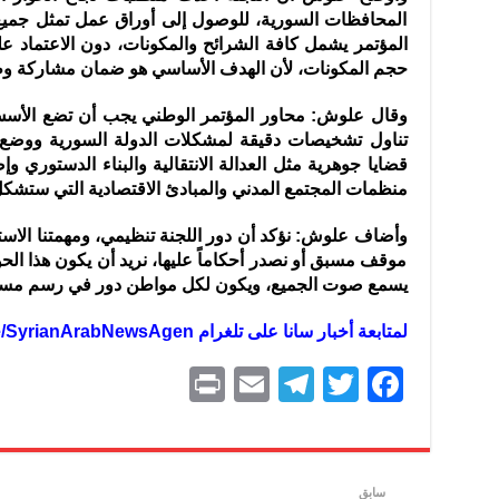
المحافظات السورية، للوصول إلى أوراق عمل تمثل جميع ال
المؤتمر يشمل كافة الشرائح والمكونات، دون الاعتماد ع
حجم المكونات، لأن الهدف الأساسي هو ضمان مشاركة وط
وقال علوش: محاور المؤتمر الوطني يجب أن تضع الأسس 
تناول تشخيصات دقيقة لمشكلات الدولة السورية ووضع ا
قضايا جوهرية مثل العدالة الانتقالية والبناء الدستوري 
منظمات المجتمع المدني والمبادئ الاقتصادية التي ستشكل
وأضاف علوش: نؤكد أن دور اللجنة تنظيمي، ومهمتنا الاستما
موقف مسبق أو نصدر أحكاماً عليها، نريد أن يكون هذا ال
يسمع صوت الجميع، ويكون لكل مواطن دور في رسم مستق
ل
متابعة أخبار سانا على تلغرام https://t.me/SyrianArabNewsAgen
P
E
T
T
F
ri
m
el
w
a
nt
ai
e
itt
c
l
gr
er
e
سابق