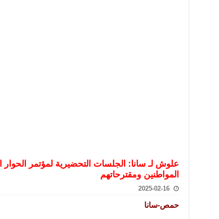
تعامل بالعملات الرقمية: غير قانونية وتنطوي على مخاطر كبيرة
امة لحرس الحدود السورية يزور تركيا لبحث سبل التعاون المشترك
قة دعم- فيديو
تحان تعويضي لطلاب المرحلة الانتقالية المتغيبين عن الامتحان النهائي
فجير حي الميسر بحلب صاحب سوابق ومدمن مخدرات
سيسكو التعاون في البحث العلمي وحماية التراث الثقافي
علوش لـ سانا: الجلسات التحضيرية لمؤتمر الحوار ا
المواطنين ومقترحاتهم
2025-02-16
حمص-سانا