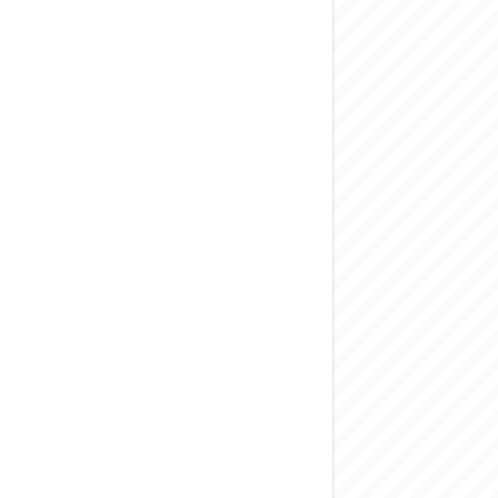
المركزي يحذر من ال
وفد من الإدارة الع
هيئة المفقودين: توثيق 63 مقبرة جماعية وخطة لإطلاق منصة رقمية وبطا
التربية السورية: ام
الداخلية: منفذ ت
سوريا تبحث مع الإي