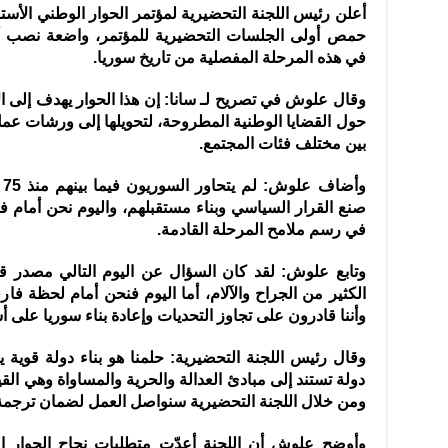
أعلن رئيس اللجنة التحضيرية لمؤتمر الحوار الوطني الأست
حمص أولى
الجلسات التحضيرية للمؤتمر، واضعة نصب أعين
في هذه المرحلة المفصلية من تاريخ سوريا.
وقال علوش في تصريح لـ سانا: إن هذا الحوار يهدف إلى ال
حول القضايا الوطنية المطروحة، لتحويلها إلى ورشات عمل خ
بين مختلف فئات المجتمع.
و
صنع القرار السياسي وبناء مستقبلهم، واليوم نحن أمام ف
في رسم ملامح المرحلة القادمة.
وتابع علوش: لقد كان السؤال عن اليوم التالي مصدر 
الكثير من الجراح والآلام، أما اليوم فنحن أمام لحظة فار
وأننا قادرون على تجاوز التحديات وإعادة بناء سوريا على
وقال رئيس اللجنة التحضيرية: حلمنا هو بناء دولة قوية 
دولة تستند إلى مبادئ العدالة والحرية والمساواة وهي الق
ومن خلال اللجنة التحضيرية سنواصل العمل لضمان ترجم
وأوضح علوش أن اللجنة أعدّت متطلبات نجاح الحوار ا