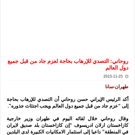
الرئيس الشرع يستقبل وفداً من أعضاء مجلسي النواب والشيوخ الأمريكي
المركزي يحذر من التعامل بالعملات الرقمية: غير قانونية وتنطوي على م
وفد من الإدارة العامة لحرس الحدود السورية يزور تركيا لبحث سبل التع
هيئة المفقودين: توثيق 63 مقبرة جماعية وخطة لإطلاق منصة رقمية وبطاقة دعم- فيديو
التربية السورية: امتحان تعويضي لطلاب المرحلة الانتقالية المتغيبين عن ا
الداخلية: منفذ تفجير حي الميسر بحلب صاحب سوابق ومدمن مخدرات
روحاني: التصدي للإرهاب بحاجة لعزم جاد من قبل جميع
سوريا تبحث مع الإيسيسكو التعاون في البحث العلمي وحماية التراث الث
دول العالم
2015-11-25
طهران-سانا
أكد الرئيس الإيراني حسن روحاني أن التصدي للإرهاب بحاجة
إلى “عزم جاد من قبل جميع دول العالم ويجب اجتثاث جذوره”.
وقال روحاني خلال لقائه اليوم في طهران وزير خارجية
كازاخستان ارلان ادريسوف “إن كازاخستان بلد صديق لايران
في المنطقة” داعيا إلى استثمار الامكانيات الكبيرة لدى البلدين