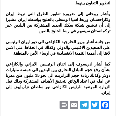
لتطوير التعاون بينهما.
وأشار روحاني إلى ضرورة تطوير الطرق التي تربط ايران
وكازاخستان وربط اسيا الوسطى بالخليج بواسطة ايران مشيرا
إلى أن تدشين شبكة سكك الحديد المشتركة بين البلدين عبر
تركمانستان سيسهم في ربط الخليج بالصين.
من جانبه أشار وزير الخارجية الكازاخي الى دور ايران الرئيسي
على الصعيدين الاقليمي والدولي وكذلك في الحفاظ على الامن
لافتا إلى أهمية التنمية الاقتصادية في ارساء الأمن بالمنطقة.
كما أشار ادريسوف إلى اتفاق الرئيسين الايراني والكازاخي
بشأن رفع حجم التبادل التجاري بين البلدين الى خمسة مليارات
دولار وكذلك زيادة حجم الترانزيت الى نحو 15 مليون طن معربا
عن امله في اعداد الوثائق لتحقيق الأهداف المشتركة وذلك قبل
الزيارة المرتقبة للرئيس الكازاخي نور سلطان نزارباييف إلى
إيران.
P
E
T
T
F
ri
m
el
w
a