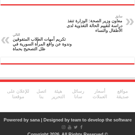
nt
ai
e
itt
c
l
gr
er
e
سابق
معاون وزير الصحة: الوزارة تنفذ
a
b
دراسة لتقييم الحالة التغذوية لدى
الأطفال والنساء
m
o
التالي
تكريم أمهات الطلاب المتفوقين
o
وندوة عن واقع المرأة السورية في
ظل التصحيح بحماة
k
مواقع
أسعار
رسائل
هيئة
اتصل
للإعلان على
صديقة
العملات
سانا
التحرير
بنا
موقعنا
Powered by
sana
| Designed by
team to develop the software
© Copyright 2026, All Rights Reserved