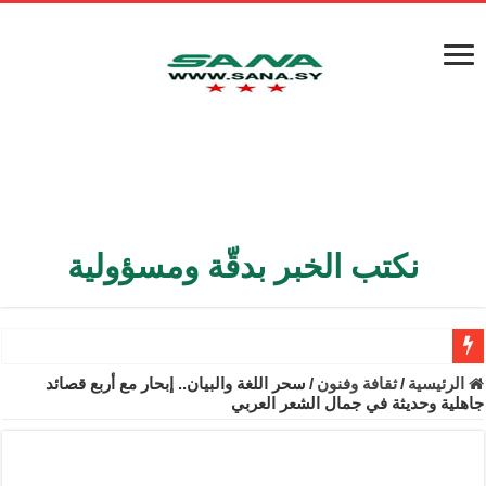
نكتب الخبر بدقّة ومسؤولية
الأمن الداخلي يعثر على مقبرة جماعية في ريف اللاذقية تضم 9 جثامين
الرئيسية
/
ثقافة وفنون
/
سحر اللغة والبيان.. إبحار مع أربع قصائد
جاهلية وحديثة في جمال الشعر العربي
الوزير الشيباني يبحث في باريس تعزيز الاستقرار في سوريا
برنية: مرسوم بإعفاء مستهلكي الكهرباء المنزلية والتجارية والصناعية م