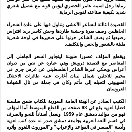
رماها رجل اسمه عامر الخضري ليؤمن قوته مع تفصيل شعري
شديد لكيفية صناعته لقوس الرماية.
القصيدة الثالثة للشاعر الأعشى وتناول فيها على عادة الشعراء
الجاهليين وصف بقرة وحشية طاردها وحش كاسر يريد افتراس
رضيعها ثم يصف الشاعر حزنها على صغيرها في لوحة شعرية
مليئة بالشعور والحس والتكثيف.
ويقطع المؤلف عصورا طويلة ليتجاوز الشعر الجاهلي إلى
المعاصر مع قصيدة درويش وهي عبارة عن نص من ديوان
أعراس ويحكي عبرها الشاعر الفلسطيني عن عرس جرى في
مخيم للاجئين شمال لبنان أغارت عليه طائرات الاحتلال
الصهيوني لتحيله إلى مأتم وكان في جملة من نال الشهادة
العروسان.
الكتيب الصادر عن الهيئة العامة السورية للكتاب ضمن سلسلة
قضايا لغوية يقع في 63 صفحة من القطع المتوسط أما المؤلف
فهو من مواليد دمشق عام 1959 ويعمل أستاذاً للنحو والصرف
في قسم اللغة العربية بجامعة دمشق صدر له عدة كتب لغوية
وأدبية “الميسر في القواعد والإعراب” و”الموروث اللغوي وأثره