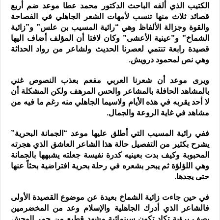
الكتيب الذي ألفه الباحث الدكتور محمد عطا موعد ضم أربع
قصائد ثلاث منها تنسب لأمهات الشعر الجاهلي في الفصاحة
والقوة وجزالة الألفاظ وهي “رائية المسيب بن علس” و”زائية
الشماخ” و”عينية الأعشى” وكان لافتا أن المؤلف أضاف اليها
قصيدة رابعة تنتمي لعصرنا الحديث ولشاعر من رواد الحداثة
وهي نص لمحمود درويش.
ويرى موعد أن شعرنا العربي مفعم بعذب النصوص غني
بالمشاهد الحافلة بالمشاعر والحس المرهف ولكن المشكلة أن
لا أحد يقربه في هذه الأيام ولاسيما الجاهلي منه رغم ما فيه من
مشاهد في غاية الروعة والجمال.
ففي رائية المسيب التي أطلق عليها موعد “الجمانة البحرية”
يشرح بكثير من التفصيل حالة هذا الشاعر العاشق الذي هجرته
المحبوبة وكيف بدت بعينيه كدرة نفيسة جعلته يشبهها بالجمانة
وهي اللؤلؤة ثم يبحر بشعره في رحلة بحرية افتراضية بحثاً عنها
حتى يجدها.
في حين جاءت زائية الشماخ بعيدة عن موضوع القصيدة الأولى
فالشاعر الذي أدرك الجاهلية والإسلام وعد من المخضرمين
يصف برؤية تكاد تكون سينمائية مشهد قطيع من حمر الوحش