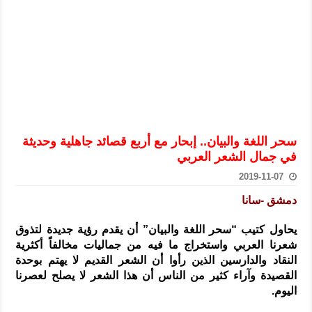
الرئيس الشرع يستقبل وفداً من أعضاء مجلسي النواب والشيوخ الأمريكي
المركزي يحذر من التعامل بالعملات الرقمية: غير قانونية وتنطوي على م
وفد من الإدارة العامة لحرس الحدود السورية يزور تركيا لبحث سبل التع
هيئة المفقودين: توثيق 63 مقبرة جماعية وخطة لإطلاق منصة رقمية وبطاقة دعم- فيديو
التربية السورية: امتحان تعويضي لطلاب المرحلة الانتقالية المتغيبين عن ا
الداخلية: منفذ تفجير حي الميسر بحلب صاحب سوابق ومدمن مخدرات
سحر اللغة والبيان.. إبحار مع أربع قصائد جاهلية وحديثة
سوريا تبحث مع الإيسيسكو التعاون في البحث العلمي وحماية التراث الث
في جمال الشعر العربي
2019-11-07
دمشق -سانا
يحاول كتيب “سحر اللغة والبيان” أن يقدم رؤية جديدة لتذوق
شعرنا العربي واستخراج ما فيه من جماليات مخالفاً أكثرية
النقاد والدارسين الذين رأوا أن الشعر القديم لا يهتم بوحدة
القصيدة وآراء كثير من الناس أن هذا الشعر لا يصلح لعصرنا
اليوم.