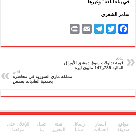
في بناء اللغة” وغيرها.
سامر الشغري
P
E
T
T
F
ri
m
el
w
a
nt
ai
e
itt
c
l
gr
er
e
سابق
قيمة تداولات سوق دمشق للأوراق
a
b
المالية 785ر147 مليون ليرة
التالي
m
o
مملكة ماري السورية في محاضرة
بجمعية العاديات بحمص
o
k
مواقع
أسعار
رسائل
هيئة
اتصل
للإعلان على
صديقة
العملات
سانا
التحرير
بنا
موقعنا