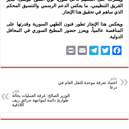
الفريق التنظيمي، ما يعكس الدعم الرسمي والتنسيق المحكم
الذي ساهم في تحقيق هذا الإنجاز.
ويعكس هذا الإنجاز تطور فنون الطهي السورية وقدرتها على
المنافسة عالمياً، ويعزز حضور المطبخ السوري في المحافل
الدولية.
P
E
T
T
F
ri
m
el
w
a
nt
ai
e
itt
c
l
gr
er
e
سابق
اعتماد تعرفة موحدة للنقل العام في
a
b
درعا
التالي
m
o
الوزير الصالح: غرفة العمليات بحالة
طوارئ دائمة لمواجهة حرائق ريف
o
اللاذقية
k