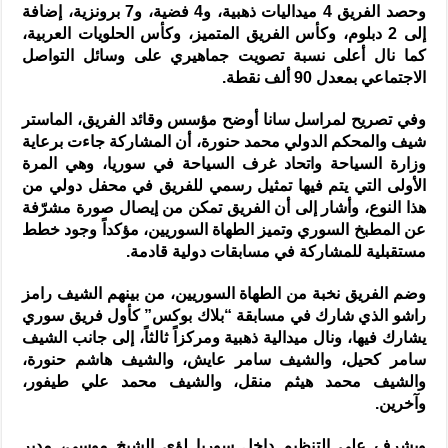
وحصد الفريق 4 ميداليات ذهبية، و4 فضية، و7 برونزية، إضافة
إلى 2 دبلوم، وكأس الفريق المتميز، وكأس الحلويات العربية،
كما نال أعلى نسبة تصويت جماهيري على وسائل التواصل
الاجتماعي بمعدل 90 ألف نقطة.
وفي تصريح لمراسل سانا أوضح مؤسس وقائد الفريق، الماستر
شيف والمحكم الدولي محمد حنورة، أن المشاركة جاءت برعاية
وزارة السياحة واتحاد غرف السياحة في سوريا، وهي المرة
الأولى التي يتم فيها تمثيل رسمي للفريق في محفل دولي من
هذا النوع، وأشار إلى أن الفريق تمكن من إيصال صورة مشرّفة
عن المطبخ السوري وتميز الطهاة السوريين، مؤكداً وجود خطط
مستقبلية للمشاركة في مسابقات دولية قادمة.
وضم الفريق نخبة من الطهاة السوريين، من بينهم الشيف رامز
راشو الذي شارك في مسابقة “بلاك بوكس” كأول فريق سوري
يشارك فيها، ونال ميدالية ذهبية ومركزاً ثالثاً، إلى جانب الشيف
سامر كحيل، والشيف سامر عايش، والشيف هاشم حنورة،
والشيف محمد هيثم منقل، والشيف محمد علي طيفور،
وآخرين.
ويشرف على التنظيم داخل سوريا لؤي الشيخ موسى، مدير