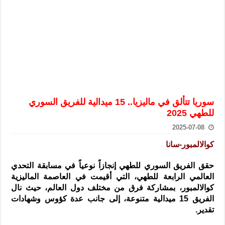
الرئيس الشرع يستقبل وفداً من أعضاء مجلسي النواب والشيوخ الأمريكي
المركزي يحذر من التعامل بالعملات الرقمية: غير قانونية وتنطوي على م
وفد من الإدارة العامة لحرس الحدود السورية يزور تركيا لبحث سبل التع
هيئة المفقودين: توثيق 63 مقبرة جماعية وخطة لإطلاق منصة رقمية وبطاقة دعم- فيديو
التربية السورية: امتحان تعويضي لطلاب المرحلة الانتقالية المتغيبين عن ا
الداخلية: منفذ تفجير حي الميسر بحلب صاحب سوابق ومدمن مخدرات
سوريا تتألق في ماليزيا.. 15 ميدالية للفريق السوري
سوريا تبحث مع الإيسيسكو التعاون في البحث العلمي وحماية التراث الث
للطهي 2025
2025-07-08
كوالالمبور-سانا
حقق الفريق السوري للطهي إنجازاً نوعياً في مسابقة التحدي
العالمي الرابعة للطهي
، التي أقيمت في العاصمة الماليزية
كوالالمبور، بمشاركة فرق من مختلف دول العالم، حيث نال
الفريق 15 ميدالية متنوعة، إلى جانب عدة كؤوس وشهادات
تقدير.