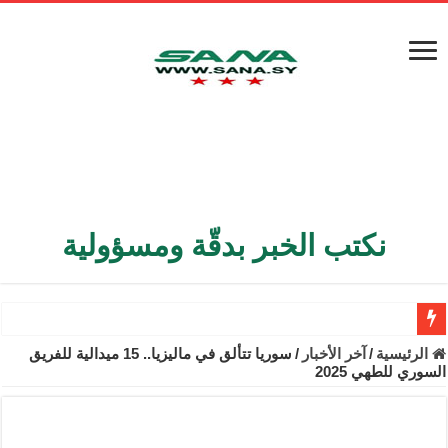
نكتب الخبر بدقّة ومسؤولية
الأمن الداخلي يعثر على مقبرة جماعية في ريف اللاذقية تضم 9 جثامين
الرئيسية
/
آخر الأخبار
/
سوريا تتألق في ماليزيا.. 15 ميدالية للفريق
السوري للطهي 2025
الوزير الشيباني يبحث في باريس تعزيز الاستقرار في سوريا
برنية: مرسوم بإعفاء مستهلكي الكهرباء المنزلية والتجارية والصناعية م