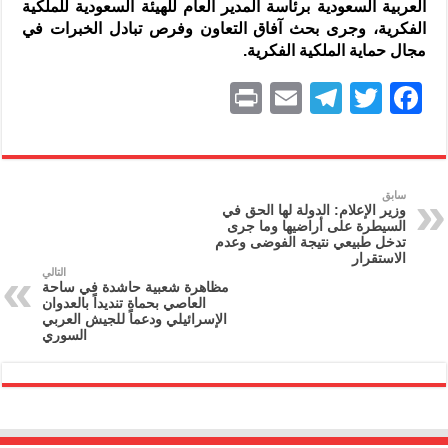
العربية السعودية برئاسة المدير العام للهيئة السعودية للملكية
الفكرية، وجرى بحث آفاق التعاون وفرص تبادل الخبرات في
مجال حماية الملكية الفكرية.
P
E
T
T
F
ri
m
el
w
a
nt
ai
e
itt
c
l
gr
er
e
سابق
وزير الإعلام: الدولة لها الحق في
a
b
السيطرة على أراضيها وما جرى
تدخل طبيعي نتيجة الفوضى وعدم
m
o
الاستقرار
التالي
o
مظاهرة شعبية حاشدة في ساحة
العاصي بحماة تنديداً بالعدوان
k
الإسرائيلي ودعماً للجيش العربي
السوري