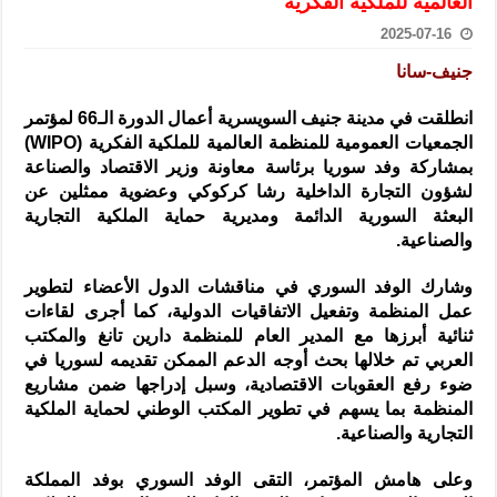
العالمية للملكية الفكرية
الرئيس الشرع يستقبل وفداً من أعضاء مجلسي النواب والشيوخ الأمريكي
2025-07-16
المركزي يحذر من التعامل بالعملات الرقمية: غير قانونية وتنطوي على م
جنيف-سانا
وفد من الإدارة العامة لحرس الحدود السورية يزور تركيا لبحث سبل التع
انطلقت في مدينة جنيف السويسرية أعمال الدورة الـ66 لمؤتمر
هيئة المفقودين: توثيق 63 مقبرة جماعية وخطة لإطلاق منصة رقمية وبطاقة دعم- فيديو
الجمعيات العمومية للمنظمة العالمية للملكية الفكرية (WIPO)
التربية السورية: امتحان تعويضي لطلاب المرحلة الانتقالية المتغيبين عن ا
بمشاركة
وفد سوريا برئاسة معاونة وزير الاقتصاد والصناعة
لشؤون التجارة الداخلية رشا كركوكي وعضوية ممثلين عن
الداخلية: منفذ تفجير حي الميسر بحلب صاحب سوابق ومدمن مخدرات
البعثة السورية الدائمة ومديرية حماية الملكية التجارية
سوريا تبحث مع الإيسيسكو التعاون في البحث العلمي وحماية التراث الث
والصناعية.
وشارك الوفد السوري في مناقشات الدول الأعضاء لتطوير
عمل المنظمة وتفعيل الاتفاقيات الدولية، كما أجرى لقاءات
ثنائية أبرزها مع المدير العام للمنظمة دارين تانغ والمكتب
العربي تم خلالها بحث أوجه الدعم الممكن تقديمه لسوريا في
ضوء رفع العقوبات الاقتصادية، وسبل إدراجها ضمن مشاريع
المنظمة بما يسهم في تطوير المكتب الوطني لحماية الملكية
التجارية والصناعية.
وعلى هامش المؤتمر، التقى الوفد السوري بوفد المملكة