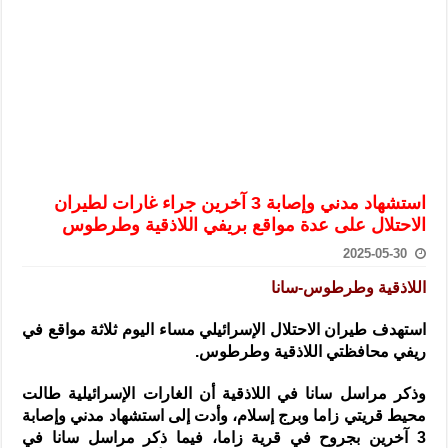
الرئيس الشرع يستقبل وفداً من أعضاء مجلسي النواب والشيوخ الأمريكي
المركزي يحذر من التعامل بالعملات الرقمية: غير قانونية وتنطوي على م
وفد من الإدارة العامة لحرس الحدود السورية يزور تركيا لبحث سبل التع
هيئة المفقودين: توثيق 63 مقبرة جماعية وخطة لإطلاق منصة رقمية وبطاقة دعم- فيديو
التربية السورية: امتحان تعويضي لطلاب المرحلة الانتقالية المتغيبين عن ا
الداخلية: منفذ تفجير حي الميسر بحلب صاحب سوابق ومدمن مخدرات
استشهاد مدني وإصابة 3 آخرين جراء غارات لطيران
سوريا تبحث مع الإيسيسكو التعاون في البحث العلمي وحماية التراث الث
الاحتلال على عدة مواقع بريفي اللاذقية وطرطوس
2025-05-30
اللاذقية وطرطوس-سانا
استهدف طيران الاحتلال الإسرائيلي مساء اليوم ثلاثة مواقع في
ريفي محافظتي اللاذقية وطرطوس
.
وذكر مراسل سانا في اللاذقية أن الغارات الإسرائيلية طالت
محيط قريتي زاما وبرج إسلام، وأدت إلى استشهاد مدني وإصابة
3 آخرين بجروح في قرية زاما، فيما ذكر مراسل سانا في