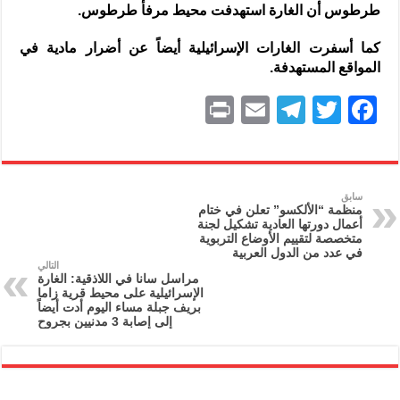
طرطوس أن الغارة استهدفت محيط مرفأ طرطوس.
كما أسفرت الغارات الإسرائيلية أيضاً عن أضرار مادية في
المواقع المستهدفة.
P
E
T
T
F
ri
m
el
w
a
nt
ai
e
itt
c
l
gr
er
e
سابق
منظمة “الألكسو” تعلن في ختام
a
b
أعمال دورتها العادية تشكيل لجنة
متخصصة لتقييم الأوضاع التربوية
m
o
في عدد من الدول العربية
التالي
o
مراسل سانا في اللاذقية: الغارة
الإسرائيلية على محيط قرية زاما
k
بريف جبلة مساء اليوم أدت أيضاً
إلى إصابة 3 مدنيين بجروح