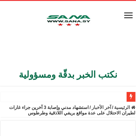
نكتب الخبر بدقّة ومسؤولية
الأمن الداخلي يعثر على مقبرة جماعية في ريف اللاذقية تضم 9 جثامين
الرئيسية
/
آخر الأخبار
/
استشهاد مدني وإصابة 3 آخرين جراء غارات
لطيران الاحتلال على عدة مواقع بريفي اللاذقية وطرطوس
الوزير الشيباني يبحث في باريس تعزيز الاستقرار في سوريا
برنية: مرسوم بإعفاء مستهلكي الكهرباء المنزلية والتجارية والصناعية م