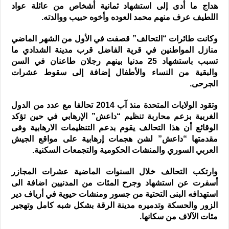
هداج ما أدى إلى استشهاد ثمانية أشخاص من عائلة عواد
اللطيف عرف منهم محمد العوده وأخوه حبيب ووالدته.
وكانت طائرات “التحالف” قصفت في الأول من الشهر الماضي
منازل المواطنين في قرية الفاضل قرب مدينة الشدادي ما
تسبب باستشهاد 25 مدنيا بينهم رجلان طاعنان في السن
والبقية من النساء والأطفال إضافة إلى سقوط عشرات
الجرحى.
وتقود الولايات المتحدة منذ آب 2014 تحالفا مع عدد من الدول
الغربية بزعم محاربة تنظيم “داعش” الإرهابي في حين تؤكد
الوقائع أن هذا التحالف يقوم بدعم التنظيمات الارهابية وفى
مقدمتها “داعش” لشن هجمات إرهابية على مواقع الجيش
العربي السوري والمنشات الحكومية والتجمعات السكنية.
وارتكب التحالف خلال السنوات الماضية عشرات المجازر
أسفرت عن استشهاد وجرح المئات من المدنيين اضافة الى
استهدافه البنى التحتية من جسور ومنشات حيوية في أرياف دير
الزور والحسكة وتدميره مدينة الرقة بشكل شبه كامل وتهجير
مئات الآلاف من سكانها.