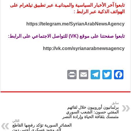
تابعوا آخر الأخبار السياسية والميدانيـة عبر تطبيق تيلغرام على
الهواتف الذكية عبر الرابط :
https://telegram.me/SyrianArabNewsAgency
تابعوا صفحتنا على موقع (VK) للتواصل الاجتماعي على الرابط:
http://vk.com/syrianarabnewsagency
P
E
T
T
F
ri
m
el
w
a
nt
ai
e
itt
c
l
gr
er
e
سابق
برلمانيون أوروبيون خلال لقائهم
a
b
المفتي حسون: الشعب السوري
متمسك بثقافة الحياة وإرادة النصر
m
o
التالي
العشائر السورية تؤكد رفضها القاطع
o
لأي وجود عسكري أجنبي دون