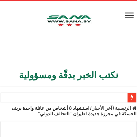
نكتب الخبر بدقّة ومسؤولية
الأمن الداخلي يعثر على مقبرة جماعية في ريف اللاذقية تضم 9 جثامين
الرئيسية
/
آخر الأخبار
/
استشهاد 8 أشخاص من عائلة واحدة بريف
الحسكة في مجرزة جديدة لطيران “التحالف الدولي”
الوزير الشيباني يبحث في باريس تعزيز الاستقرار في سوريا
برنية: مرسوم بإعفاء مستهلكي الكهرباء المنزلية والتجارية والصناعية م