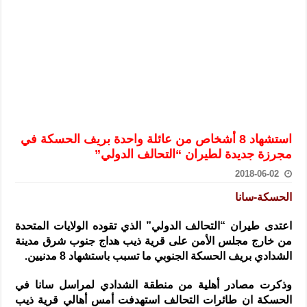
الرئيس الشرع يستقبل وفداً من أعضاء مجلسي النواب والشيوخ الأمريكي
المركزي يحذر من التعامل بالعملات الرقمية: غير قانونية وتنطوي على م
وفد من الإدارة العامة لحرس الحدود السورية يزور تركيا لبحث سبل التع
هيئة المفقودين: توثيق 63 مقبرة جماعية وخطة لإطلاق منصة رقمية وبطاقة دعم- فيديو
التربية السورية: امتحان تعويضي لطلاب المرحلة الانتقالية المتغيبين عن ا
الداخلية: منفذ تفجير حي الميسر بحلب صاحب سوابق ومدمن مخدرات
استشهاد 8 أشخاص من عائلة واحدة بريف الحسكة في
سوريا تبحث مع الإيسيسكو التعاون في البحث العلمي وحماية التراث الث
مجرزة جديدة لطيران “التحالف الدولي”
2018-06-02
الحسكة-سانا
اعتدى طيران “التحالف الدولي” الذي تقوده الولايات المتحدة
من خارج مجلس الأمن على قرية ذيب هداج جنوب شرق مدينة
الشدادي بريف الحسكة الجنوبي ما تسبب باستشهاد 8 مدنيين.
وذكرت مصادر أهلية من منطقة الشدادي لمراسل سانا في
الحسكة ان طائرات التحالف استهدفت أمس أهالي قرية ذيب