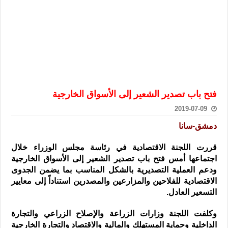
الرئيس الشرع يستقبل وفداً من أعضاء مجلسي النواب والشيوخ الأمريكي
المركزي يحذر من التعامل بالعملات الرقمية: غير قانونية وتنطوي على م
وفد من الإدارة العامة لحرس الحدود السورية يزور تركيا لبحث سبل التع
هيئة المفقودين: توثيق 63 مقبرة جماعية وخطة لإطلاق منصة رقمية وبطاقة دعم- فيديو
التربية السورية: امتحان تعويضي لطلاب المرحلة الانتقالية المتغيبين عن ا
الداخلية: منفذ تفجير حي الميسر بحلب صاحب سوابق ومدمن مخدرات
فتح باب تصدير الشعير إلى الأسواق الخارجية
سوريا تبحث مع الإيسيسكو التعاون في البحث العلمي وحماية التراث الث
2019-07-09
دمشق-سانا
قررت اللجنة الاقتصادية في رئاسة مجلس الوزراء خلال
اجتماعها أمس فتح باب تصدير الشعير إلى الأسواق الخارجية
ودعم العملية التصديرية بالشكل المناسب بما يضمن الجدوى
الاقتصادية للفلاحين والمزارعين والمصدرين استناداً إلى معايير
التسعير العادل.
وكلفت اللجنة وزارات الزراعة والإصلاح الزراعي والتجارة
الداخلية وحماية المستهلك والمالية والاقتصاد والتجارة الخارجية