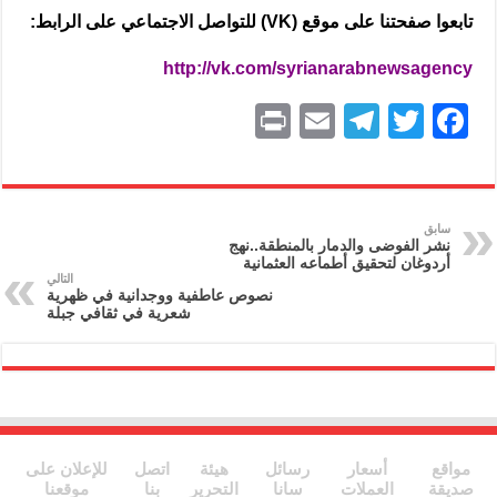
تابعوا صفحتنا على موقع (VK) للتواصل الاجتماعي على الرابط:
http://vk.com/syrianarabnewsagency
P
E
T
T
F
ri
m
el
w
a
nt
ai
e
itt
c
l
gr
er
e
سابق
نشر الفوضى والدمار بالمنطقة..نهج
a
b
أردوغان لتحقيق أطماعه العثمانية
التالي
m
o
نصوص عاطفية ووجدانية في ظهرية
شعرية في ثقافي جبلة
o
k
مواقع
أسعار
رسائل
هيئة
اتصل
للإعلان على
صديقة
العملات
سانا
التحرير
بنا
موقعنا